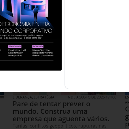
H00
LIDERANÇA
,
ESTRATÉGIA
6 DE AGOSTO DE 2026 17H00
E
Pare de tentar prever o
A
O
mundo. Construa uma
g
empresa que aguenta vários.
p
Tarifas, conflitos geopolíticos, rupturas nas