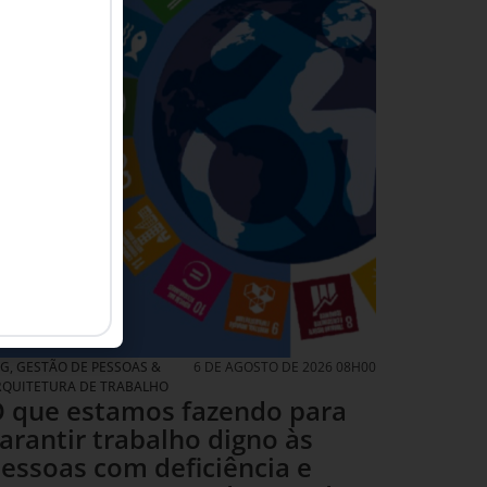
SG
,
GESTÃO DE PESSOAS &
6 DE AGOSTO DE 2026 08H00
RQUITETURA DE TRABALHO
 que estamos fazendo para
arantir trabalho digno às
essoas com deficiência e