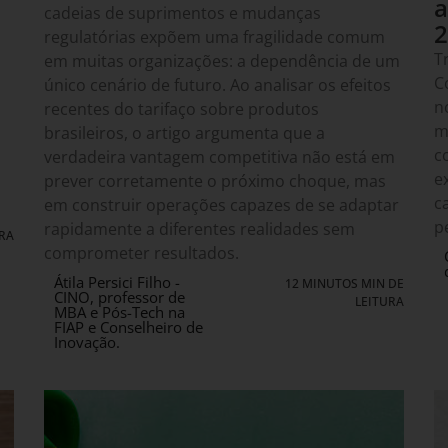
a
cadeias de suprimentos e mudanças
2
regulatórias expõem uma fragilidade comum
T
em muitas organizações: a dependência de um
C
único cenário de futuro. Ao analisar os efeitos
n
recentes do tarifaço sobre produtos
m
brasileiros, o artigo argumenta que a
c
verdadeira vantagem competitiva não está em
e
prever corretamente o próximo choque, mas
c
em construir operações capazes de se adaptar
p
rapidamente a diferentes realidades sem
URA
comprometer resultados.
Átila Persici Filho -
12 MINUTOS MIN DE
CINO, professor de
LEITURA
MBA e Pós-Tech na
FIAP e Conselheiro de
Inovação.