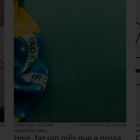
H00
LIDERANÇA
,
CULTURA
5 DE AGOSTO DE 2026 08H00
GE
ORGANIZACIONAL
A
Hoje, faz um mês que a nossa
O