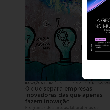
INOVAÇÃO & ESTRATÉGIA
7 DE AGOSTO DE 2026 09
O que separa empresas
inovadoras das que apenas
fazem inovação
Programas de startups, laboratórios de