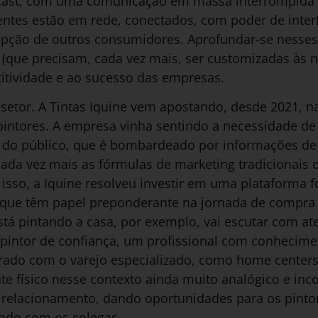
dcast, com uma comunicação em massa interrompida 
ntes estão em rede, conectados, com poder de interfe
epção de outros consumidores. Aprofundar-se nesses
s (que precisam, cada vez mais, ser customizadas às n
titividade e ao sucesso das empresas.
 setor. A Tintas Iquine vem apostando, desde 2021, 
intores. A empresa vinha sentindo a necessidade de
 do público, que é bombardeado por informações de 
da vez mais as fórmulas de marketing tradicionais q
a isso, a Iquine resolveu investir em uma plataforma
s, que têm papel preponderante na jornada de compra
está pintando a casa, por exemplo, vai escutar com a
intor de confiança, um profissional com conhecime
rado com o varejo especializado, como home centers
te físico nesse contexto ainda muito analógico e incor
 o relacionamento, dando oportunidades para os pinto
ado com os colegas.