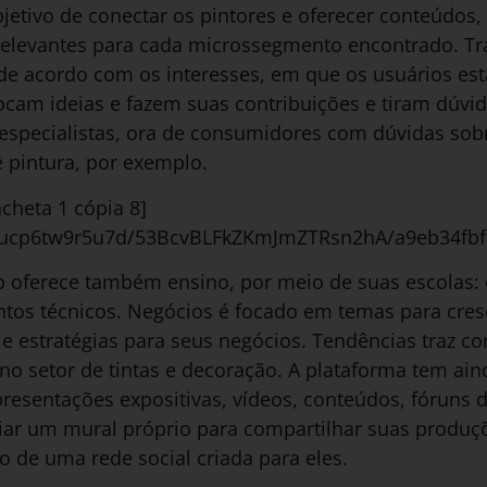
jetivo de conectar os pintores e oferecer conteúdos
 relevantes para cada microssegmento encontrado. Tr
e acordo com os interesses, em que os usuários es
cam ideias e fazem suas contribuições e tiram dúv
specialistas, ora de consumidores com dúvidas sobr
 pintura, por exemplo.
heta 1 cópia 8]
et/ucp6tw9r5u7d/53BcvBLFkZKmJmZTRsn2hA/a9eb34fb
b oferece também ensino, por meio de suas escolas: 
ntos técnicos. Negócios é focado em temas para cre
estratégias para seus negócios. Tendências traz c
o setor de tintas e decoração. A plataforma tem ain
esentações expositivas, vídeos, conteúdos, fóruns 
riar um mural próprio para compartilhar suas produç
 de uma rede social criada para eles.