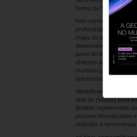
forma de fazer marketin
Pelo menos cinco ferra
profundidade com os p
mapa de afinidades, pe
desenvolvidas para rep
partir de dados demogr
diversas áreas da orga
multidisciplinares, est
entrevistados podiam o
Identificamos duas pers
dias de estudos para en
Rinaldo representam ta
pintores formalizados e
métodos e ferramentas 
Ao final, compartilham