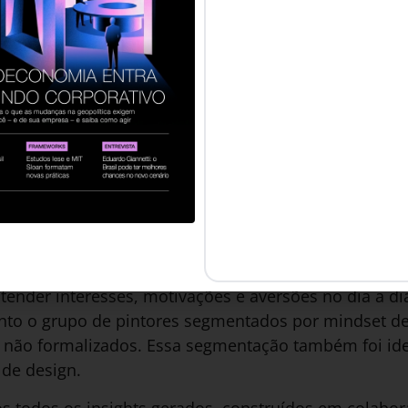
g para os pintores.
mentas de design foram aplicadas, como Matriz CSD,
intores – com duração de mais de uma hora e forma
squisas de mercado modernas, mapa de jornada do c
resentar o cluster de pintores segmentados por pad
áficos, geográficos, psicográficos e comportamentai
nização, como marketing, atendimento ao cliente e co
rategistas, marqueteiros, comunicação, design e negóc
u não ter relacionamento com a empresa.
onas, batizadas de Carlos e Rinaldo. Elas foram cons
tender interesses, motivações e aversões no dia a dia
nto o grupo de pintores segmentados por mindset d
 não formalizados. Essa segmentação também foi iden
de design.
os todos os insights gerados, construídos em colabo