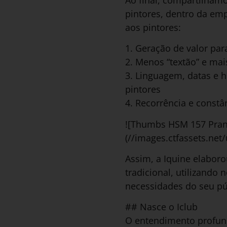
pintores, dentro da emp
aos pintores:
1. Geração de valor para
2. Menos “textão” e mai
3. Linguagem, datas e h
pintores
4. Recorrência e constâ
![Thumbs HSM 157 Pranc
(//images.ctfassets.n
Assim, a Iquine elabor
tradicional, utilizando
necessidades do seu pú
## Nasce o Iclub
O entendimento profund