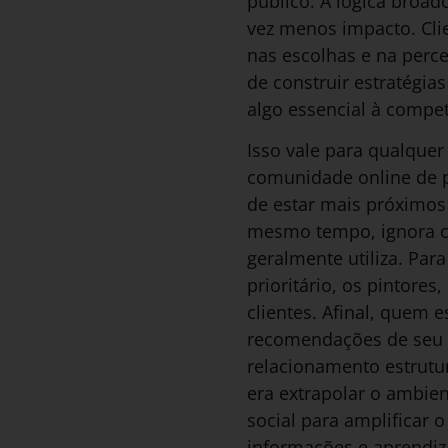
público. A lógica broa
vez menos impacto. Clie
nas escolhas e na perc
de construir estratégia
algo essencial à compe
Isso vale para qualquer
comunidade online de p
de estar mais próximos
mesmo tempo, ignora ca
geralmente utiliza. Par
prioritário, os pintore
clientes. Afinal, quem 
recomendações de seu p
relacionamento estrutu
era extrapolar o ambien
social para amplificar
informações e aprendiz