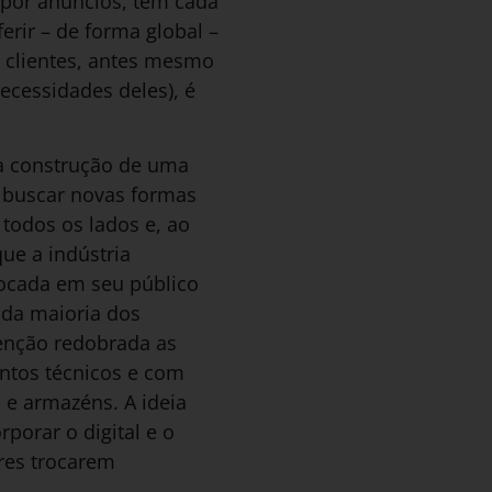
por anúncios, tem cada
rir – de forma global –
 clientes, antes mesmo
ecessidades deles), é
na construção de uma
 buscar novas formas
todos os lados e, ao
ue a indústria
 focada em seu público
 da maioria dos
tenção redobrada as
ntos técnicos e com
 e armazéns. A ideia
porar o digital e o
res trocarem