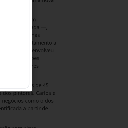
 entrevista com
 semiestruturada —,
liente, personas
rão de comportamento a
s. O processo envolveu
mercial, equipes
ios. Os pintores
truídas depois de 45
 dos pintores. Carlos e
e negócios como o dos
tificada a partir de
ração com cinco