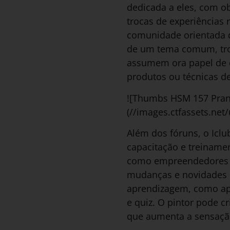
dedicada a eles, com ob
trocas de experiências
comunidade orientada d
de um tema comum, tro
assumem ora papel de e
produtos ou técnicas de
![Thumbs HSM 157 Pranc
(//images.ctfassets.n
Além dos fóruns, o Iclu
capacitação e treiname
como empreendedores e 
mudanças e novidades n
aprendizagem, como apr
e quiz. O pintor pode c
que aumenta a sensação