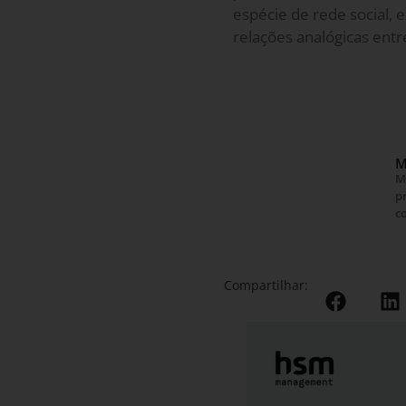
espécie de rede social, 
relações analógicas entre
M
M
p
co
Compartilhar: