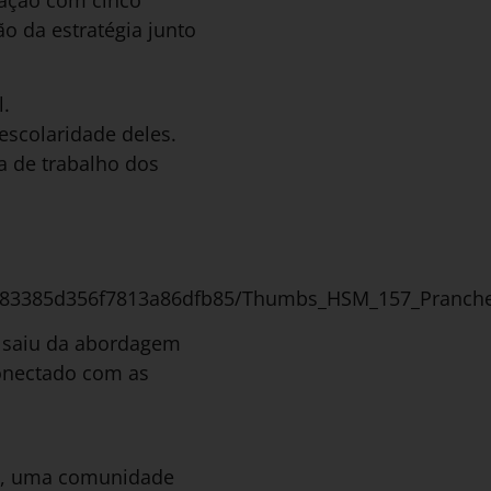
o da estratégia junto
l.
escolaridade deles.
a de trabalho dos
483385d356f7813a86dfb85/Thumbs_HSM_157_Pranchet
e saiu da abordagem
conectado com as
ub, uma comunidade