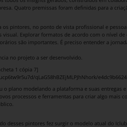
resa. Quatro premissas foram definidas para a criaçã
 os pintores, no ponto de vista profissional e pessoa
s visual. Explorar formatos de acordo com o nível de 
orários são importantes. É preciso entender a jornad
ncia no projeto a ser desenvolvido.
heta 1 cópia 7]
et/ucp6tw9r5u7d/qLaG58hBZEjMLPJhNhork/e4dc9b662
ou o plano modelando a plataforma e suas entregas 
 novos processos e ferramentas para criar algo mais 
blico.
o desses pintores fez surgir o modelo atual do Icl