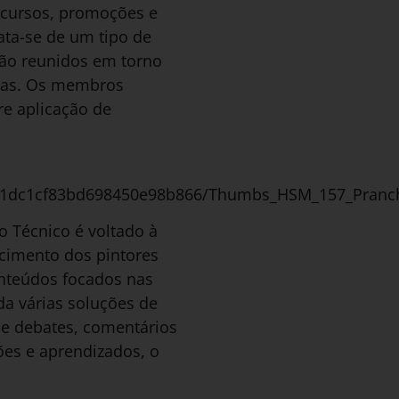
, cursos, promoções e
ata-se de um tipo de
tão reunidos em torno
idas. Os membros
e aplicação de
f1dc1cf83bd698450e98b866/Thumbs_HSM_157_Pranche
o Técnico é voltado à
scimento dos pintores
onteúdos focados nas
da várias soluções de
de debates, comentários
ões e aprendizados, o