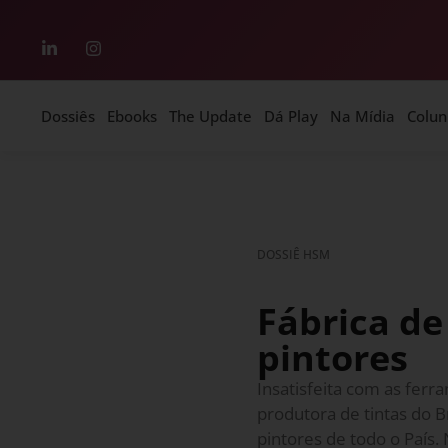
Dossiês
Ebooks
The Update
Dá Play
Na Mídia
Colun
DOSSIÊ HSM
Fábrica de
pintores
Insatisfeita com as ferr
produtora de tintas do B
pintores de todo o País.