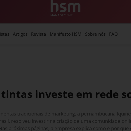
istas
Artigos
Revista
Manifesto HSM
Sobre nós
FAQ
 tintas investe em rede so
amentas tradicionais de marketing, a pernambucana Iquine
rasil, resolveu investir na criação de uma comunidade onl
 Nas próximas páginas, a empresa explica como e por que 