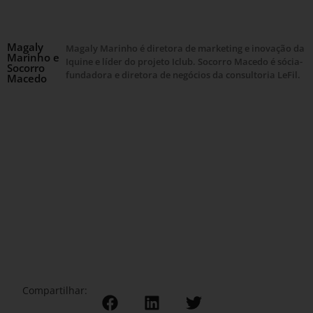
Magaly
Magaly Marinho é diretora de marketing e inovação da
Marinho e
Iquine e líder do projeto Iclub. Socorro Macedo é sócia-
Socorro
fundadora e diretora de negócios da consultoria LeFil.
Macedo
Compartilhar: