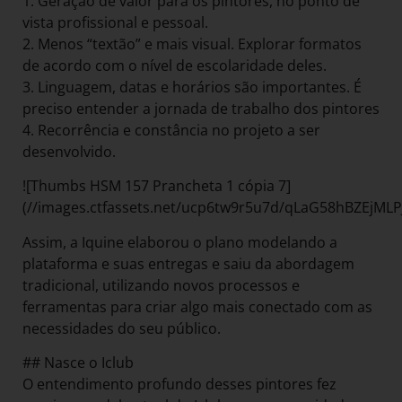
1. Geração de valor para os pintores, no ponto de
vista profissional e pessoal.
2. Menos “textão” e mais visual. Explorar formatos
de acordo com o nível de escolaridade deles.
3. Linguagem, datas e horários são importantes. É
preciso entender a jornada de trabalho dos pintores
4. Recorrência e constância no projeto a ser
desenvolvido.
![Thumbs HSM 157 Prancheta 1 cópia 7]
(//images.ctfassets.net/ucp6tw9r5u7d/qLaG58hBZEjM
Assim, a Iquine elaborou o plano modelando a
plataforma e suas entregas e saiu da abordagem
tradicional, utilizando novos processos e
ferramentas para criar algo mais conectado com as
necessidades do seu público.
## Nasce o Iclub
O entendimento profundo desses pintores fez