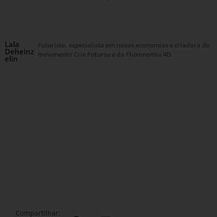
Lala
Futurista, especialista em novas economias e criadora do
Deheinz
movimento Crie Futuros e da Fluxonomia 4D.
elin
Compartilhar: