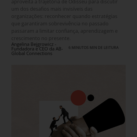
aproveita a trajetória de Odisseu para discutir
um dos desafios mais invisíveis das
organizações: reconhecer quando estratégias
que garantiram sobrevivência no passado
passaram a limitar confiança, aprendizagem e
crescimento no presente.
Angelina Bejgrowicz -
6 MINUTOS MIN DE LEITURA
Fundadora e CEO da AB-
Global Connections