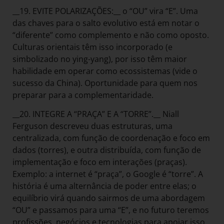
__19. EVITE POLARIZAÇÕES:__ o “OU” vira “E”. Uma
das chaves para o salto evolutivo está em notar o
“diferente” como complemento e não como oposto.
Culturas orientais têm isso incorporado (e
simbolizado no ying-yang), por isso têm maior
habilidade em operar como ecossistemas (vide o
sucesso da China). Oportunidade para quem nos
preparar para a complementaridade.
__20. INTEGRE A “PRAÇA” E A “TORRE”.__ Niall
Ferguson descreveu duas estruturas, uma
centralizada, com função de coordenação e foco em
dados (torres), e outra distribuída, com função de
implementação e foco em interações (praças).
Exemplo: a internet é “praça”, o Google é “torre”. A
história é uma alternância de poder entre elas; o
equilíbrio virá quando sairmos de uma abordagem
“OU” e passamos para uma “E”, e no futuro teremos
profissões, negócios e tecnologias para apoiar isso.