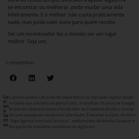
se encontrar ou melhorar, pode mudar uma vida
inteiramente. E o melhor: não custa praticamente
nada, mas pode valer ouro para quem recebe.
Ser um incentivador faz o mundo ser um lugar
melhor. Seja um.
Compartilhar:
Lu
Luciano possui +20 anos de experiência no mercado digital tendo
ci
iniciado sua carreira no portal UOL, trabalhou 10 anos no Google
an
Brasil em diversas áreas e foi diretor no Facebook Brasil a frente
o
Sa
de uma equipe de vendas em São Paulo. É escritor e autor do livro
nt
"Seja Egoísta com sua Carreira", embaixador da Escola Conquer e
os
faz parte do conselho consultivo da Agile.Inc.