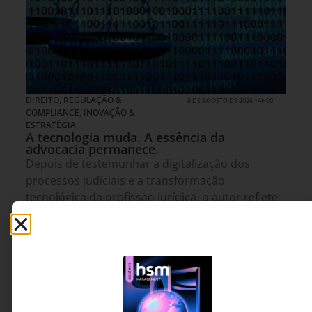
DIREITO, REGULAÇÃO &
8 DE AGOSTO DE 2026 14H00
COMPLIANCE
,
INOVAÇÃO &
ESTRATÉGIA
A tecnologia muda. A essência da
advocacia permanece.
Depois de testemunhar a digitalização dos
processos judiciais e a transformação
tecnológica da profissão jurídica, o autor reflete
sobre a próxima grande mudança da advocacia.
O artigo argumenta que a inteligência artificial
deve ser vista como uma ferramenta de
ampliação das capacidades humanas, e não
como substituta das competências que tornam o
trabalho jurídico verdadeiramente valioso.
Flávio Pinheiro Neto -