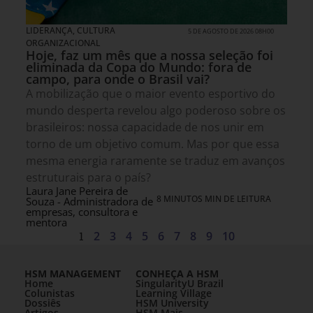
LIDERANÇA
,
CULTURA
5 DE AGOSTO DE 2026 08H00
ORGANIZACIONAL
Hoje, faz um mês que a nossa seleção foi
eliminada da Copa do Mundo: fora de
campo, para onde o Brasil vai?
A mobilização que o maior evento esportivo do
mundo desperta revelou algo poderoso sobre os
brasileiros: nossa capacidade de nos unir em
torno de um objetivo comum. Mas por que essa
mesma energia raramente se traduz em avanços
estruturais para o país?
Laura Jane Pereira de
8 MINUTOS MIN DE LEITURA
Souza - Administradora de
empresas, consultora e
mentora
1
2
3
4
5
6
7
8
9
10
HSM MANAGEMENT
CONHEÇA A HSM
Home
SingularityU Brazil
Colunistas
Learning Village
Dossiês
HSM University
Artigos
HSM Mais