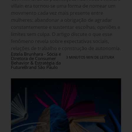
villain era tornou-se uma forma de nomear um
movimento cada vez mais presente entre
mulheres: abandonar a obrigação de agradar
constantemente e sustentar escolhas, opiniões e
limites sem culpa. O artigo discute o que esse
fenômeno revela sobre expectativas sociais,
relações de trabalho e construção de autonomia.
Estela Brunhara - Sócia e
3 MINUTOS MIN DE LEITURA
Diretora de Consumer
Behavior & Estratégia da
FutureBrand São Paulo