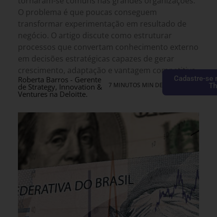
tornaram-se comuns nas grandes organizações.
O problema é que poucas conseguem
transformar experimentação em resultado de
negócio. O artigo discute como estruturar
processos que convertam conhecimento externo
em decisões estratégicas capazes de gerar
crescimento, adaptação e vantagem competitiva.
Cadastre-se 
Roberta Barros - Gerente
7 MINUTOS MIN DE LEITURA
Th
de Strategy, Innovation &
Ventures na Deloitte.