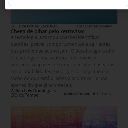
CULTURA ORGANIZACIONAL
8 DE AGOSTO DE 2026 08H00
Chega de olhar pelo retrovisor
A tecnologia já tornou possível identificar
padrões, prever comportamentos e agir antes
que problemas aconteçam. O desafio agora não
é tecnológico, mas cultural: desenvolver
lideranças capazes de tomar decisões baseadas
em probabilidades e reorganizar a gestão em
torno do que está prestes a acontecer, e não
apenas do que já aconteceu.
Wilian Luis Domingues -
6 MINUTOS MIN DE LEITURA
CIO da Tempo