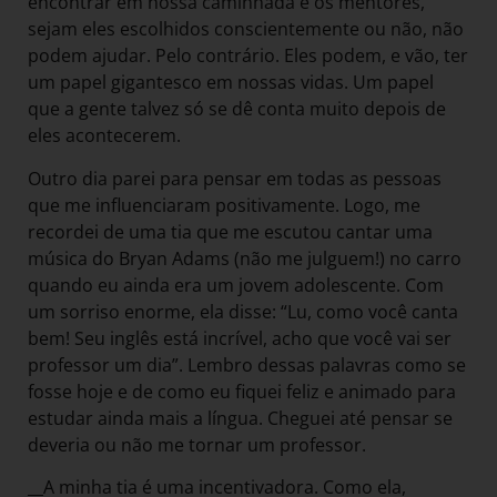
encontrar em nossa caminhada e os mentores,
sejam eles escolhidos conscientemente ou não, não
podem ajudar. Pelo contrário. Eles podem, e vão, ter
um papel gigantesco em nossas vidas. Um papel
que a gente talvez só se dê conta muito depois de
eles acontecerem.
Outro dia parei para pensar em todas as pessoas
que me influenciaram positivamente. Logo, me
recordei de uma tia que me escutou cantar uma
música do Bryan Adams (não me julguem!) no carro
quando eu ainda era um jovem adolescente. Com
um sorriso enorme, ela disse: “Lu, como você canta
bem! Seu inglês está incrível, acho que você vai ser
professor um dia”. Lembro dessas palavras como se
fosse hoje e de como eu fiquei feliz e animado para
estudar ainda mais a língua. Cheguei até pensar se
deveria ou não me tornar um professor.
__A minha tia é uma incentivadora. Como ela,