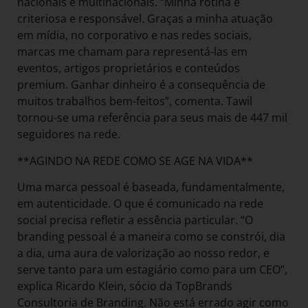
nacionais e multinacionais. “Minha rotina é
criteriosa e responsável. Graças a minha atuação
em mídia, no corporativo e nas redes sociais,
marcas me chamam para representá-las em
eventos, artigos proprietários e conteúdos
premium. Ganhar dinheiro é a consequência de
muitos trabalhos bem-feitos”, comenta. Tawil
tornou-se uma referência para seus mais de 447 mil
seguidores na rede.
**AGINDO NA REDE COMO SE AGE NA VIDA**
Uma marca pessoal é baseada, fundamentalmente,
em autenticidade. O que é comunicado na rede
social precisa refletir a essência particular. “O
branding pessoal é a maneira como se constrói, dia
a dia, uma aura de valorização ao nosso redor, e
serve tanto para um estagiário como para um CEO”,
explica Ricardo Klein, sócio da TopBrands
Consultoria de Branding. Não está errado agir como