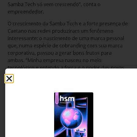
Samba Tech só vem crescendo”, conta o
empreendedor.
O crescimento da Samba Tech e a forte presença de
Caetano nas redes produziram um fenômeno
interessante: o nascimento de uma marca pessoal
que, numa espécie de cobranding com sua marca
corporativa, passou a gerar bons frutos para
ambas. “Minha empresa nasceu no meio
tecnológico e entendo a força e o poder das novas
ferramentas tanto em nossa vida pessoal como
profissional. Busco sempre compartilhar conteúdos
relevantes e essenciais para o ecossistema, além de
mensagens que possam acrescentar ainda mais
conhecimento para as pessoas e outros
empreendedores”, comenta Caetano. O
empreendedor tem site, suas palestras já foram
vistas por mais de 10 mil executivos e seus artigos
no LinkedIn continuam gerando alto engajamento.