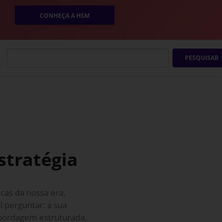
CONHEÇA A HSM
PESQUISAR
estratégia
icas da nossa era,
l perguntar: a sua
bordagem estruturada,