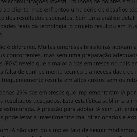
telecomunicações investiu milhões de dólares em u
 ao cliente, mas enfrentou uma série de desafios téc
e dos resultados esperados. Sem uma análise detal
idades reais da tecnologia, o projeto resultou em fru
s.
não é diferente. Muitas empresas brasileiras adotam a
eus concorrentes, mas sem uma preparação adequada
 (FGV) revela que a maioria das empresas no país en
a falta de conhecimento técnico e a necessidade de i
a frequentemente resulta em altos custos sem os ret
apenas 25% das empresas que implementaram IA por 
 resultados desejados. Esta estatística sublinha a 
e estruturada. A pressão para adotar IA sem um ente
s pode levar a investimentos mal direcionados e expec
com IA não vem do simples fato de seguir modismos,