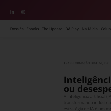
Dossiês
Ebooks
The Update
Dá Play
Na Mídia
Colun
TRANSFORMAÇÃO DIGITAL, ESG
Inteligênci
ou desesp
A inteligência artificial
transformando indústrias
estratégia de IA é um 