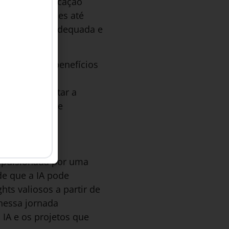
mação e Comunicação
e R$ 21 bilhões até
nfraestrutura adequada e
ra colher os benefícios
stratégica e
 precisam evitar a
etivos claros e
impulsionada por uma
de que a IA pode
hts valiosos a partir de
nessa jornada
 IA e os projetos que