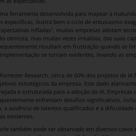
m as expectativas.
uma ferramenta desenvolvida para mapear a maturida
s específicas, ilustra bem o ciclo de entusiasmo exa
 Expectativas Infladas”, muitas empresas adotam tec
 otimista, mas muitas vezes irrealista, das suas ca
frequentemente resultam em frustração quando as lim
implementação se tornam evidentes, levando as emp
rrester Research, cerca de 60% dos projetos de IA f
etivos estratégicos da empresa. Este dado alarmante
ejada e estruturada para a adoção da IA. Empresas 
equentemente enfrentam desafios significativos, inclu
, a ausência de talentos qualificados e a dificuldade
s existentes.
cle também pode ser observado em diversos casos r