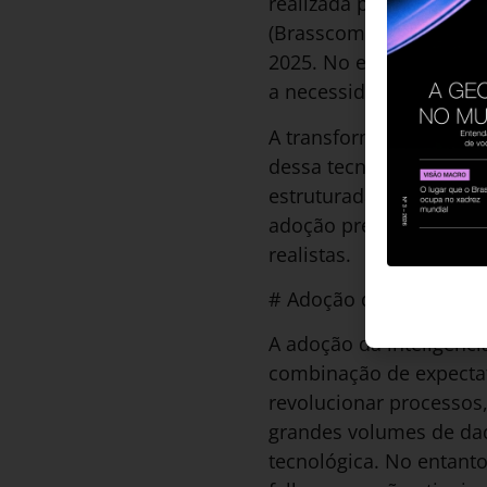
realizada pela Associa
(Brasscom) aponta que 
2025. No entanto, muita
a necessidade de qualif
A transformação impulsi
dessa tecnologia, é f
estruturada. A promessa
adoção precipitada e ga
realistas.
# Adoção da IA: Entre o
A adoção da inteligênc
combinação de expectat
revolucionar processos, 
grandes volumes de da
tecnológica. No entanto