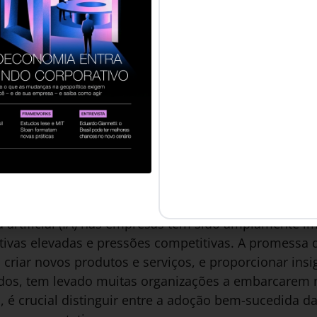
ção Brasileira das Empresas de Tecnologia da Infor
o mercado de IA no Brasil deverá movimentar cerca d
s empresas brasileiras ainda lutam com a falta de i
icação profissional.
onada pela IA é inegável e inevitável. No entanto, pa
undamental que as empresas adotem uma abordagem e
 da IA é grande, mas para realizá-la, as organizações
rantir que suas iniciativas estejam alinhadas com obj
 Hype e a Realidade
ia artificial (IA) nas empresas tem sido amplamente 
ivas elevadas e pressões competitivas. A promessa 
criar novos produtos e serviços, e proporcionar insig
dos, tem levado muitas organizações a embarcarem 
, é crucial distinguir entre a adoção bem-sucedida da