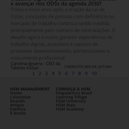
e avançar nos ODSs da agenda 2030?
Trinta e cinco anos após a criação da Lei de
Cotas, a inclusão de pessoas com deficiência no
mercado de trabalho continua sendo medida
principalmente pelo número de contratações. O
desafio agora é outro: garantir experiências de
trabalho dignas, acessíveis e capazes de
promover desenvolvimento, pertencimento e
crescimento profissional.
Carolina Ignarra - CEO da
5 MINUTOS MIN DE LEITURA
Talento Incluir
1
2
3
4
5
6
7
8
9
10
HSM MANAGEMENT
CONHEÇA A HSM
Home
SingularityU Brazil
Colunistas
Learning Village
Dossiês
HSM University
Artigos
HSM Mais
Eventos
HSM Academy
E-books