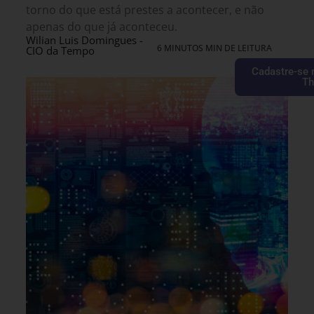
torno do que está prestes a acontecer, e não
apenas do que já aconteceu.
Wilian Luis Domingues -
6 MINUTOS MIN DE LEITURA
CIO da Tempo
Cadastre-se 
Th