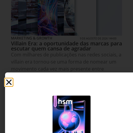
MARKETING & GROWTH
9 DE AGOSTO DE 2026 14H00
Villain Era: a oportunidade das marcas para
escutar quem cansa de agradar
Com milhares de publicações nas redes sociais, a
villain era tornou-se uma forma de nomear um
movimento cada vez mais presente entre
mulheres: abandonar a obrigação de agradar
constantemente e sustentar escolhas, opiniões e
limites sem culpa. O artigo discute o que esse
fenômeno revela sobre expectativas sociais,
relações de trabalho e construção de autonomia.
Estela Brunhara - Sócia e
3 MINUTOS MIN DE LEITURA
Diretora de Consumer
Behavior & Estratégia da
FutureBrand São Paulo