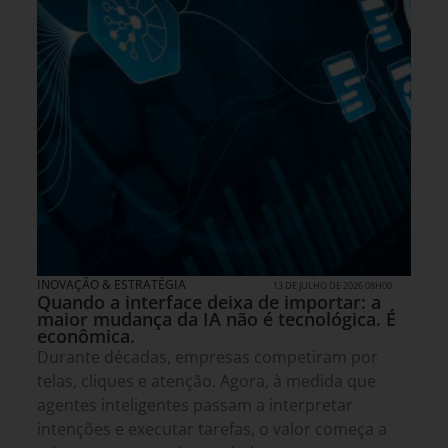
INOVAÇÃO & ESTRATÉGIA
13 DE JULHO DE 2026 08H00
Quando a interface deixa de importar: a
maior mudança da IA não é tecnológica. É
econômica.
Durante décadas, empresas competiram por
telas, cliques e atenção. Agora, à medida que
agentes inteligentes passam a interpretar
intenções e executar tarefas, o valor começa a