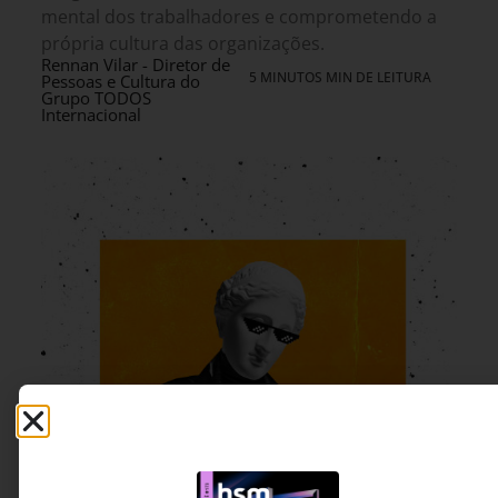
mental dos trabalhadores e comprometendo a
própria cultura das organizações.
Rennan Vilar - Diretor de
5 MINUTOS MIN DE LEITURA
Pessoas e Cultura do
Grupo TODOS
Internacional