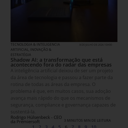
TECNOLOGIA & INTELIGENCIA
8 DE JULHO DE 2026 15H00
ARTIFICIAL
,
INOVAÇÃO &
ESTRATÉGIA
Shadow AI: a transformação que está
acontecendo fora do radar das empresas
A inteligência artificial deixou de ser um projeto
da área de tecnologia e passou a fazer parte da
rotina de todas as áreas da empresa. O
problema é que, em muitos casos, sua adoção
avança mais rápido do que os mecanismos de
segurança, compliance e governança capazes de
sustentá-la.
Rodrigo Hülsenbeck - CEO
3 MINUTOS MIN DE LEITURA
da Premiersoft
1
2
3
4
5
6
7
8
9
10