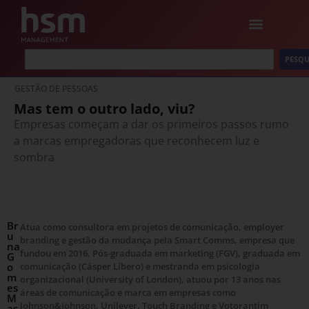
PESQU
GESTÃO DE PESSOAS
Mas tem o outro lado, viu?
Empresas começam a dar os primeiros passos rumo
a marcas empregadoras que reconhecem luz e
sombra
Br
Atua como consultora em projetos de comunicação, employer
u
branding e gestão da mudança pela Smart Comms, empresa que
na
fundou em 2016. Pós-graduada em marketing (FGV), graduada em
G
o
comunicação (Cásper Líbero) e mestranda em psicologia
m
organizacional (University of London), atuou por 13 anos nas
es
áreas de comunicação e marca em empresas como
M
Johnson&Johnson, Unilever, Touch Branding e Votorantim
as