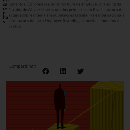
ca
Cimentos. É professora do curso livre de employer branding da
re
Faculdade Cásper Líbero, um dos primeiros do Brasil, autora de
n
artigos sobre o tema em publicações brasileiras e internacionais
ha
e co-autora do livro Employer Branding: conceitos, modelos e
s
prática.
Compartilhar: