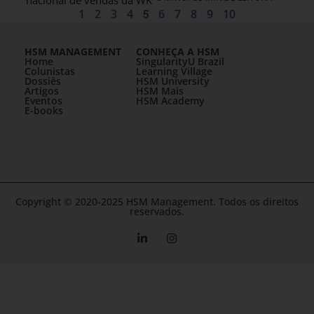
nacional de vendas da WK
1
2
3
4
5
6
7
8
9
10
HSM MANAGEMENT
CONHEÇA A HSM
Home
SingularityU Brazil
Colunistas
Learning Village
Dossiês
HSM University
Artigos
HSM Mais
Eventos
HSM Academy
E-books
Copyright © 2020-2025 HSM Management. Todos os direitos
reservados.