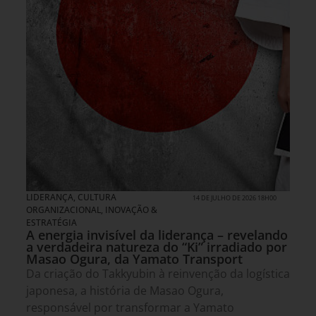
LIDERANÇA
,
CULTURA
14 DE JULHO DE 2026 18H00
ORGANIZACIONAL
,
INOVAÇÃO &
ESTRATÉGIA
A energia invisível da liderança – revelando
a verdadeira natureza do “Ki” irradiado por
Masao Ogura, da Yamato Transport
Da criação do Takkyubin à reinvenção da logística
japonesa, a história de Masao Ogura,
responsável por transformar a Yamato