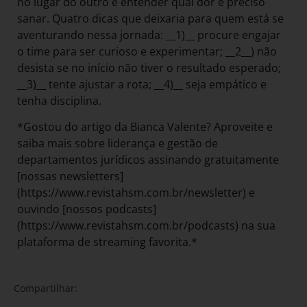
no lugar do outro e entender qual dor é preciso
sanar. Quatro dicas que deixaria para quem está se
aventurando nessa jornada: __1)__ procure engajar
o time para ser curioso e experimentar; __2__) não
desista se no início não tiver o resultado esperado;
__3)__ tente ajustar a rota; __4)__ seja empático e
tenha disciplina.
*Gostou do artigo da Bianca Valente? Aproveite e
saiba mais sobre liderança e gestão de
departamentos jurídicos assinando gratuitamente
[nossas newsletters]
(https://www.revistahsm.com.br/newsletter) e
ouvindo [nossos podcasts]
(https://www.revistahsm.com.br/podcasts) na sua
plataforma de streaming favorita.*
Compartilhar: