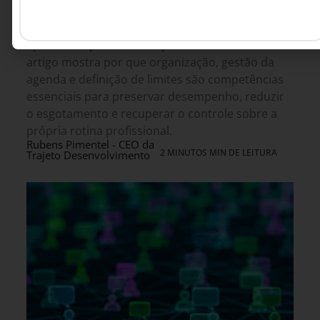
O que desorganiza o dia, desorganiza a
mente
A sensação constante de apagar incêndios não é
apenas um problema de produtividade. Este
artigo mostra por que organização, gestão da
agenda e definição de limites são competências
essenciais para preservar desempenho, reduzir
o esgotamento e recuperar o controle sobre a
própria rotina profissional.
Rubens Pimentel - CEO da
2 MINUTOS MIN DE LEITURA
Trajeto Desenvolvimento