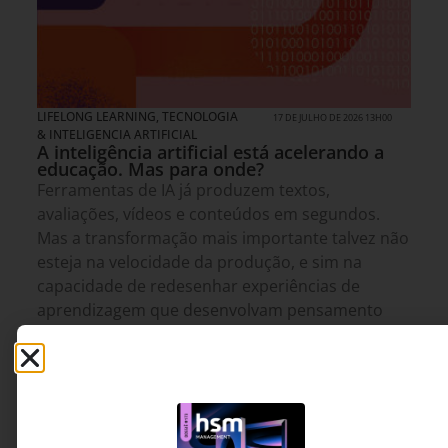
LIFELONG LEARNING
,
TECNOLOGIA
17 DE JULHO DE 2026 13H00
& INTELIGENCIA ARTIFICIAL
A inteligência artificial está acelerando a
educação. Mas para onde?
Ferramentas de IA já produzem textos,
avaliações, vídeos e conteúdos em segundos.
Mas a transformação mais importante talvez não
esteja na velocidade da produção, e sim na
capacidade de redesenhar experiências de
aprendizagem que desenvolvam pensamento
crítico, prática, feedback e autonomia humana.
Daniel Luzzi - Fundador e
4 MINUTOS MIN DE LEITURA
CEO da Cognita Learning
Lab