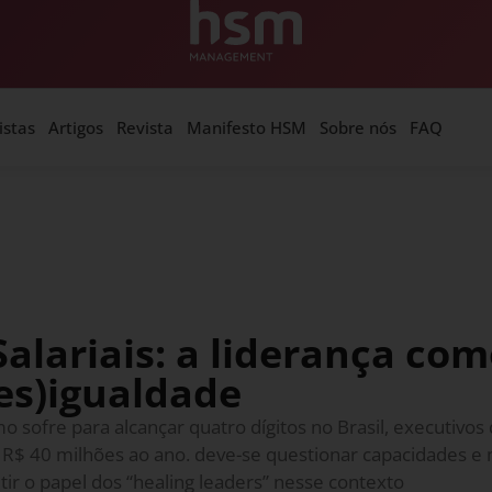
istas
Artigos
Revista
Manifesto HSM
Sobre nós
FAQ
Salariais: a liderança co
es)igualdade
o sofre para alcançar quatro dígitos no Brasil, executivos
R$ 40 milhões ao ano. deve-se questionar capacidades e 
tir o papel dos “healing leaders” nesse contexto