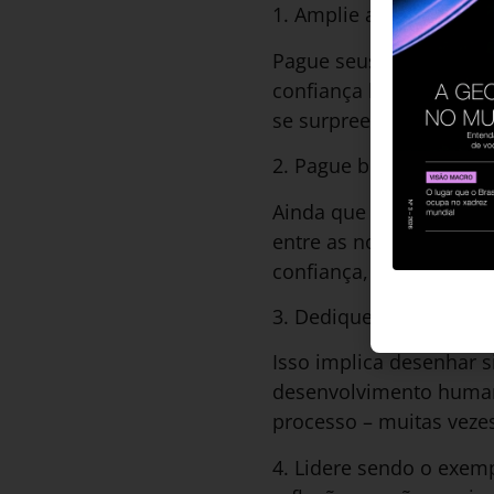
1. Amplie accountabilit
Pague seus impostos d
confiança baseada em t
se surpreender com os 
2. Pague bem seus col
Ainda que salário não e
entre as novas gerações
confiança, o retorno d
3. Dedique tempo de qu
Isso implica desenhar 
desenvolvimento human
processo – muitas veze
4. Lidere sendo o exem