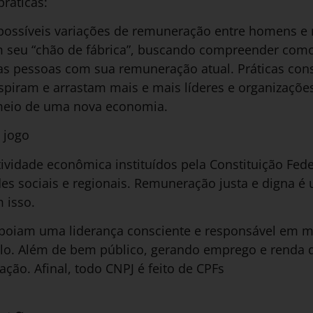
práticas:
 possíveis variações de remuneração entre homens e
 seu “chão de fábrica”, buscando compreender como 
as pessoas com sua remuneração atual. Práticas cons
inspiram e arrastam mais e mais líderes e organizaçõ
meio de uma nova economia.
o jogo
ividade econômica instituídos pela Constituição Fede
es sociais e regionais. Remuneração justa e digna é
 isso.
poiam uma liderança consciente e responsável em m
ulo. Além de bem público, gerando emprego e renda d
ação. Afinal, todo CNPJ é feito de CPFs