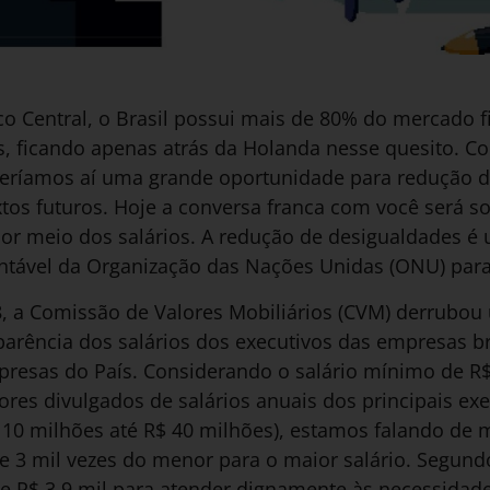
 Central, o Brasil possui mais de 80% do mercado f
, ficando apenas atrás da Holanda nesse quesito. C
teríamos aí uma grande oportunidade para redução 
extos futuros. Hoje a conversa franca com você será
por meio dos salários. A redução de desigualdades é
tável da Organização das Nações Unidas (ONU) para
, a Comissão de Valores Mobiliários (CVM) derrubou
parência dos salários dos executivos das empresas bra
presas do País. Considerando o salário mínimo de R
lores divulgados de salários anuais dos principais ex
10 milhões até R$ 40 milhões), estamos falando de mú
 3 mil vezes do menor para o maior salário. Segundo
e R$ 3,9 mil para atender dignamente às necessidades