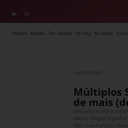
Dossiês
Ebooks
The Update
Dá Play
Na Mídia
Colun
UNCATEGORIZED
Múltiplos 
de mais (d
Enquanto o salário mínim
aberto chegam a ganhar 
Não. mas é preciso discu