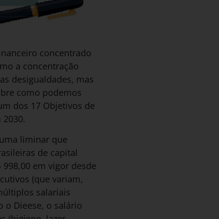
inanceiro concentrado
omo a concentração
das desigualdades, mas
 sobre como podemos
 um dos 17 Objetivos de
 2030.
 uma liminar que
sileiras de capital
$ 998,00 em vigor desde
ecutivos (que variam,
ltiplos salariais
 o Dieese, o salário
 (higiene, lazer,