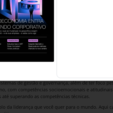
y e transparência
evidamente e promova uma cultura organizacional d
ransparência. Isso vai demandar muitas quebras de 
resultados!
aboradores
steja no topo das listas para atração e retenção de t
, isso é o certo a fazer. E, principalmente em cultura
esse bom salário também é certo.
alidade para a formação de novas lideranças
sistemas de gestão e governança, além de ter foco p
o, com competências socioemocionais e atitudinais
s até superando as competências técnicas.
plo da liderança que você quer para o mundo. Aqui