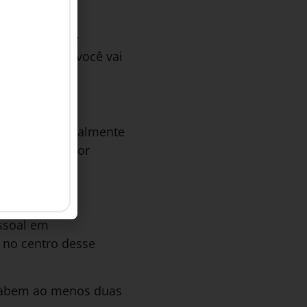
e autonomia e
crenças, mas você vai
alentos, especialmente
s orientadas por
essoal em
 no centro desse
 cabem ao menos duas