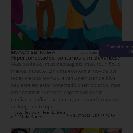
Cadastre-se 
Th
INOVAÇÃO & ESTRATÉGIA
31 DE JULHO DE 2026 14H00
Hiperconectados, solitários e irrelevantes?
Mais contatos, mais mensagens, mais reuniões e
menos impacto. Em uma economia movida por
redes e ecossistemas, a vantagem competitiva
não está em estar conectado o tempo todo, mas
em construir conexões capazes de gerar
confiança, influência, inovação e transformação
ao longo do tempo.
Tássia Galvão - Fundadora
8 MINUTOS MIN DE LEITURA
e CEO da Konne