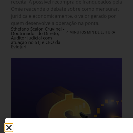
receita. A possível recompra de franqueados pela
Omie reacende o debate sobre como mensurar,
jurídica e economicamente, o valor gerado por
quem desenvolve a operação na ponta.
Sthefano Scalon Cruvinel -
4 MINUTOS MIN DE LEITURA
Doutrinador do Direito,
Auditor Judicial com
atuação no STJ e CEO da
EvidJuri