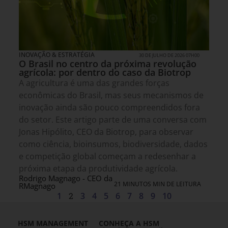
INOVAÇÃO & ESTRATÉGIA
30 DE JULHO DE 2026 07H00
O Brasil no centro da próxima revolução
agrícola: por dentro do caso da Biotrop
A agricultura é uma das grandes forças
econômicas do Brasil, mas seus mecanismos de
inovação ainda são pouco compreendidos fora
do setor. Este artigo parte de uma conversa com
Jonas Hipólito, CEO da Biotrop, para observar
como ciência, bioinsumos, biodiversidade, dados
e competição global começam a redesenhar a
próxima etapa da produtividade agrícola.
Rodrigo Magnago - CEO da
21 MINUTOS MIN DE LEITURA
RMagnago
1
2
3
4
5
6
7
8
9
10
HSM MANAGEMENT
CONHEÇA A HSM