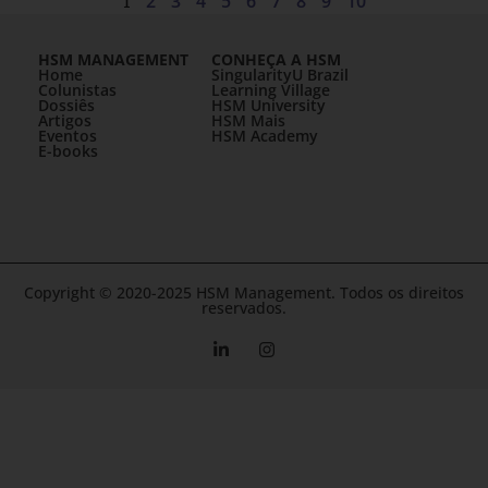
1
2
3
4
5
6
7
8
9
10
HSM MANAGEMENT
CONHEÇA A HSM
Home
SingularityU Brazil
Colunistas
Learning Village
Dossiês
HSM University
Artigos
HSM Mais
Eventos
HSM Academy
E-books
Copyright © 2020-2025 HSM Management. Todos os direitos
reservados.