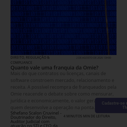
DIREITO, REGULAÇÃO &
2 DE AGOSTO DE 2026 13H00
COMPLIANCE
Quanto vale uma franquia da Omie?
Mais do que contratos ou licenças, canais de
software constroem mercado, relacionamento e
receita. A possível recompra de franqueados pela
Omie reacende o debate sobre como mensurar,
jurídica e economicamente, o valor gerado por
Cadastre-se 
quem desenvolve a operação na ponta.
Th
Sthefano Scalon Cruvinel -
4 MINUTOS MIN DE LEITURA
Doutrinador do Direito,
Auditor Judicial com
atuação no STJ e CEO da