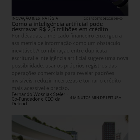
INOVAÇÃO & ESTRATÉGIA
2 DE AGOSTO DE 2026 08H00
Como a inteligência artificial pode
destravar R$ 2,5 trilhões em crédito
Por décadas, o mercado financeiro enxergou a
assimetria de informação como um obstáculo
inevitável. A combinação entre duplicata
escritural e inteligência artificial sugere uma nova
possibilidade: usar os próprios registros das
operações comerciais para revelar padrões
invisíveis, reduzir incertezas e tornar o crédito
mais acessível e preciso.
Fernando Wosniak Steler -
4 MINUTOS MIN DE LEITURA
Co-Fundador e CEO da
Delend