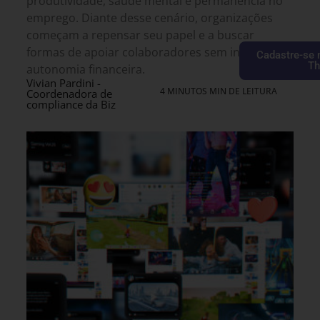
produtividade, saúde mental e permanência no
emprego. Diante desse cenário, organizações
começam a repensar seu papel e a buscar
formas de apoiar colaboradores sem invadir sua
Cadastre-se 
Th
autonomia financeira.
Vivian Pardini -
4 MINUTOS MIN DE LEITURA
Coordenadora de
compliance da Biz