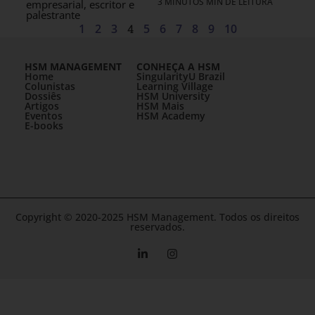
3 MINUTOS MIN DE LEITURA
empresarial, escritor e
palestrante
1
2
3
4
5
6
7
8
9
10
HSM MANAGEMENT
CONHEÇA A HSM
Home
SingularityU Brazil
Colunistas
Learning Village
Dossiês
HSM University
Artigos
HSM Mais
Eventos
HSM Academy
E-books
Copyright © 2020-2025 HSM Management. Todos os direitos
reservados.