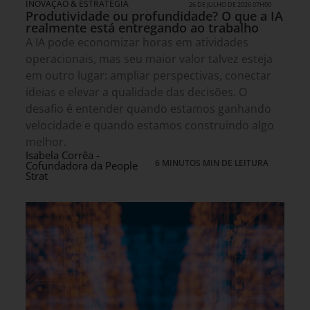
INOVAÇÃO & ESTRATÉGIA
26 DE JULHO DE 2026 07H00
Produtividade ou profundidade? O que a IA
realmente está entregando ao trabalho
A IA pode economizar horas em atividades
operacionais, mas seu maior valor talvez esteja
em outro lugar: ampliar perspectivas, conectar
ideias e elevar a qualidade das decisões. O
desafio é entender quando estamos ganhando
velocidade e quando estamos construindo algo
melhor.
Isabela Corrêa -
6 MINUTOS MIN DE LEITURA
Cofundadora da People
Strat