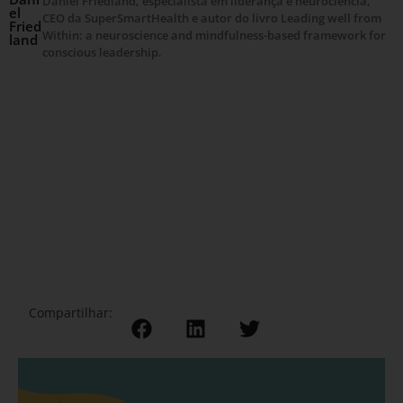
Daniel Friedland, especialista em liderança e neurociência,
el
CEO da SuperSmartHealth e autor do livro Leading well from
Fried
Within: a neuroscience and mindfulness-based framework for
land
conscious leadership.
Compartilhar: