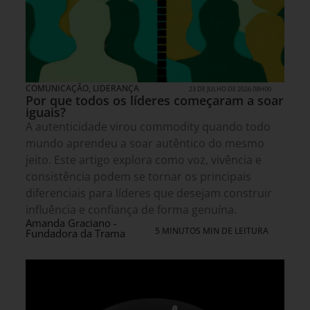
COMUNICAÇÃO
,
LIDERANÇA
23 DE JULHO DE 2026 08H00
Por que todos os líderes começaram a soar
iguais?
A autenticidade virou commodity quando todo
mundo aprendeu a soar autêntico do mesmo
jeito. Este artigo explora como voz, vivência e
consistência podem se tornar os principais
diferenciais para líderes que desejam construir
influência e confiança de forma genuína.
Amanda Graciano -
5 MINUTOS MIN DE LEITURA
Fundadora da Trama