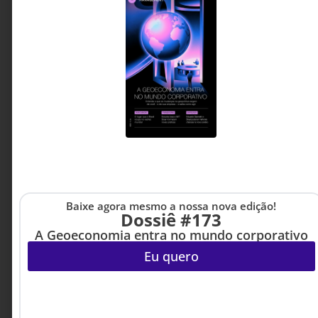
contexto que a liderança constrói. Este artigo
mostra como confiança, autonomia, segurança
psicológica e qualidade das relações influenciam
diretamente a disposição das pessoas para
inovar, colaborar e gerar resultados
sustentáveis.
Maria Augusta Orofino -
3 MINUTOS MIN DE LEITURA
Palestrante, TEDx Talker e
Consultora corporativa
Baixe agora mesmo a nossa nova edição!
Dossiê #173
A Geoeconomia entra no mundo corporativo
Eu quero