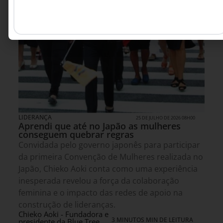
LIDERANÇA
25 DE JULHO DE 2026 08H00
Aprendi que até no Japão as mulheres
conseguem quebrar regras
Convidada pelo governo japonês para participar
da primeira Convenção de Mulheres realizada no
Japão, Chieko Aoki conta como uma experiência
inesperada revelou a força da colaboração
feminina e o impacto das redes de apoio na
construção de lideranças.
Chieko Aoki - Fundadora e
3 MINUTOS MIN DE LEITURA
presidente da Blue Tree