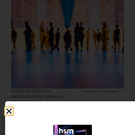
GESTÃO DE PESSOAS &
25 DE JULHO DE 2026 14H00
ARQUITETURA DE TRABALHO
,
LIDERANÇA
O engajamento não nasce das pessoas.
Nasce do ambiente.
Muitas organizações ainda tratam o
engajamento como uma característica individual,
quando ele é, em grande parte, resultado do