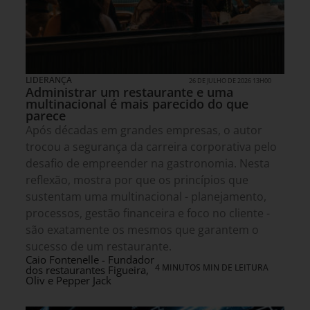
LIDERANÇA
26 DE JULHO DE 2026 13H00
Administrar um restaurante e uma
multinacional é mais parecido do que
parece
Após décadas em grandes empresas, o autor
trocou a segurança da carreira corporativa pelo
desafio de empreender na gastronomia. Nesta
reflexão, mostra por que os princípios que
sustentam uma multinacional - planejamento,
processos, gestão financeira e foco no cliente -
são exatamente os mesmos que garantem o
sucesso de um restaurante.
Caio Fontenelle - Fundador
4 MINUTOS MIN DE LEITURA
dos restaurantes Figueira,
Oliv e Pepper Jack