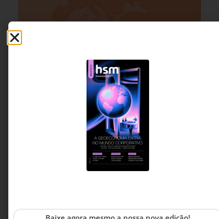
LIDERANÇA
7 DE JULHO DE 2026 08H00
O futuro da liderança passa pelas mulheres
As mulheres brasileiras nunca estudaram tanto
nem estiveram tão qualificadas para ocupar
posições de decisão. Este artigo discute por que
a desigualdade de representação persiste e
Baixe agora mesmo a nossa nova edição!