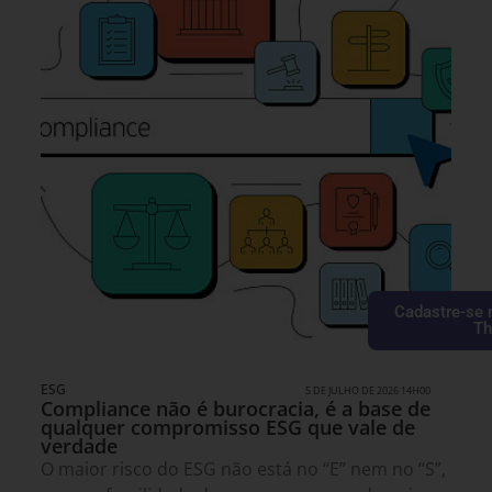
Cadastre-se 
Th
ESG
5 DE JULHO DE 2026 14H00
Compliance não é burocracia, é a base de
qualquer compromisso ESG que vale de
verdade
O maior risco do ESG não está no “E” nem no “S”,