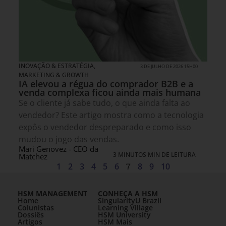
INOVAÇÃO & ESTRATÉGIA
,
3 DE JULHO DE 2026 15H00
MARKETING & GROWTH
IA elevou a régua do comprador B2B e a
venda complexa ficou ainda mais humana
Se o cliente já sabe tudo, o que ainda falta ao
vendedor? Este artigo mostra como a tecnologia
expôs o vendedor despreparado e como isso
mudou o jogo das vendas.
Mari Genovez - CEO da
3 MINUTOS MIN DE LEITURA
Matchez
1
2
3
4
5
6
7
8
9
10
HSM MANAGEMENT
CONHEÇA A HSM
Home
SingularityU Brazil
Colunistas
Learning Village
Dossiês
HSM University
Artigos
HSM Mais