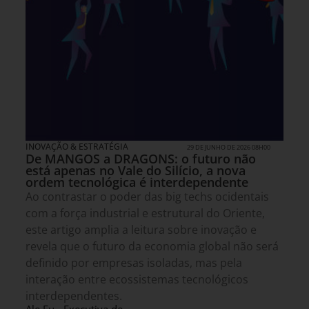
INOVAÇÃO & ESTRATÉGIA
29 DE JUNHO DE 2026 08H00
De MANGOS a DRAGONS: o futuro não
está apenas no Vale do Silício, a nova
ordem tecnológica é interdependente
Ao contrastar o poder das big techs ocidentais
com a força industrial e estrutural do Oriente,
este artigo amplia a leitura sobre inovação e
revela que o futuro da economia global não será
definido por empresas isoladas, mas pela
interação entre ecossistemas tecnológicos
interdependentes.