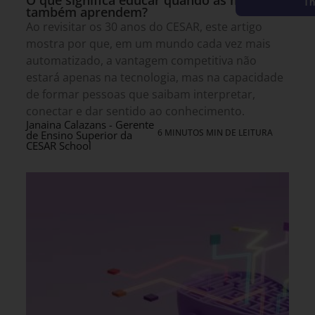
O que significa educar quando as máquinas
Th
também aprendem?
Ao revisitar os 30 anos do CESAR, este artigo
mostra por que, em um mundo cada vez mais
automatizado, a vantagem competitiva não
estará apenas na tecnologia, mas na capacidade
de formar pessoas que saibam interpretar,
conectar e dar sentido ao conhecimento.
Janaina Calazans - Gerente
6 MINUTOS MIN DE LEITURA
de Ensino Superior da
CESAR School