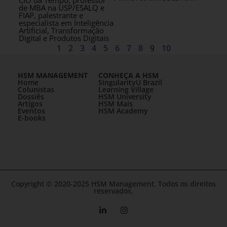
CIO da Tempo, professor
de MBA na USP/ESALQ e
FIAP, palestrante e
especialista em Inteligência
Artificial, Transformação
Digital e Produtos Digitais
1
2
3
4
5
6
7
8
9
10
HSM MANAGEMENT
CONHEÇA A HSM
Home
SingularityU Brazil
Colunistas
Learning Village
Dossiês
HSM University
Artigos
HSM Mais
Eventos
HSM Academy
E-books
Copyright © 2020-2025 HSM Management. Todos os direitos
reservados.