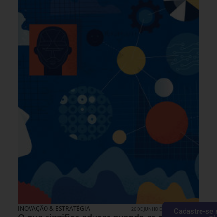
INOVAÇÃO & ESTRATÉGIA
26 DE JUNHO DE 2026 14H00
Cadastre-se 