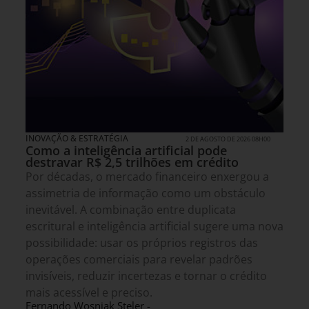
INOVAÇÃO & ESTRATÉGIA
2 DE AGOSTO DE 2026 08H00
Como a inteligência artificial pode
destravar R$ 2,5 trilhões em crédito
Por décadas, o mercado financeiro enxergou a
assimetria de informação como um obstáculo
inevitável. A combinação entre duplicata
escritural e inteligência artificial sugere uma nova
possibilidade: usar os próprios registros das
operações comerciais para revelar padrões
invisíveis, reduzir incertezas e tornar o crédito
mais acessível e preciso.
Fernando Wosniak Steler -