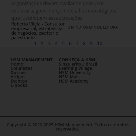
organizações devem avaliar se possuem
estrutura, governança e desafios estratégicos
que justifiquem essas posições
Roberto Vilela - Consultor
2 MINUTOS MIN DE LEITURA
empresarial, estrategista
de negócios, escritor e
palestrante
1
2
3
4
5
6
7
8
9
10
HSM MANAGEMENT
CONHEÇA A HSM
Home
SingularityU Brazil
Colunistas
Learning Village
Dossiês
HSM University
Artigos
HSM Mais
Eventos
HSM Academy
E-books
Copyright © 2020-2025 HSM Management. Todos os direitos
reservados.