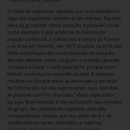
**EFEITO ESPECTADOR**
O medo de expressar opiniões por uma obediência
cega aos superiores também é um entrave. Para ter
ideia da gravidade dessa situação, é possível tomar
como exemplo o pior acidente da história da
aviação comercial: a colisão entre aviões da PanAm
e da KLM em Tenerife, em 1977. O piloto da KLM não
tinha autorização dos controladores de voo para
decolar. Mesmo assim, ninguém o impediu quando
começou a taxiar o avião pela pista, porque todos
tinham confiança na experiência dele. A omissão
resultou no choque entre as aeronaves e em mais
de 500 mortes. Ao não expressarem suas opiniões,
as pessoas caem no chamado “efeito espectador”,
ou seja, ficam quietas e não participam das decisões
do grupo. No contexto de negócios, uma das
consequências nocivas que isso pode ter é a de
colaboradores serem instruídos a reportar
violações de segurança e não reagirem em