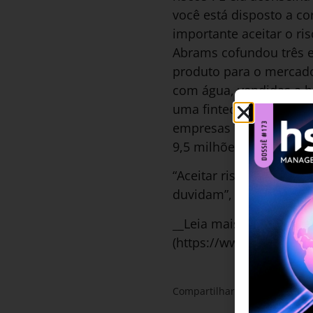
você está disposto a co
importante aceitar o ris
Abrams cofundou três e
produto para o mercado
com água, vendidas a hot
uma fintech que se ins
empresas a crescer por
9,5 milhões de série A.
“Aceitar riscos é o qu
duvidam”, explica Abra
__Leia mais: [Disrupção
(https://www.revistahsm
Compartilhar: