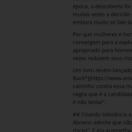
época, a descoberta fo
muitas vezes a decisão 
embora muito se fale da
Por que mulheres e hom
convergem para a expli
apropriado para homen
vezes reduzem seus ris
Um livro recém-lançado
Back*](https://www.am
caminho contra essa ma
negra que é a candidat
é não tentar”.
## Criando tolerância a
Abrams admite que não é
riscos”. E ela aconsel