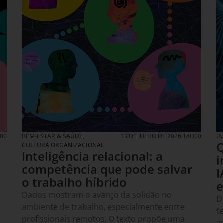
H00
BEM-ESTAR & SAÚDE
,
13 DE JULHO DE 2026 14H00
I
Q
CULTURA ORGANIZACIONAL
Inteligência relacional: a
i
competência que pode salvar
I
o trabalho híbrido
e
Dados mostram o avanço da solidão no
D
ambiente de trabalho, especialmente entre
t
profissionais remotos. O texto propõe uma
a