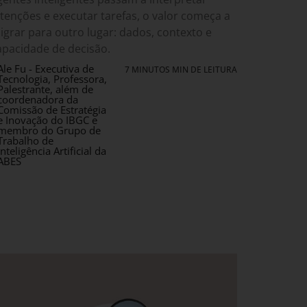
ntenções e executar tarefas, o valor começa a
igrar para outro lugar: dados, contexto e
apacidade de decisão.
Ale Fu - Executiva de
7 MINUTOS MIN DE LEITURA
Tecnologia, Professora,
Palestrante, além de
coordenadora da
Comissão de Estratégia
e Inovação do IBGC e
membro do Grupo de
Trabalho de
Inteligência Artificial da
ABES