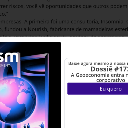
rrer riscos, você vê oportunidades que outros podem 
co.”
mpresas. A primeira foi uma consultoria, Insomnia.
, fundou a Nourish, fabricante de mamadeiras esteri
éis, varejistas tradicionais, equipes de socorristas. 
pirou nas dificuldades de fluxo de caixa da Nourish
 meio de desconto de duplicatas. A Now levantou um
Baixe agora mesmo a nossa 
Dossiê #17
e nos permite nos manter firmes em nossas ideias qua
A Geoeconomia entra 
ms.
corporativo
Eu quero
 pessoal: a história de Katie Dudtschak]
.com.br/post/disrupcao-pessoal-a-historia-de-katie-