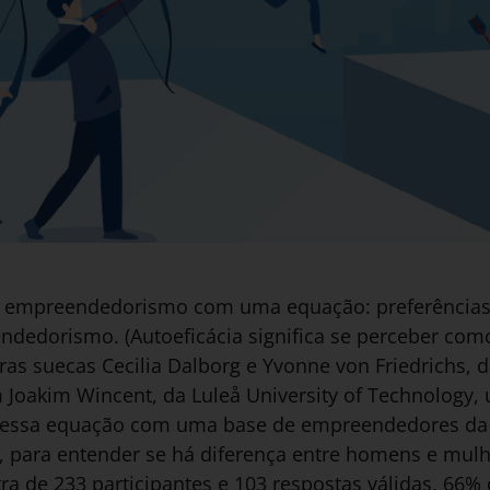
 empreendedorismo com uma equação: preferências p
ndedorismo. (Autoeficácia significa se perceber com
ras suecas Cecilia Dalborg e Yvonne von Friedrichs,
m Joakim Wincent, da Luleå University of Technology,
e essa equação com uma base de empreendedores da 
o, para entender se há diferença entre homens e mulh
 de 233 participantes e 103 respostas válidas, 66%