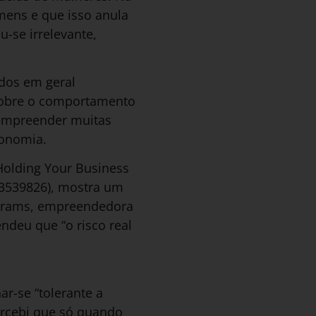
mens e que isso anula
-se irrelevante,
dos em geral
 sobre o comportamento
 empreender muitas
conomia.
Holding Your Business
3539826), mostra um
 Abrams, empreendedora
ndeu que “o risco real
r-se “tolerante a
ercebi que só quando