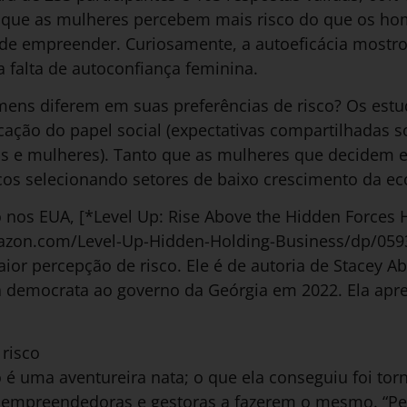
i que as mulheres percebem mais risco do que os ho
de empreender. Curiosamente, a autoeficácia mostrou
 falta de autoconfiança feminina.
ens diferem em suas preferências de risco? Os estu
cação do papel social (expectativas compartilhadas
s e mulheres). Tanto que as mulheres que decidem
cos selecionando setores de baixo crescimento da e
 nos EUA, [*Level Up: Rise Above the Hidden Forces 
azon.com/Level-Up-Hidden-Holding-Business/dp/059
ior percepção de risco. Ele é de autoria de Stacey
a democrata ao governo da Geórgia em 2022. Ela apre
 risco
 uma aventureira nata; o que ela conseguiu foi torna
ha empreendedoras e gestoras a fazerem o mesmo. “P