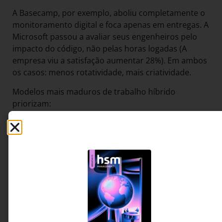
A Basecamp, por exemplo, aboliu completamente o
monitoramento digital e foca apenas em entregas. A
Microsoft passou a avaliar seus engenheiros pelo
impacto do código, não pelas horas logadas (A
empresa viu a satisfação aumentar 28%). Em ambos
os casos: menos rotatividade, mais criatividade.
Modelos mais maduros de trabalho híbrido
priorizam:
Avaliação baseada em resultados, não em
presença;
Políticas claras e transparentes de
monitoramento, se existirem;
Feedback contínuo como substituto da
vigilância passiva;
Ferramentas de apoio à saúde mental e à
organização pessoal.
O futuro do trabalho híbrido não precisa ser