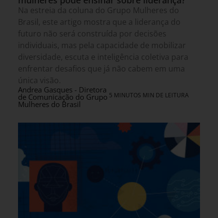
Na estreia da coluna do Grupo Mulheres do
Brasil, este artigo mostra que a liderança do
futuro não será construída por decisões
individuais, mas pela capacidade de mobilizar
diversidade, escuta e inteligência coletiva para
enfrentar desafios que já não cabem em uma
única visão.
Andrea Gasques - Diretora
5 MINUTOS MIN DE LEITURA
de Comunicação do Grupo
Mulheres do Brasil