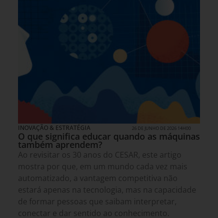
INOVAÇÃO & ESTRATÉGIA
26 DE JUNHO DE 2026 14H00
O que significa educar quando as máquinas
também aprendem?
Ao revisitar os 30 anos do CESAR, este artigo
mostra por que, em um mundo cada vez mais
automatizado, a vantagem competitiva não
estará apenas na tecnologia, mas na capacidade
de formar pessoas que saibam interpretar,
conectar e dar sentido ao conhecimento.