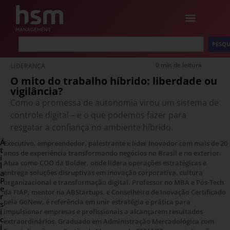
PESQU
0 min de leitura
LIDERANÇA
O mito do trabalho híbrido: liberdade ou
vigilância?
Como a promessa de autonomia virou um sistema de
controle digital – e o que podemos fazer para
resgatar a confiança no ambiente híbrido.
Á
Executivo, empreendedor, palestrante e líder inovador com mais de 20
t
anos de experiência transformando negócios no Brasil e no exterior.
i
Atua como COO da Bolder, onde lidera operações estratégicas e
l
a
entrega soluções disruptivas em inovação corporativa, cultura
P
organizacional e transformação digital. Professor no MBA e Pós-Tech
e
da FIAP, mentor na ABStartups, e Conselheiro de Inovação Certificado
r
pela GoNew, é referência em unir estratégia e prática para
s
i
impulsionar empresas e profissionais a alcançarem resultados
c
extraordinários. Graduado em Administração Mercadológica com
i