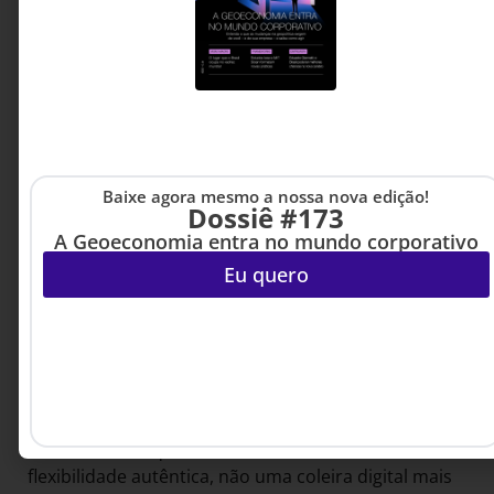
distópico. Ele pode ser uma síntese positiva entre o
físico e o digital — se houver clareza sobre o que se
valoriza: confiança ou controle?
Conclusão: Reimaginando o trabalho híbrido
O trabalho híbrido não precisa ser sinônimo de
vigilância digital. Empresas visionárias estão
Baixe agora mesmo a nossa nova edição!
descobrindo que confiança gera mais resultados
Dossiê #173
que controle.
A Geoeconomia entra no mundo corporativo
Eu quero
Como disse Peter Drucker, pai da administração
moderna: “O que é medido é gerenciado.” A questão
é: estamos medindo o que realmente importa?
O verdadeiro trabalho híbrido deveria combinar o
melhor dos ambientes físico e digital, não criar um
panóptico eletrônico que nos segue da sala de
reuniões até o quarto de dormir. Deveria oferecer
flexibilidade autêntica, não uma coleira digital mais