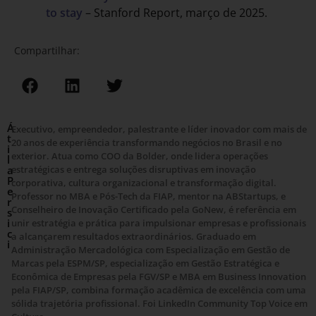
to stay
– Stanford Report, março de 2025.
Compartilhar:
Á
Executivo, empreendedor, palestrante e líder inovador com mais de
t
20 anos de experiência transformando negócios no Brasil e no
i
exterior. Atua como COO da Bolder, onde lidera operações
l
a
estratégicas e entrega soluções disruptivas em inovação
P
corporativa, cultura organizacional e transformação digital.
e
Professor no MBA e Pós-Tech da FIAP, mentor na ABStartups, e
r
Conselheiro de Inovação Certificado pela GoNew, é referência em
s
i
unir estratégia e prática para impulsionar empresas e profissionais
c
a alcançarem resultados extraordinários. Graduado em
i
Administração Mercadológica com Especialização em Gestão de
Marcas pela ESPM/SP, especialização em Gestão Estratégica e
Econômica de Empresas pela FGV/SP e MBA em Business Innovation
pela FIAP/SP, combina formação acadêmica de excelência com uma
sólida trajetória profissional. Foi LinkedIn Community Top Voice em