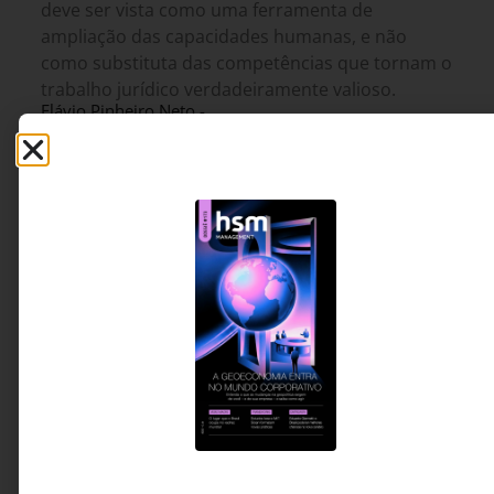
deve ser vista como uma ferramenta de
ampliação das capacidades humanas, e não
como substituta das competências que tornam o
trabalho jurídico verdadeiramente valioso.
Flávio Pinheiro Neto -
4 MINUTOS MIN DE LEITURA
Sócio-fundador do
escritório Flávio Pinheiro
Neto Advogados