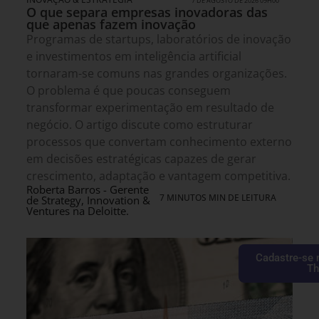
7 DE AGOSTO DE 2026 09H00
O que separa empresas inovadoras das
que apenas fazem inovação
Programas de startups, laboratórios de inovação
e investimentos em inteligência artificial
tornaram-se comuns nas grandes organizações.
O problema é que poucas conseguem
transformar experimentação em resultado de
negócio. O artigo discute como estruturar
processos que convertam conhecimento externo
em decisões estratégicas capazes de gerar
crescimento, adaptação e vantagem competitiva.
Roberta Barros - Gerente
7 MINUTOS MIN DE LEITURA
de Strategy, Innovation &
Ventures na Deloitte.
Cadastre-se 
Th