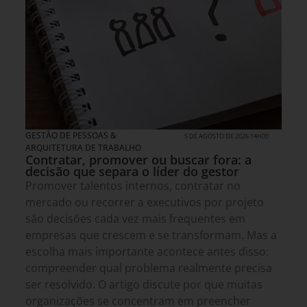
GESTÃO DE PESSOAS &
5 DE AGOSTO DE 2026 14H00
ARQUITETURA DE TRABALHO
Contratar, promover ou buscar fora: a
decisão que separa o líder do gestor
Promover talentos internos, contratar no
mercado ou recorrer a executivos por projeto
são decisões cada vez mais frequentes em
empresas que crescem e se transformam. Mas a
escolha mais importante acontece antes disso:
compreender qual problema realmente precisa
ser resolvido. O artigo discute por que muitas
organizações se concentram em preencher