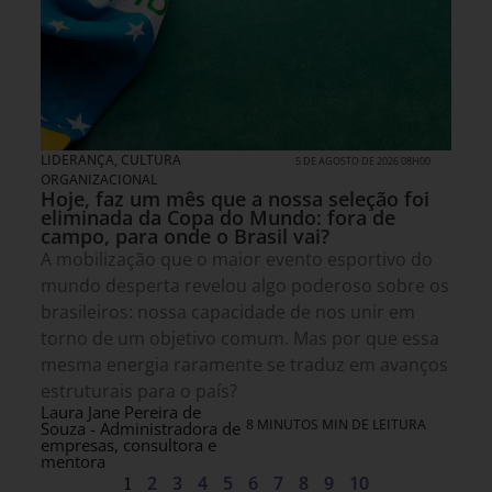
LIDERANÇA
,
CULTURA
5 DE AGOSTO DE 2026 08H00
ORGANIZACIONAL
Hoje, faz um mês que a nossa seleção foi
eliminada da Copa do Mundo: fora de
campo, para onde o Brasil vai?
A mobilização que o maior evento esportivo do
mundo desperta revelou algo poderoso sobre os
brasileiros: nossa capacidade de nos unir em
torno de um objetivo comum. Mas por que essa
mesma energia raramente se traduz em avanços
estruturais para o país?
Laura Jane Pereira de
8 MINUTOS MIN DE LEITURA
Souza - Administradora de
empresas, consultora e
mentora
1
2
3
4
5
6
7
8
9
10