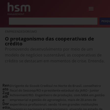
PESQU
EMPREENDEDORISMO
O protagonismo das cooperativas de
crédito
Promovendo desenvolvimento por meio de um
modelo de negócios sustentável, as cooperativas de
crédito se destacam em momentos de crise. Entenda.
Ren
Dirigente da Sicoob Credisul no Norte do Brasil, conselheiro
ato
fiscal do Sescoop/RO e presidente estadual da JARO - Junior
Zug
Achievment/RO. Engenheiro de produção, com MBA em gestão
aib
e
empresarial e gestão do agronegócio, mais de 20 anos de
Dor
experiência profissional, sendo 16 em grandes instituições
etto
financeiras nacionais e internacionais, atuando no estado de