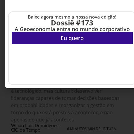
Baixe agora mesmo a nossa nova edição!
Dossiê #173
A Geoeconomia entra no mundo corporativo
Eu quero
CULTURA ORGANIZACIONAL
8 DE AGOSTO DE 2026 08H00
Chega de olhar pelo retrovisor
A tecnologia já tornou possível identificar
padrões, prever comportamentos e agir antes
que problemas aconteçam. O desafio agora não
é tecnológico, mas cultural: desenvolver
lideranças capazes de tomar decisões baseadas
em probabilidades e reorganizar a gestão em
torno do que está prestes a acontecer, e não
apenas do que já aconteceu.
Wilian Luis Domingues -
6 MINUTOS MIN DE LEITURA
CIO da Tempo