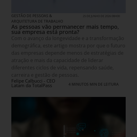
GESTÃO DE PESSOAS &
25 DE JUNHO DE 2026 08H00
ARQUITETURA DE TRABALHO
As pessoas vão permanecer mais tempo,
sua empresa está pronta?
Com o avanço da longevidade e a transformação
demográfica, este artigo mostra por que o futuro
das empresas depende menos de estratégias de
atração e mais da capacidade de liderar
diferentes ciclos de vida, repensando saúde,
carreira e gestão de pessoas.
Felipe Calbucci - CEO
4 MINUTOS MIN DE LEITURA
Latam da TotalPass