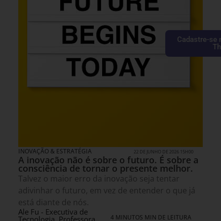
Cadastre-se 
Th
INOVAÇÃO & ESTRATÉGIA
22 DE JUNHO DE 2026 15H00
A inovação não é sobre o futuro. É sobre a
consciência de tornar o presente melhor.
Talvez o maior erro da inovação seja tentar
adivinhar o futuro, em vez de entender o que já
está diante de nós.
Ale Fu - Executiva de
4 MINUTOS MIN DE LEITURA
Tecnologia, Professora,