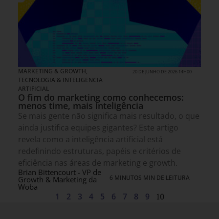
MARKETING & GROWTH
,
20 DE JUNHO DE 2026 14H00
TECNOLOGIA & INTELIGENCIA
ARTIFICIAL
O fim do marketing como conhecemos:
menos time, mais inteligência
Se mais gente não significa mais resultado, o que
ainda justifica equipes gigantes? Este artigo
revela como a inteligência artificial está
redefinindo estruturas, papéis e critérios de
eficiência nas áreas de marketing e growth.
Brian Bittencourt - VP de
6 MINUTOS MIN DE LEITURA
Growth & Marketing da
Woba
1
2
3
4
5
6
7
8
9
10