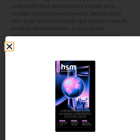
uma justificativa tecnicamente correta para
receber o próximo investimento. Decidir entre
elas, exige uma maturidade que poucos times de
produto desenvolveram, e uma clareza
estratégica que poucas empresas conseguem
articular.
Wilian Luis Domingues -
9 MINUTOS MIN DE LEITURA
CIO da Tempo, professor
de MBA na USP/ESALQ e
FIAP, palestrante e
especialista em Inteligência
Artificial, Transformação
Digital e Produtos Digitais