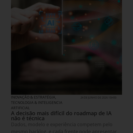
INOVAÇÃO & ESTRATÉGIA
,
24 DE JUNHO DE 2026 15H00
TECNOLOGIA & INTELIGENCIA
ARTIFICIAL
A decisão mais difícil do roadmap de IA
não é técnica
Dados, modelo e experiência competem pelo
mesmo backlog, e cada frente pode apresentar