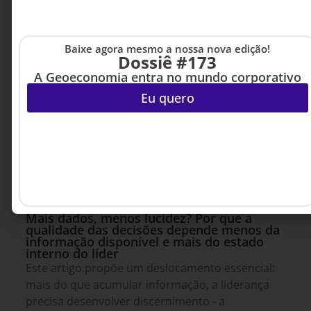
Baixe agora mesmo a nossa nova edição!
Dossiê #173
A Geoeconomia entra no mundo corporativo
Eu quero
LIDERANÇA
24 DE JUNHO DE 2026 08H00
Mais dados, menos lucidez? Por que a
qualidade das decisões depende menos da
informação disponível e mais do estado
interno do líder
Este artigo propõe um deslocamento essencial:
mais do que acumular informação, a liderança
precisa desenvolver discernimento - a