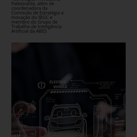
Palestrante, além de
coordenadora da
Comissão de Estratégia e
Inovação do IBGC e
membro do Grupo de
Trabalho de Inteligência
Artificial da ABES