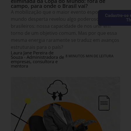
eliminada da Copa do Mundo: fora de
campo, para onde o Brasil vai?
A mobilização que o maior evento esportivo do
Cadastre-se 
mundo desperta revelou algo poderoso sobre os
Th
brasileiros: nossa capacidade de nos unir em
torno de um objetivo comum. Mas por que essa
mesma energia raramente se traduz em avanços
estruturais para o país?
Laura Jane Pereira de
8 MINUTOS MIN DE LEITURA
Souza - Administradora de
empresas, consultora e
mentora