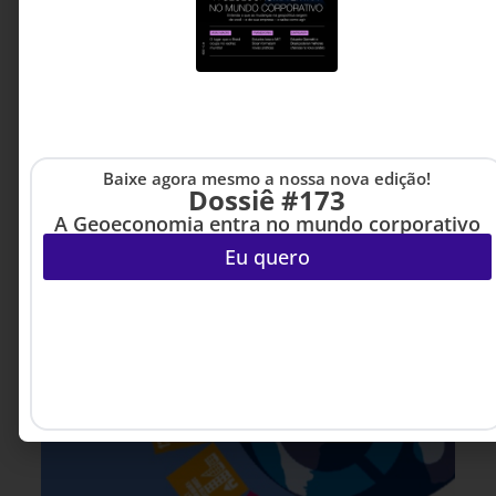
Átila Persici Filho - CINO,
12 MINUTOS MIN DE LEITURA
professor de MBA e Pós-
Tech na FIAP e Conselheiro
de Inovação.
Baixe agora mesmo a nossa nova edição!
Dossiê #173
A Geoeconomia entra no mundo corporativo
Eu quero