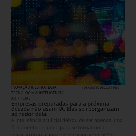
INOVAÇÃO & ESTRATÉGIA
,
7 DE AGOSTO DE 2026 14H00
TECNOLOGIA & INTELIGENCIA
ARTIFICIAL
Empresas preparadas para a próxima
década não usam IA. Elas se reorganizam
ao redor dela.
A inteligência artificial deixou de ser apenas uma
ferramenta de apoio para se tornar uma
infraestrutura capaz de reorganizar decisões,