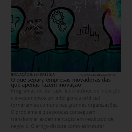
INOVAÇÃO & ESTRATÉGIA
7 DE AGOSTO DE 2026 09H00
O que separa empresas inovadoras das
que apenas fazem inovação
Programas de startups, laboratórios de inovação
e investimentos em inteligência artificial
tornaram-se comuns nas grandes organizações.
O problema é que poucas conseguem
transformar experimentação em resultado de
negócio. O artigo discute como estruturar