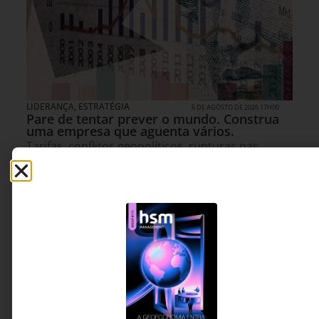
LIDERANÇA
,
ESTRATÉGIA
6 DE AGOSTO DE 2026 17H00
Pare de tentar prever o mundo. Construa
uma empresa que aguenta vários.
Tarifas, conflitos geopolíticos, rupturas nas
cadeias de suprimentos e mudanças regulatórias
expõem uma fragilidade comum em muitas
organizações: a dependência de um único
cenário de futuro. Ao analisar os efeitos recentes
do tarifaço sobre produtos brasileiros, o artigo
argumenta que a verdadeira vantagem
competitiva não está em prever corretamente o
próximo choque, mas em construir operações
capazes de se adaptar rapidamente a diferentes
realidades sem comprometer resultados.