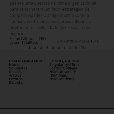
apenas uma questão de clima organizacional
para se tornarem um fator estratégico de
competitividade? O artigo mostra como a
confiança entre pessoas e áreas influencia
diretamente a velocidade de execução dos
negócios.
Felipe Calbucci - CEO
4 MINUTOS MIN DE LEITURA
Latam TotalPass
1
2
3
4
5
6
7
8
9
10
HSM MANAGEMENT
CONHEÇA A HSM
Home
SingularityU Brazil
Colunistas
Learning Village
Dossiês
HSM University
Artigos
HSM Mais
Eventos
HSM Academy
E-books