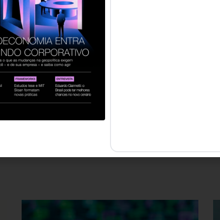
ente centrado no cliente e ser rápido, muito rápido 
na”.