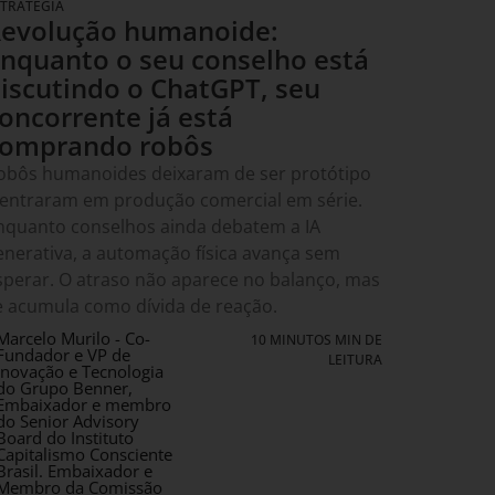
STRATÉGIA
evolução humanoide:
nquanto o seu conselho está
iscutindo o ChatGPT, seu
oncorrente já está
omprando robôs
obôs humanoides deixaram de ser protótipo
 entraram em produção comercial em série.
nquanto conselhos ainda debatem a IA
enerativa, a automação física avança sem
sperar. O atraso não aparece no balanço, mas
e acumula como dívida de reação.
Marcelo Murilo - Co-
10 MINUTOS MIN DE
Fundador e VP de
LEITURA
Inovação e Tecnologia
do Grupo Benner,
Embaixador e membro
do Senior Advisory
Board do Instituto
Capitalismo Consciente
Brasil. Embaixador e
Membro da Comissão