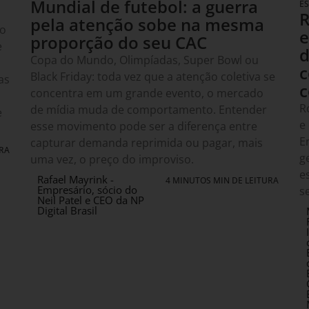
Mundial de futebol: a guerra
E
R
pela atenção sobe na mesma
ão
e
proporção do seu CAC
e
d
Copa do Mundo, Olimpíadas, Super Bowl ou
a
c
Black Friday: toda vez que a atenção coletiva se
as
c
concentra em um grande evento, o mercado
R
de mídia muda de comportamento. Entender
e
e
esse movimento pode ser a diferença entre
E
capturar demanda reprimida ou pagar, mais
URA
g
uma vez, o preço do improviso.
e
Rafael Mayrink -
4 MINUTOS MIN DE LEITURA
Empresário, sócio do
s
Neil Patel e CEO da NP
Digital Brasil