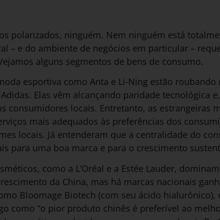
s polarizados, ninguém. Nem ninguém está totalmen
ral – e do ambiente de negócios em particular – req
 Vejamos alguns segmentos de bens de consumo.
oda esportiva como Anta e Li-Ning estão roubando 
 Adidas. Elas vêm alcançando paridade tecnológica 
 os consumidores locais. Entretanto, as estrangeir
serviços mais adequados às preferências dos consum
mes locais. Já entenderam que a centralidade do co
ais para uma boa marca e para o crescimento sustent
osméticos, como a L’Oréal e a Estée Lauder, domina
rescimento da China, mas há marcas nacionais ganh
como Bloomage Biotech (com seu ácido hialurônico), 
go como “o pior produto chinês é preferível ao melhor