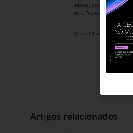
inovar, ser verdadeiram
ter a “velocidade da Chi
Compartilhar:
Artigos relacionados