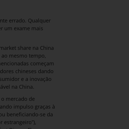
te errado. Qualquer
uer um exame mais
market share na China
e, ao mesmo tempo,
as mencionadas começam
idores chineses dando
nsumidor e a inovação
ável na China.
m o mercado de
ando impulso graças à
ou beneficiando-se da
 estrangeiro”),