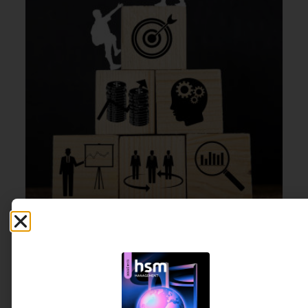
LIDERANÇA
,
GESTÃO DE PESSOAS &
1º DE JULHO DE 2026 15H00
ARQUITETURA DE TRABALHO
Do chefe ao formador de líderes: a
transição inevitável
A liderança centrada no controle está perdendo
espaço. Este artigo mostra como a capacidade