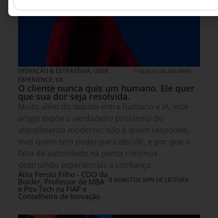
INOVAÇÃO & ESTRATÉGIA
,
USER
1º DE JULHO DE 2026 08H00
EXPERIENCE, UX
O cliente nunca quis um humano. Ele quer
que sua dor seja resolvida.
Muito além do debate entre humano e IA, este
artigo expõe o verdadeiro problema do
atendimento moderno: não é quem responde,
mas quem tem poder para decidir, e por que a
falta de autoridade na ponta continua
destruindo experiências e confiança.
Átila Persici Filho - COO da
8 MINUTOS MIN DE LEITURA
Bolder, Professor de MBA
e Pós-Tech na FIAP e
Conselheiro de Inovação