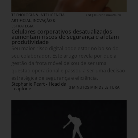
TECNOLOGIA & INTELIGENCIA
2 DE JULHO DE 2026 08H00
ARTIFICIAL
,
INOVAÇÃO &
ESTRATÉGIA
Celulares corporativos desatualizados
aumentam riscos de segurança e afetam
produtividade
Seu maior risco digital pode estar no bolso do
seu colaborador. Este artigo revela por que a
gestão da frota móvel deixou de ser uma
questão operacional e passou a ser uma decisão
estratégica de segurança e eficiência.
Stephanie Peart - Head da
3 MINUTOS MIN DE LEITURA
Leapfone