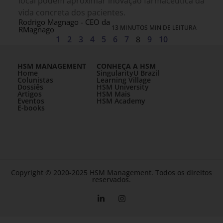
local podem aproximar inovação farmacêutica da
vida concreta dos pacientes.
Rodrigo Magnago - CEO da
13 MINUTOS MIN DE LEITURA
RMagnago
1
2
3
4
5
6
7
8
9
10
HSM MANAGEMENT
CONHEÇA A HSM
Home
SingularityU Brazil
Colunistas
Learning Village
Dossiês
HSM University
Artigos
HSM Mais
Eventos
HSM Academy
E-books
Copyright © 2020-2025 HSM Management. Todos os direitos
reservados.