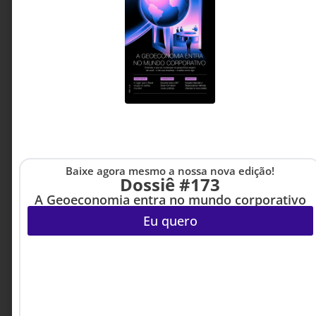
de desenvolver autonomia será o principal
diferencial das organizações do futuro.
Marcelo Neri - CEO,
5 MINUTOS MIN DE LEITURA
Mentor Executivo,
Palestrante Internacional e
Escritor
Baixe agora mesmo a nossa nova edição!
Dossiê #173
A Geoeconomia entra no mundo corporativo
Eu quero