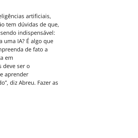
ais tempo, sua empresa está
ronta?
om o avanço da longevidade e a
ransformação demográfica, este artigo mostra
or que o futuro das empresas depende
enos de estratégias de atração e mais da
apacidade de liderar diferentes ciclos de vida,
epensando saúde, carreira e gestão de
essoas.
Felipe Calbucci - CEO
4 MINUTOS MIN DE LEITURA
Latam da TotalPass