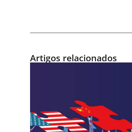
INOVAÇÃO & ESTRATÉGIA
,
24 DE JUNHO DE 2026 15
TECNOLOGIA & INTELIGENCIA
ARTIFICIAL
A decisão mais difícil do
roadmap de IA não é técnica
Dados, modelo e experiência competem pelo
mesmo backlog, e cada frente pode apresent