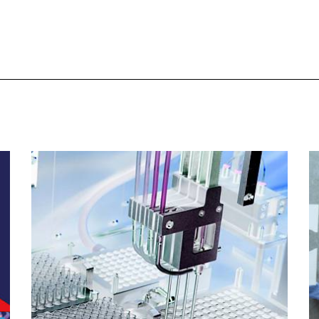
H00
ar