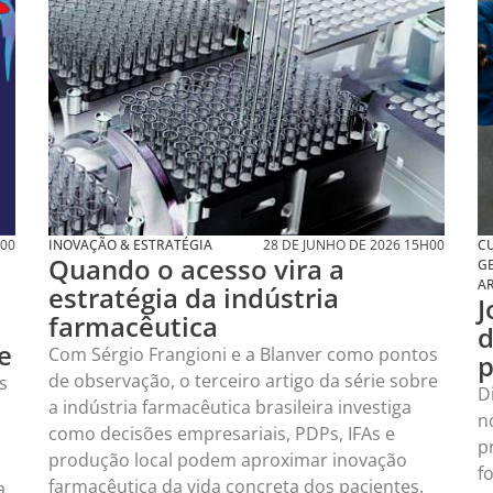
e
s
m
URA
1
2
3
4
5
6
7
8
9
10