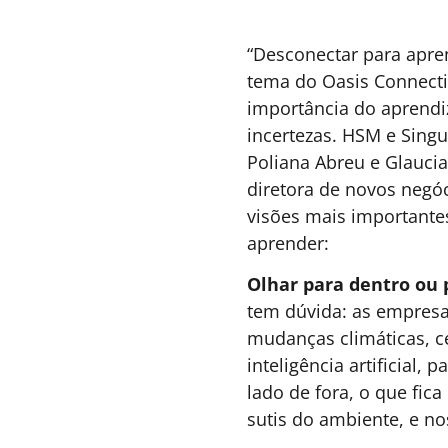
Você deve pensar sua carreir
como um sistema
Mais do que acumular experiências, este arti
propõe uma mudança na forma de pensar
carreira, apoiando-se em conceitos como
“capital profissional” (composto de cinco
capitais) e “professional equity”
Nathália Brandão -
5 MINUTOS MIN DE LEIT
Head de Educação
Corporativa no TikTok
LATAM, Escritora e
Forbes Under 30