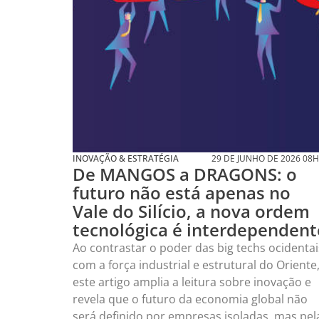
uma justificativa tecnicamente correta para
receber o próximo investimento. Decidir entr
elas, exige uma maturidade que poucos time
de produto desenvolveram, e uma clareza
estratégica que poucas empresas consegue
articular.
Wilian Luis Domingues
9 MINUTOS MIN DE LEIT
- CIO da Tempo,
professor de MBA na
USP/ESALQ e FIAP,
palestrante e
especialista em
Inteligência Artificial,
Transformação Digital
e Produtos Digitais