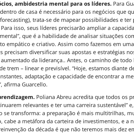
H00
ESTRATÉGIA
,
GESTÃO DE
25 DE JUNHO DE 2026 15H00
GE
RECURSOS
A
Gastar como país rico, decidir
A