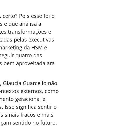
 que significa educar quando
s máquinas também
aprendem?
o revisitar os 30 anos do CESAR, este artigo
ostra por que, em um mundo cada vez mais
utomatizado, a vantagem competitiva não
stará apenas na tecnologia, mas na
apacidade de formar pessoas que saibam
nterpretar, conectar e dar sentido ao
onhecimento.
Janaina Calazans -
6 MINUTOS MIN DE LEITURA
Gerente de Ensino
Superior da CESAR
School