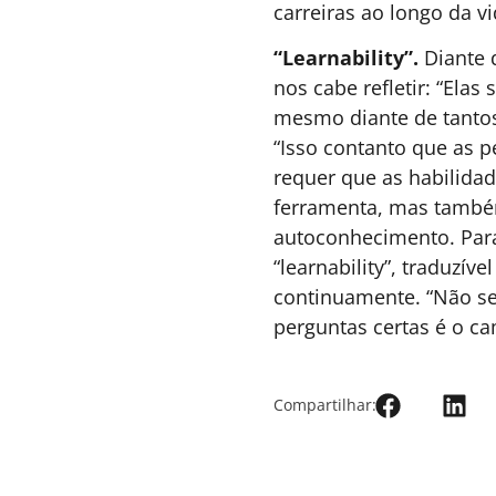
O antídoto ao thinkslop:
precisamos falar mais do
“como” em tempos de IA
Este artigo revela por que o verdadeiro desaf
da IA não é adoção, mas uso intencional, cap
de ampliar o pensamento, e não substituí-lo.
Isabela Corrêa -
6 MINUTOS MIN DE LEIT
Cofundadora da
People Strat