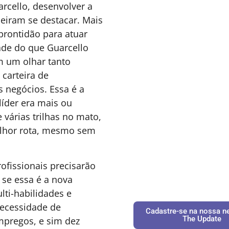
STÃO DE PESSOAS &
25 DE JUNHO DE 2026 08H00
RQUITETURA DE TRABALHO
Cadastre-se na nossa ne
s pessoas vão permanecer
The Update