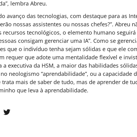
como país desorganizado
m
p
A teoria dos jogos expõe o erro estrutural por
trás do modelo reativo que consome bilhões
C
sem gerar resultados proporcionais. Este
t
io
artigo mostra que não falta dinheiro na saúde,
p
az
falta estratégia para usar.
m
c
Dr. Jorge Luiz Andrade
4 MINUTOS MIN DE LEITURA
- Anestesiologista e
URA
r
vice-presidente da
p
Unimed Nova Iguaçu