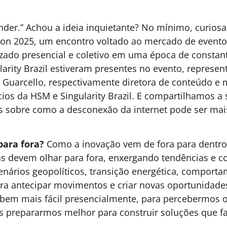
a
O que um grupo com mais de
O
140 mil mulheres pode ensinar
a
sobre liderança?
go
Na estreia da coluna do Grupo Mulheres do
A
Brasil, este artigo mostra que a liderança do
m
futuro não será construída por decisões
a
individuais, mas pela capacidade de mobilizar
e
diversidade, escuta e inteligência coletiva para
c
URA
enfrentar desafios que já não cabem em uma
i
única visão.
c
Andrea Gasques -
5 MINUTOS MIN DE LEITURA
Diretora de
Comunicação do
Grupo Mulheres do
Brasil