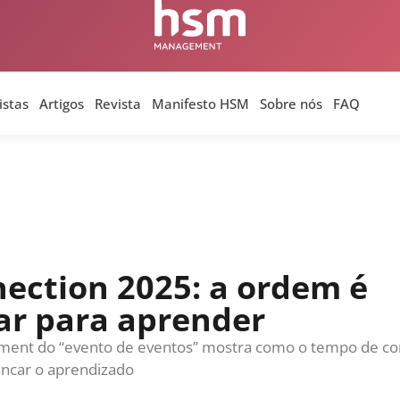
istas
Artigos
Revista
Manifesto HSM
Sobre nós
FAQ
H00
INOVAÇÃO & ESTRATÉGIA
28 DE JUNHO DE 2026 15H00
C
Quando o acesso vira a
GE
A