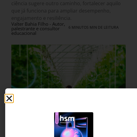
ciência sugere outro caminho, fortalecer aquilo
que já funciona para ampliar desempenho,
engajamento e resiliência.
Valter Bahia Filho - Autor,
6 MINUTOS MIN DE LEITURA
palestrante e consultor
educacional