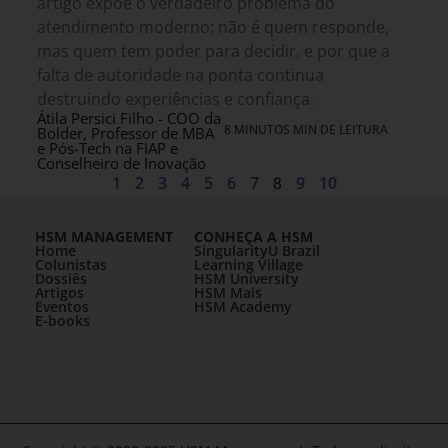
artigo expõe o verdadeiro problema do
atendimento moderno: não é quem responde,
mas quem tem poder para decidir, e por que a
falta de autoridade na ponta continua
destruindo experiências e confiança.
Átila Persici Filho - COO da
8 MINUTOS MIN DE LEITURA
Bolder, Professor de MBA
e Pós-Tech na FIAP e
Conselheiro de Inovação
1
2
3
4
5
6
7
8
9
10
HSM MANAGEMENT
CONHEÇA A HSM
Home
SingularityU Brazil
Colunistas
Learning Village
Dossiês
HSM University
Artigos
HSM Mais
Eventos
HSM Academy
E-books