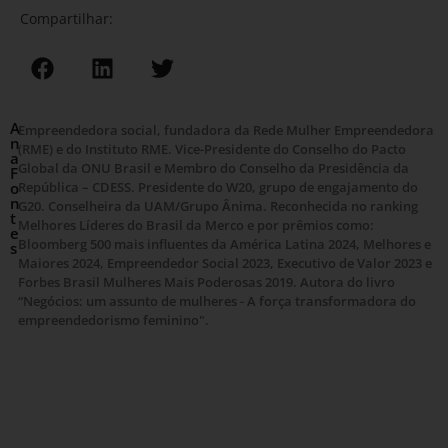
Compartilhar:
A
Empreendedora social, fundadora da Rede Mulher Empreendedora
n
(RME) e do Instituto RME. Vice-Presidente do Conselho do Pacto
a
Global da ONU Brasil e Membro do Conselho da Presidência da
F
o
República – CDESS. Presidente do W20, grupo de engajamento do
n
G20. Conselheira da UAM/Grupo Ânima. Reconhecida no ranking
t
Melhores Líderes do Brasil da Merco e por prêmios como:
e
Bloomberg 500 mais influentes da América Latina 2024, Melhores e
s
Maiores 2024, Empreendedor Social 2023, Executivo de Valor 2023 e
Forbes Brasil Mulheres Mais Poderosas 2019. Autora do livro
“Negócios: um assunto de mulheres - A força transformadora do
empreendedorismo feminino".