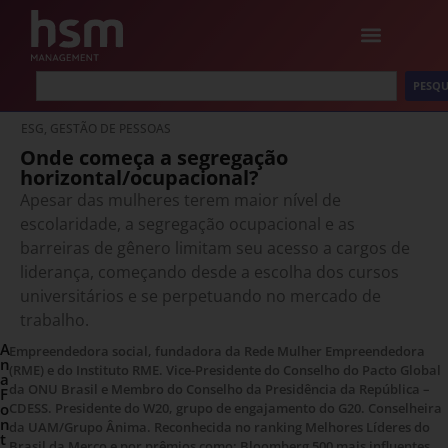
PESQU
ESG, GESTÃO DE PESSOAS
Onde começa a segregação
horizontal/ocupacional?
Apesar das mulheres terem maior nível de
escolaridade, a segregação ocupacional e as
barreiras de gênero limitam seu acesso a cargos de
liderança, começando desde a escolha dos cursos
universitários e se perpetuando no mercado de
trabalho.
A
Empreendedora social, fundadora da Rede Mulher Empreendedora
n
(RME) e do Instituto RME. Vice-Presidente do Conselho do Pacto Global
a
da ONU Brasil e Membro do Conselho da Presidência da República –
F
o
CDESS. Presidente do W20, grupo de engajamento do G20. Conselheira
n
da UAM/Grupo Ânima. Reconhecida no ranking Melhores Líderes do
t
Brasil da Merco e por prêmios como: Bloomberg 500 mais influentes