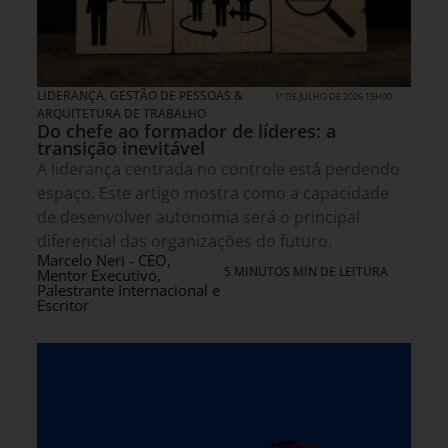
LIDERANÇA
,
GESTÃO DE PESSOAS &
1º DE JULHO DE 2026 15H00
ARQUITETURA DE TRABALHO
Do chefe ao formador de líderes: a
transição inevitável
A liderança centrada no controle está perdendo
espaço. Este artigo mostra como a capacidade
de desenvolver autonomia será o principal
diferencial das organizações do futuro.
Marcelo Neri - CEO,
5 MINUTOS MIN DE LEITURA
Mentor Executivo,
Palestrante Internacional e
Escritor