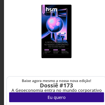
práticas marcadas por desperdícios e
retrabalhos. O avanço de soluções
industrializadas, novas tecnologias e modelos de
gestão mais eficientes aponta para um novo
cenário: construir com mais qualidade, menor
impacto e maior previsibilidade.
Rafael Brizot - Diretor da
2 MINUTOS MIN DE LEITURA
Max Mohr
Baixe agora mesmo a nossa nova edição!
Dossiê #173
A Geoeconomia entra no mundo corporativo
Eu quero