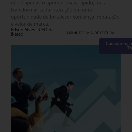
não é apenas responder mais rápido, mas
transformar cada interação em uma
oportunidade de fortalecer confiança, reputação
e valor de marca.
Edson Alves - CEO da
3 MINUTOS MIN DE LEITURA
Ikatec
Cadastre-se 
Th