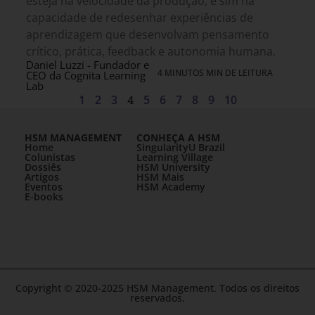
esteja na velocidade da produção, e sim na
capacidade de redesenhar experiências de
aprendizagem que desenvolvam pensamento
crítico, prática, feedback e autonomia humana.
Daniel Luzzi - Fundador e
4 MINUTOS MIN DE LEITURA
CEO da Cognita Learning
Lab
1
2
3
4
5
6
7
8
9
10
HSM MANAGEMENT
CONHEÇA A HSM
Home
SingularityU Brazil
Colunistas
Learning Village
Dossiês
HSM University
Artigos
HSM Mais
Eventos
HSM Academy
E-books
Copyright © 2020-2025 HSM Management. Todos os direitos
reservados.