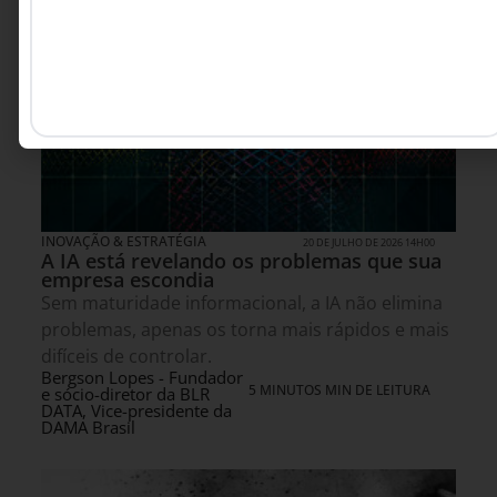
INOVAÇÃO & ESTRATÉGIA
20 DE JULHO DE 2026 14H00
A IA está revelando os problemas que sua
empresa escondia
Sem maturidade informacional, a IA não elimina
problemas, apenas os torna mais rápidos e mais
difíceis de controlar.
Bergson Lopes - Fundador
5 MINUTOS MIN DE LEITURA
e sócio-diretor da BLR
DATA, Vice-presidente da
DAMA Brasil