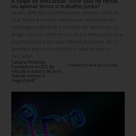
A culpa de descansar: você saiu de férias
ou apenas levou o trabalho junto?
Quase 80% dos trabalhadores sentem culpa ao
tirar férias e muitos continuam respondendo
mensagens durante o período de descanso. O
artigo discute como essa cultura afeta pessoas e
organizações e por que líderes precisam dar o
exemplo para transformar a relação com o
descanso.
Tatiana Pimenta -
5 MINUTOS MIN DE LEITURA
Fundadora e CEO da
Vittude e autora do livro
“Saúde mental é
inegociável”