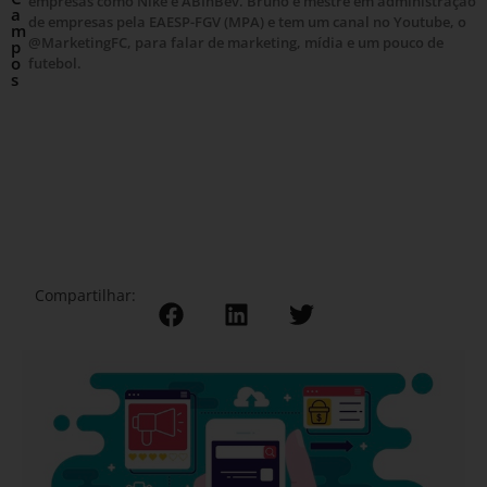
empresas como Nike e ABInBev. Bruno é mestre em administração
a
de empresas pela EAESP-FGV (MPA) e tem um canal no Youtube, o
m
@MarketingFC, para falar de marketing, mídia e um pouco de
p
o
futebol.
s
Compartilhar: