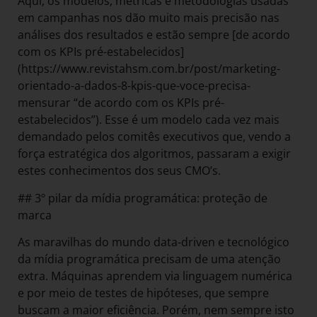
Aqui, os modelos, métricas e metodologias usadas
em campanhas nos dão muito mais precisão nas
análises dos resultados e estão sempre [de acordo
com os KPIs pré-estabelecidos]
(https://www.revistahsm.com.br/post/marketing-
orientado-a-dados-8-kpis-que-voce-precisa-
mensurar “de acordo com os KPIs pré-
estabelecidos”). Esse é um modelo cada vez mais
demandado pelos comitês executivos que, vendo a
força estratégica dos algoritmos, passaram a exigir
estes conhecimentos dos seus CMO’s.
## 3º pilar da mídia programática: proteção de
marca
As maravilhas do mundo data-driven e tecnológico
da mídia programática precisam de uma atenção
extra. Máquinas aprendem via linguagem numérica
e por meio de testes de hipóteses, que sempre
buscam a maior eficiência. Porém, nem sempre isto