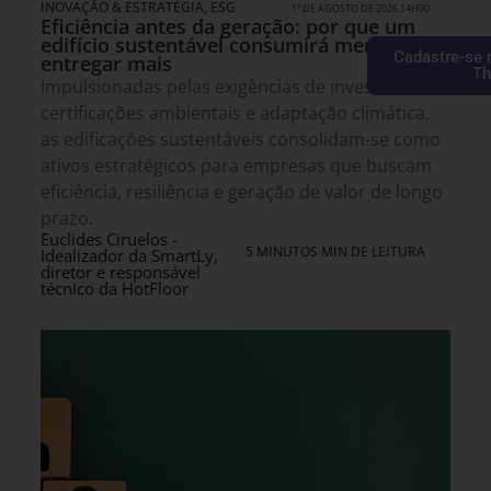
INOVAÇÃO & ESTRATÉGIA
,
ESG
1º DE AGOSTO DE 2026 14H00
Eficiência antes da geração: por que um
edifício sustentável consumirá menos para
Cadastre-se 
entregar mais
Th
Impulsionadas pelas exigências de investidores,
certificações ambientais e adaptação climática,
as edificações sustentáveis consolidam-se como
ativos estratégicos para empresas que buscam
eficiência, resiliência e geração de valor de longo
prazo.
Euclides Ciruelos -
5 MINUTOS MIN DE LEITURA
Idealizador da SmartLy,
diretor e responsável
técnico da HotFloor