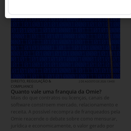
DIREITO, REGULAÇÃO &
2 DE AGOSTO DE 2026 13H00
COMPLIANCE
Quanto vale uma franquia da Omie?
Mais do que contratos ou licenças, canais de
software constroem mercado, relacionamento e
receita. A possível recompra de franqueados pela
Omie reacende o debate sobre como mensurar,
jurídica e economicamente, o valor gerado por