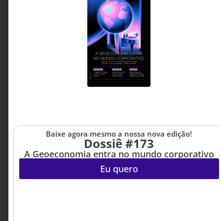
A confiança é a nova infraestrutura da
velocidade
Por que relações saudáveis deixaram de ser
apenas uma questão de clima organizacional
para se tornarem um fator estratégico de
competitividade? O artigo mostra como a
confiança entre pessoas e áreas influencia
diretamente a velocidade de execução dos
negócios.
Felipe Calbucci - CEO
4 MINUTOS MIN DE LEITURA
Latam TotalPass
Baixe agora mesmo a nossa nova edição!
Dossiê #173
A Geoeconomia entra no mundo corporativo
Eu quero