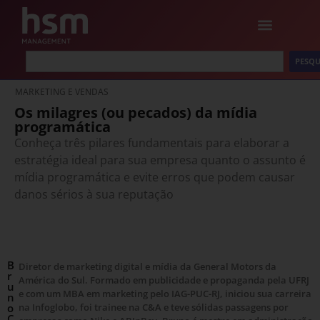
PESQU
MARKETING E VENDAS
Os milagres (ou pecados) da mídia
programática
Conheça três pilares fundamentais para elaborar a
estratégia ideal para sua empresa quanto o assunto é
mídia programática e evite erros que podem causar
danos sérios à sua reputação
B
Diretor de marketing digital e mídia da General Motors da
r
América do Sul. Formado em publicidade e propaganda pela UFRJ
u
e com um MBA em marketing pelo IAG-PUC-RJ, iniciou sua carreira
n
o
na Infoglobo, foi trainee na C&A e teve sólidas passagens por
C