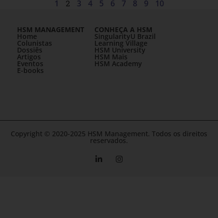
1
2
3
4
5
6
7
8
9
10
HSM MANAGEMENT
CONHEÇA A HSM
Home
SingularityU Brazil
Colunistas
Learning Village
Dossiês
HSM University
Artigos
HSM Mais
Eventos
HSM Academy
E-books
Copyright © 2020-2025 HSM Management. Todos os direitos
reservados.