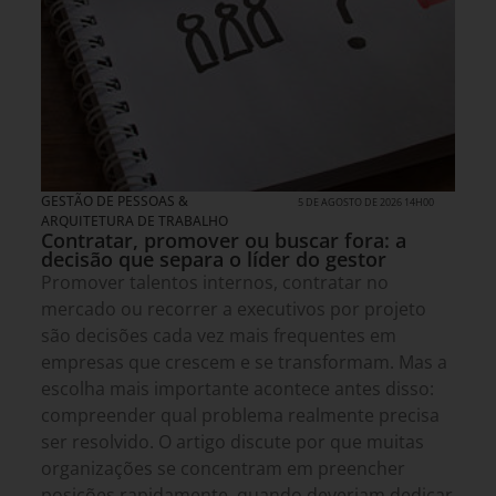
GESTÃO DE PESSOAS &
5 DE AGOSTO DE 2026 14H00
ARQUITETURA DE TRABALHO
Contratar, promover ou buscar fora: a
decisão que separa o líder do gestor
Promover talentos internos, contratar no
mercado ou recorrer a executivos por projeto
são decisões cada vez mais frequentes em
empresas que crescem e se transformam. Mas a
escolha mais importante acontece antes disso:
compreender qual problema realmente precisa
ser resolvido. O artigo discute por que muitas
organizações se concentram em preencher
posições rapidamente, quando deveriam dedicar