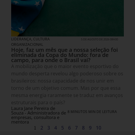
LIDERANÇA
,
CULTURA
5 DE AGOSTO DE 2026 08H00
ORGANIZACIONAL
Hoje, faz um mês que a nossa seleção foi
eliminada da Copa do Mundo: fora de
campo, para onde o Brasil vai?
A mobilização que o maior evento esportivo do
mundo desperta revelou algo poderoso sobre os
brasileiros: nossa capacidade de nos unir em
torno de um objetivo comum. Mas por que essa
mesma energia raramente se traduz em avanços
estruturais para o país?
Laura Jane Pereira de
8 MINUTOS MIN DE LEITURA
Souza - Administradora de
empresas, consultora e
mentora
1
2
3
4
5
6
7
8
9
10