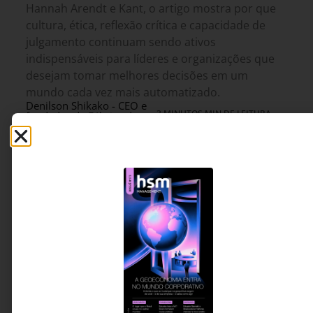
Hannah Arendt e Kant, o artigo mostra por que
cultura, ética, reflexão crítica e capacidade de
julgamento continuam sendo ativos
indispensáveis para líderes e organizações que
desejam tomar melhores decisões em um
mundo cada vez mais automatizado.
Denilson Shikako - CEO e
3 MINUTOS MIN DE LEITURA
fundador da Fábrica de
Criatividade