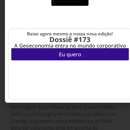
Baixe agora mesmo a nossa nova edição!
Dossiê #173
A Geoeconomia entra no mundo corporativo
Eu quero
DIREITO, REGULAÇÃO &
8 DE AGOSTO DE 2026 14H00
COMPLIANCE
,
INOVAÇÃO &
ESTRATÉGIA
A tecnologia muda. A essência da
advocacia permanece.
Depois de testemunhar a digitalização dos
processos judiciais e a transformação
tecnológica da profissão jurídica, o autor reflete
sobre a próxima grande mudança da advocacia.
O artigo argumenta que a inteligência artificial
deve ser vista como uma ferramenta de