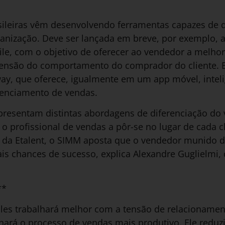
eiras vêm desenvolvendo ferramentas capazes de di
nização. Deve ser lançada em breve, por exemplo, a
ile, com o objetivo de oferecer ao vendedor a melhor
ensão do comportamento do comprador do cliente. E
y, que oferece, igualmente em um app móvel, intel
enciamento de vendas.
presentam distintas abordagens de diferenciação do
o profissional de vendas a pôr-se no lugar de cada c
e da Etalent, o SIMM aposta que o vendedor munido 
s chances de sucesso, explica Alexandre Guglielmi, 
**
es trabalhará melhor com a tensão de relacionamen
ornará o processo de vendas mais produtivo. Ele reduzi