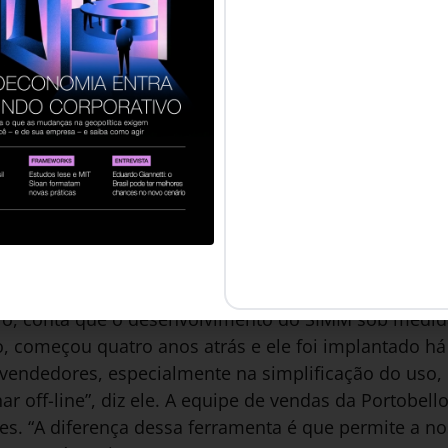
ão de perfil da aprendizado, agendamento de atividad
o para o vendedor”, diz Matos.
llo**
a brasileira de revestimentos cerâmicos que atende 
 que vêm inovando na área de vendas. Mapeando edi
sistema SIMM permite a seus vendedores encontrar o c
ormações necessárias para o atendimento e o fecham
alizado pelos vendedores por meio de um aplicativo
, mostrando a localização da obra. Marcos Reis, sup
lo, conta que o desenvolvimento do SIMM sob medida
 começou quatro anos atrás e ele foi implantado há 
 vendedores, especialmente na simplificação do uso,
har off-line”, diz ele. A equipe de vendas da Portobe
s. “A diferença dessa ferramenta é que permite a n