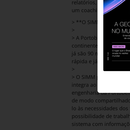
relatórios, identificaç
um coaching estruturad
> **O SIMM da Portobe
>
> A Portobello, empres
continentes, é uma das
já são 90 mil hoje–, o 
rápida e já com as inf
>
> O SIMM pode ser visu
integra ao Google Maps
engenharia da Portobel
de modo compartilhado,
lo às necessidades dos
possibilidade de trabal
sistema com informaçõe