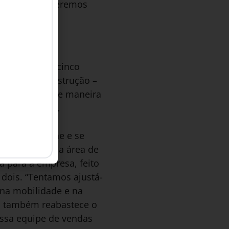
es etc. “Ofereceremos
mercados dos cinco
fícios em construção –
liente ideal de maneira
ento da venda.
 de smartphone e se
erintendente da área de
 para a empresa, feito
dois. “Tentamos ajustá-
 na mobilidade e na
llo também reabastece o
ossa equipe de vendas