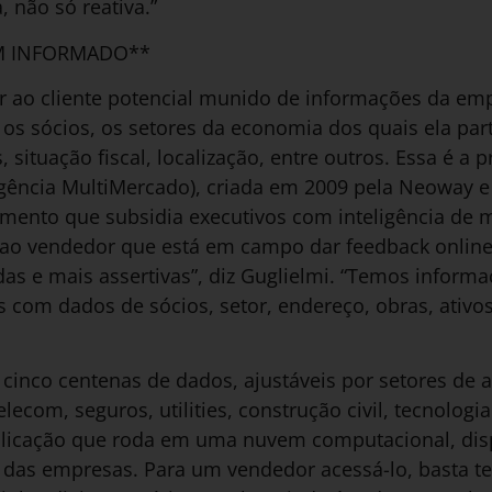
, não só reativa.”
M INFORMADO**
r ao cliente potencial munido de informações da e
os sócios, os setores da economia dos quais ela parti
 situação fiscal, localização, entre outros. Essa é a
igência MultiMercado), criada em 2009 pela Neoway e
umento que subsidia executivos com inteligência de
 ao vendedor que está em campo dar feedback online
as e mais assertivas”, diz Guglielmi. “Temos inform
 com dados de sócios, setor, endereço, obras, ativos,
 cinco centenas de dados, ajustáveis por setores de 
elecom, seguros, utilities, construção civil, tecnologi
icação que roda em uma nuvem computacional, dis
te das empresas. Para um vendedor acessá-lo, basta 