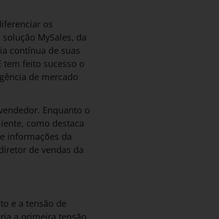
ferenciar os
 solução MySales, da
ia contínua de suas
 tem feito sucesso o
igência de mercado
 vendedor. Enquanto o
liente, como destaca
de informações da
diretor de vendas da
to e a tensão de
ria a primeira tensão,