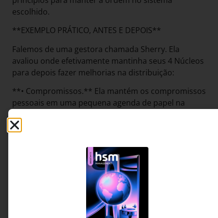
princípios para manter a ordem no sistema
escolhido.
**EXEMPLO PRÁTICO, ANTES E DEPOIS**
Falemos de uma gestora chamada Sherry. Ela
avaliou onde efetivamente mantinha seus 4 Núcleos
para depois fazer melhorias na distribuição:
**• Compromissos.** Ela mantém os compromissos
pessoais em uma pequena agenda de papel na
bolsa e os profissionais no sistema da empresa. Isso
viola a Regra do Um, podendo levá-la a marcar dois
compromissos, um pessoal e um profissional, no
mesmo horário e deixar passar compromissos
profissionais importantes durante seu
planejamento se manal. Às vezes, Sherry anota
rapidamente eventos importantes do trabalho em
sua agenda de papel, mas, como não gosta de
perder tempo passando tudo a limpo, suas duas