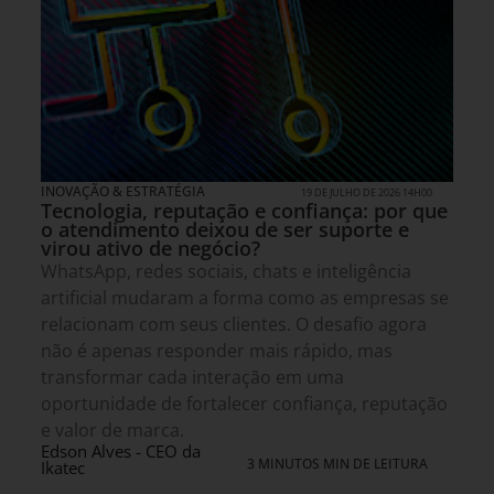
INOVAÇÃO & ESTRATÉGIA
19 DE JULHO DE 2026 14H00
Tecnologia, reputação e confiança: por que
o atendimento deixou de ser suporte e
virou ativo de negócio?
WhatsApp, redes sociais, chats e inteligência
artificial mudaram a forma como as empresas se
relacionam com seus clientes. O desafio agora
não é apenas responder mais rápido, mas
transformar cada interação em uma
oportunidade de fortalecer confiança, reputação
e valor de marca.
Edson Alves - CEO da
3 MINUTOS MIN DE LEITURA
Ikatec