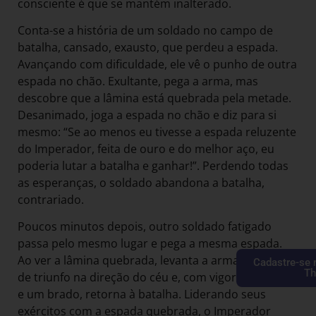
consciente é que se mantém inalterado.
Conta-se a história de um soldado no campo de
batalha, cansado, exausto, que perdeu a espada.
Avançando com dificuldade, ele vê o punho de outra
espada no chão. Exultante, pega a arma, mas
descobre que a lâmina está quebrada pela metade.
Desanimado, joga a espada no chão e diz para si
mesmo: “Se ao menos eu tivesse a espada reluzente
do Imperador, feita de ouro e do melhor aço, eu
poderia lutar a batalha e ganhar!”. Perdendo todas
as esperanças, o soldado abandona a batalha,
contrariado.
Poucos minutos depois, outro soldado fatigado
passa pelo mesmo lugar e pega a mesma espada.
Ao ver a lâmina quebrada, levanta a arma em sinal
Cadastre-se 
Th
de triunfo na direção do céu e, com vigor renovado
e um brado, retorna à batalha. Liderando seus
exércitos com a espada quebrada, o Imperador