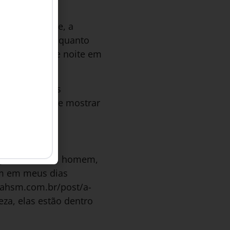
onheceu Dayse, a
ar era que, enquanto
rabalhar dia e noite em
partilhar suas
utros homens e mostrar
esmo?
ignifica ser um homem,
em em meus dias
tahsm.com.br/post/a-
eza, elas estão dentro