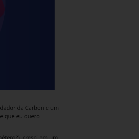
undador da Carbon e um
le que eu quero
hétero?), cresci em um