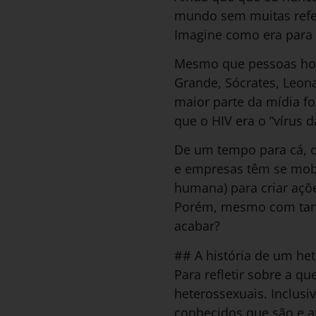
mundo sem muitas refer
Imagine como era para
Mesmo que pessoas hom
Grande, Sócrates, Leona
maior parte da mídia f
que o HIV era o “vírus 
De um tempo para cá, o
e empresas têm se mobi
humana) para criar açõ
Porém, mesmo com tant
acabar?
## A história de um he
Para refletir sobre a q
heterossexuais. Inclusi
conhecidos que são e at