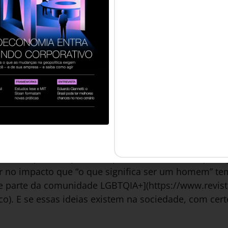
nte chegou à idade adulta e se tornou um homem, c
s. Naquele momento, tudo o que ele conseguia pens
rte o bastante para conquistá-la. Então, começou a t
m devia ser: poderoso e forte. Um provedor.
você esteja pensando: por que Wilson não pode com
ma mulher como amiga, ser sensível, ser amigo de o
 homem, por que Wilson não pode ser apenas ele m
son e Dayse se casaram. E eu nasci.
s ideias que meu pai e eu aprendemos sobre o que s
r no impacto que “o que significa ser um homem” t
 parte da comunidade LGBTQIA+](https://www.revis
o). E se essas ideias existem na sociedade, com cert