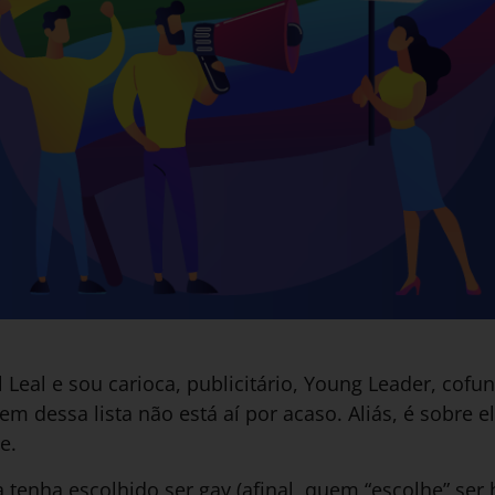
 Leal e sou carioca, publicitário, Young Leader, cof
m dessa lista não está aí por acaso. Aliás, é sobre e
e.
tenha escolhido ser gay (afinal, quem “escolhe” ser 