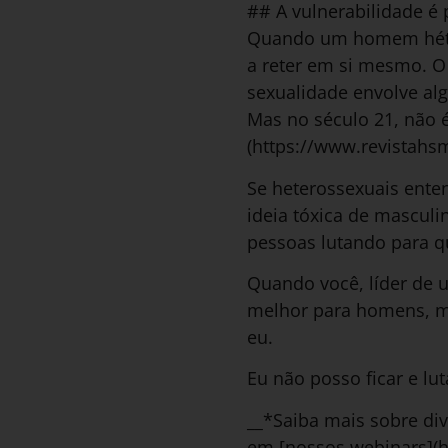
## A vulnerabilidade é 
Quando um homem héter
a reter em si mesmo. O
sexualidade envolve al
Mas no século 21, não 
(https://www.revistahs
Se heterossexuais ent
ideia tóxica de mascul
pessoas lutando para q
Quando você, líder de 
melhor para homens, mu
eu.
Eu não posso ficar e lu
__*Saiba mais sobre di
em [nossos webinars](h