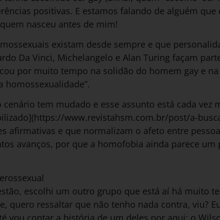
ências positivas. E estamos falando de alguém que 
 quem nasceu antes de mim!
ossexuais existam desde sempre e que personalid
rdo Da Vinci, Michelangelo e Alan Turing façam parte
ocou por muito tempo na solidão do homem gay e na 
da homossexualidade”.
 cenário tem mudado e esse assunto está cada vez m
lizado](https://www.revistahsm.com.br/post/a-busc
es afirmativas e que normalizam o afeto entre pess
os avanços, por que a homofobia ainda parece um 
terossexual
uestão, escolhi um outro grupo que está aí há muito t
ve, quero ressaltar que não tenho nada contra, viu? E
é vou contar a história de um deles por aqui: o Wils