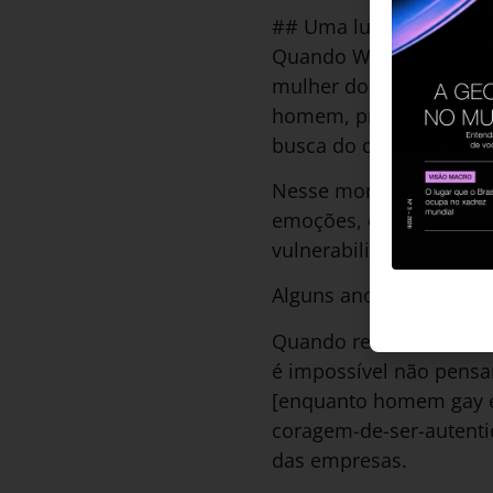
## Uma luta de todos
Quando Wilson finalme
mulher dos seus sonho
homem, precisava ser fo
busca do que todo home
Nesse momento, talvez 
emoções, chorar, ter u
vulnerabilidade? Como
Alguns anos depois, Wil
Quando reflito sobre a
é impossível não pensa
[enquanto homem gay e
coragem-de-ser-autentic
das empresas.