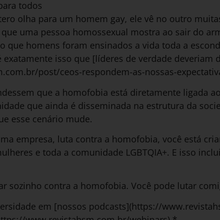
para todos
o olha para um homem gay, ele vê no outro muitas
 que uma pessoa homossexual mostra ao sair do armá
go que homens foram ensinados a vida toda a esconde
é exatamente isso que [líderes de verdade deveriam 
m.com.br/post/ceos-respondem-as-nossas-expectativ
endessem que a homofobia está diretamente ligada 
inidade que ainda é disseminada na estrutura da soci
ue esse cenário mude.
uma empresa, luta contra a homofobia, você está cr
lheres e toda a comunidade LGBTQIA+. E isso inclu
tar sozinho contra a homofobia. Você pode lutar com
versidade em [nossos podcasts](https://www.revista
ttps://www.revistahsm.com.br/webinars).*__