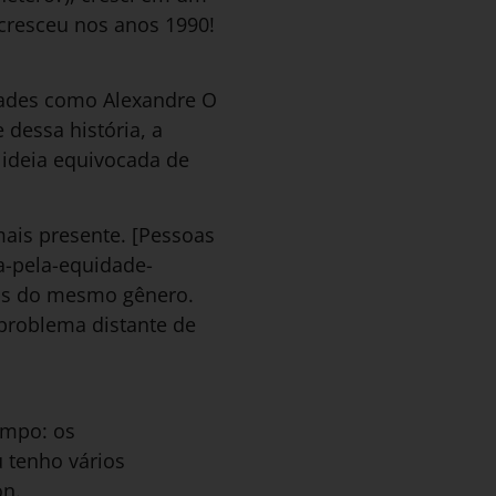
cresceu nos anos 1990!
ades como Alexandre O
 dessa história, a
ideia equivocada de
ais presente. [Pessoas
a-pela-equidade-
oas do mesmo gênero.
problema distante de
empo: os
u tenho vários
on.