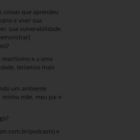
 coisas que aprendeu
rio e viver sua
r: sua vulnerabilidade.
demonstrar]
as)?
ao machismo e a uma
edade, teríamos mais
iando um ambiente
i minha mãe, meu pai e
igo?
hsm.com.br/podcasts) e