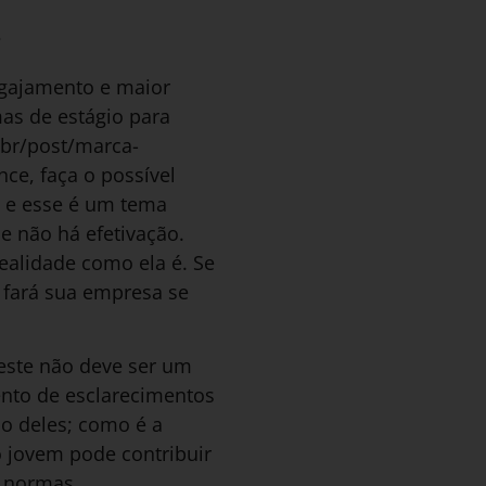
?
ngajamento e maior
mas de estágio para
.br/post/marca-
ce, faça o possível
 – e esse é um tema
de não há efetivação.
realidade como ela é. Se
 fará sua empresa se
este não deve ser um
nto de esclarecimentos
o deles; como é a
 o jovem pode contribuir
s normas.