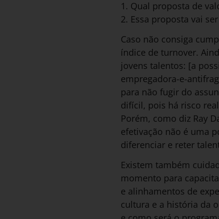
1. Qual proposta de va
2. Essa proposta vai s
Caso não consiga cump
índice de turnover. Ain
jovens talentos: [a pos
empregadora-e-antifragi
para não fugir do assunt
difícil, pois há risco 
Porém, como diz Ray Dal
efetivação não é uma p
diferenciar e reter talen
Existem também cuidado
momento para capacita
e alinhamentos de expe
cultura e a história da
e como será o programa