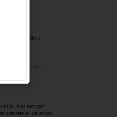
ado:
filtro na seleção e
o trabalho remoto;
róximos, mas também
s partners e lideranças