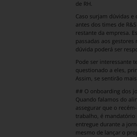
de RH.
Caso surjam dúvidas e 
antes dos times de R&
restante da empresa. E
passadas aos gestores n
dúvida poderá ser resp
Pode ser interessante t
questionado a eles, pri
Assim, se sentirão mai
## O onboarding dos j
Quando falamos do alin
assegurar que o recém-
trabalho, é mandatório 
entregue durante a jor
mesmo de lançar o pro