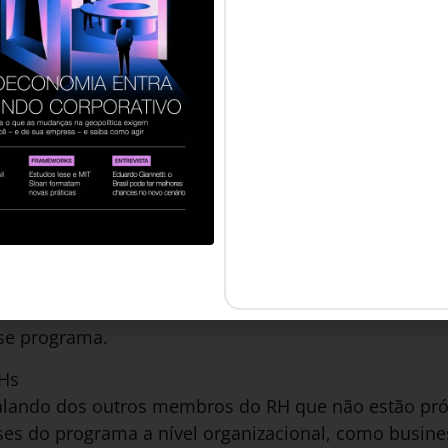
ormações essenciais para que o gestor esteja prepar
ograma;
 seletivo que trouxeram o jovem até aqui;
o candidato, a razão para a escolha e se houve algum 
envolvimento o jovem terá acesso e quando;
a empresa irá oferecer e práticas recomendadas para 
;
sse programa.
Hs
falando dos outros membros do RH que não estão p
ses do programa a nível organizacional, como busines