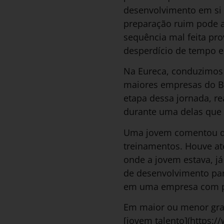
desenvolvimento em si
preparação ruim pode a
sequência mal feita pr
desperdício de tempo e
Na Eureca, conduzimos 
maiores empresas do Br
etapa dessa jornada, re
durante uma delas que e
Uma jovem comentou qu
treinamentos. Houve at
onde a jovem estava, já
de desenvolvimento par
em uma empresa com p
Em maior ou menor grau
[jovem talento](https: