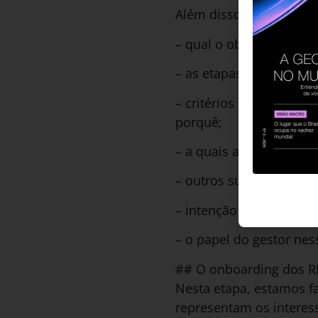
Além disso, existem inf
– qual o objetivo do pr
– as etapas do processo
– critérios de seleção d
porquê;
– a quais ações de des
– outros suportes que 
– intenção de efetivação
– o papel do gestor ne
## O onboarding dos R
Nesta etapa, estamos 
representam os interes