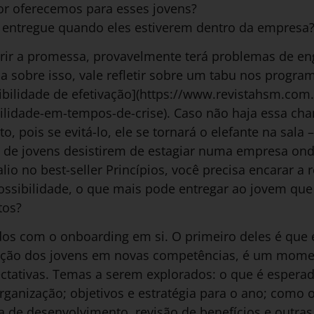
lor oferecemos para esses jovens?
er entregue quando eles estiverem dentro da empresa
rir a promessa, provavelmente terá problemas de e
da sobre isso, vale refletir sobre um tabu nos progra
sibilidade de efetivação](https://www.revistahsm.com
lidade-em-tempos-de-crise). Caso não haja essa chan
o, pois se evitá-lo, ele se tornará o elefante na sala
real de jovens desistirem de estagiar numa empresa on
io no best-seller Princípios, você precisa encarar a 
ossibilidade, o que mais pode entregar ao jovem que
tos?
s com o onboarding em si. O primeiro deles é que 
ção dos jovens em novas competências, é um mome
ctativas. Temas a serem explorados: o que é esperad
 organização; objetivos e estratégia para o ano; como
 de desenvolvimento, revisão de benefícios e outra