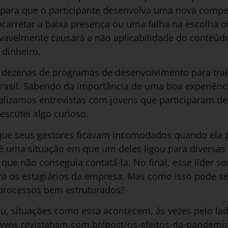
 para que o participante desenvolva uma nova comp
carretar a baixa presença ou uma falha na escolha
ovavelmente causará a não aplicabilidade do conteúd
 dinheiro.
dezenas de programas de desenvolvimento para train
asil. Sabendo da importância de uma boa experiênc
alizamos entrevistas com jovens que participaram des
scutei algo curioso.
e seus gestores ficavam incomodados quando ela p
é uma situação em que um deles ligou para diversas
 que não conseguia contatá-la. No final, esse líder 
a os estagiários da empresa. Mas como isso pode ser
rocessos bem estruturados?
, situações como essa acontecem, às vezes pelo lad
//www.revistahsm.com.br/post/os-efeitos-da-pandemia