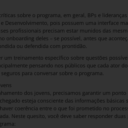
críticas sobre o programa, em geral, BPs e liderança
S e Desenvolvimento, pois possuem uma interface m
sses profissionais precisam estar munidos das mes
o onboarding deles – se possível, antes que aconteç
ondida ou defendida com prontidão.
er um treinamento específico sobre questões possívei
ncipalmente pensando nos públicos que cada ator do 
s seguros para conversar sobre o programa.
ovens
hamento dos jovens, precisamos garantir um ponto 
chegado esteja consciente das informações básicas 
haver coerência entre o que foi prometido no process
nada. Neste quesito, você deve saber responder duas
grama: