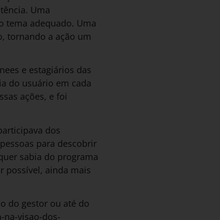
etência. Uma
 do tema adequado. Uma
o, tornando a ação um
ees e estagiários das
ia do usuário em cada
sas ações, e foi
articipava dos
 pessoas para descobrir
sequer sabia do programa
 possível, ainda mais
o do gestor ou até do
-na-visao-dos-