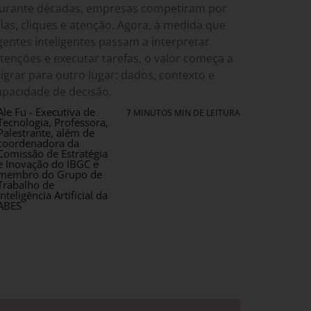
urante décadas, empresas competiram por
elas, cliques e atenção. Agora, à medida que
gentes inteligentes passam a interpretar
ntenções e executar tarefas, o valor começa a
igrar para outro lugar: dados, contexto e
apacidade de decisão.
Ale Fu - Executiva de
7 MINUTOS MIN DE LEITURA
Tecnologia, Professora,
Palestrante, além de
coordenadora da
Comissão de Estratégia
e Inovação do IBGC e
membro do Grupo de
Trabalho de
Inteligência Artificial da
ABES