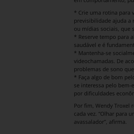
em comportamento, publ
* Crie uma rotina para 
previsibilidade ajuda a
ou mídias sociais, que 
* Reserve tempo para al
saudável e é fundament
* Mantenha-se socialm
videochamadas. De acor
problemas de sono que,
* Faça algo de bom pel
se interessa pelo bem-
por dificuldades econô
Por fim, Wendy Troxel
cada vez. “Olhar para 
avassalador”, afirma.