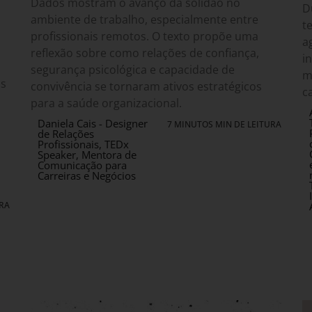
Dados mostram o avanço da solidão no
D
ambiente de trabalho, especialmente entre
t
profissionais remotos. O texto propõe uma
a
reflexão sobre como relações de confiança,
i
segurança psicológica e capacidade de
m
os
convivência se tornaram ativos estratégicos
c
para a saúde organizacional.
Daniela Cais - Designer
7 MINUTOS MIN DE LEITURA
de Relações
Profissionais, TEDx
Speaker, Mentora de
Comunicação para
Carreiras e Negócios
URA