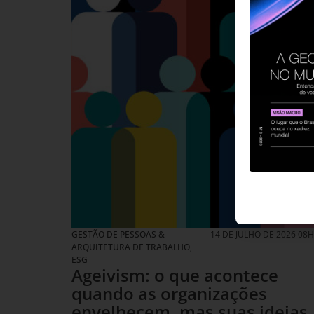
GESTÃO DE PESSOAS &
14 DE JULHO DE 2026 08
ARQUITETURA DE TRABALHO
,
ESG
Ageivism: o que acontece
quando as organizações
envelhecem, mas suas ideias