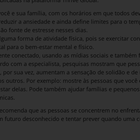
icadas na plataforma Thrive Global.
você e sua família, com os horários em que todos de
 reduzir a ansiedade e ainda define limites para o te
são fonte de estresse nesses dias.
guma forma de atividade física, pois se exercitar con
al para o bem-estar mental e físico.
ente conectado, usando as mídias sociais e também
do com a especialista, pesquisas mostram que pesso
 por sua vez, aumentam a sensação de solidão e de 
os outros. Por exemplo: mostre às pessoas que você 
estar delas. Pode também ajudar famílias e pequen
micas.
 recomenda que as pessoas se concentrem no enfren
um futuro desconhecido e tentar prever quando uma c