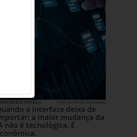
NOVAÇÃO & ESTRATÉGIA
13 DE JULHO DE 2026 08H00
uando a interface deixa de
mportar: a maior mudança da
A não é tecnológica. É
conômica.