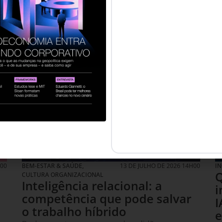
H00
BEM-ESTAR & SAÚDE
,
13 DE JULHO DE 2026 14H00
I
Q
CULTURA ORGANIZACIONAL
Inteligência relacional: a
i
competência que pode salvar
I
o trabalho híbrido
e