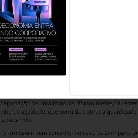
endas?
, entenda as tarefas necessárias, em ordem cronoló
minho pelo qual um vendedor deve conduzir o client
a até o momento em que assina o contrato. Estabel
 façam sentido é um desafio que exige estudo e ded
 em grandes companhias.
o processo envolve vendas que podem levar meses o
mbiciosa meta de abrir uma nova unidade por mês e
ranqueadora da rede americana de gráficas digitais, 
e negociação de uma franquia. Foram meses de teste
anho de agilidade, que permitiu dobrar a quantidade
s a cada mês.
, o produto é bem concreto: no caso da Stampare, 