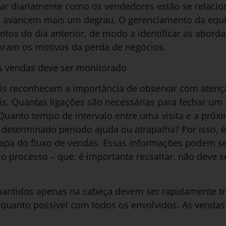
r diariamente como os vendedores estão se relacio
es avancem mais um degrau. O gerenciamento da equ
tos do dia anterior, de modo a identificar as abord
foram os motivos da perda de negócios.
 vendas deve ser monitorado
is reconhecem a importância de observar com atenç
is. Quantas ligações são necessárias para fechar um
Quanto tempo de intervalo entre uma visita e a próx
s determinado período ajuda ou atrapalha? Por isso, 
tapa do fluxo de vendas. Essas informações podem s
 o processo – que, é importante ressaltar, não deve se
antidos apenas na cabeça devem ser rapidamente tr
 quanto possível com todos os envolvidos. As venda