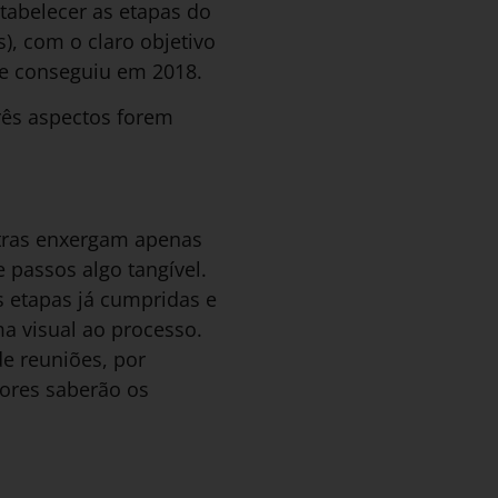
stabelecer as etapas do
s), com o claro objetivo
ue conseguiu em 2018.
rês aspectos forem
tras enxergam apenas
 passos algo tangível.
s etapas já cumpridas e
a visual ao processo.
e reuniões, por
ores saberão os