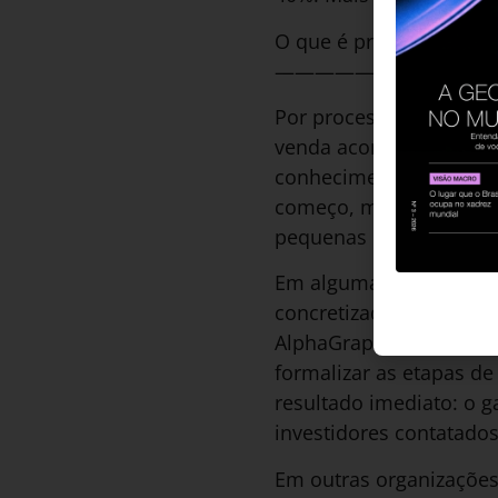
O que é processo de v
—————————
Por processo de vendas
venda aconteça. É o ca
conhecimento da empres
começo, meio e fim que
pequenas empresas ou
Em algumas empresas, 
concretizadas. Com a a
AlphaGraphics Brasil, f
formalizar as etapas d
resultado imediato: o g
investidores contatado
Em outras organizações