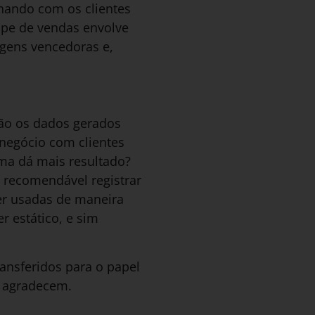
nando com os clientes
ipe de vendas envolve
agens vencedoras e,
ão os dados gerados
 negócio com clientes
ima dá mais resultado?
é recomendável registrar
er usadas de maneira
r estático, e sim
ansferidos para o papel
s agradecem.