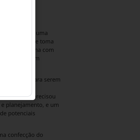
gica, para que uma
e desde que ele toma
ecer essa trilha com
icação, seja em
u até anos para serem
m 2019, a
por exemplo, precisou
s e planejamento, e um
 de potenciais
uma confecção do