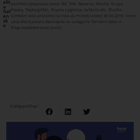
alit
portfólio empresas como 3M, TIM, Reserva, Movile, Grupo
a
Fleury, TechnipFMC, Prumo Logística, brMalls etc. Thalita
Gel
en
também está presente na lista da Forbes Under 30 de 2019, como
sk
uma dos 6 jovens destaques na categoria Terceiro Setor e
e
Empreendedorismo Social.
Compartilhar: