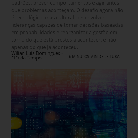
padrões, prever comportamentos e agir antes
que problemas aconteçam. O desafio agora não
é tecnológico, mas cultural: desenvolver
lideranças capazes de tomar decisões baseadas
em probabilidades e reorganizar a gestão em
torno do que está prestes a acontecer, e não
apenas do que já aconteceu.
Wilian Luis Domingues -
6 MINUTOS MIN DE LEITURA
CIO da Tempo