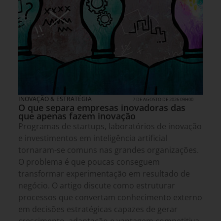
INOVAÇÃO & ESTRATÉGIA
7 DE AGOSTO DE 2026 09H00
O que separa empresas inovadoras das
que apenas fazem inovação
Programas de startups, laboratórios de inovação
e investimentos em inteligência artificial
tornaram-se comuns nas grandes organizações.
O problema é que poucas conseguem
transformar experimentação em resultado de
negócio. O artigo discute como estruturar
processos que convertam conhecimento externo
em decisões estratégicas capazes de gerar