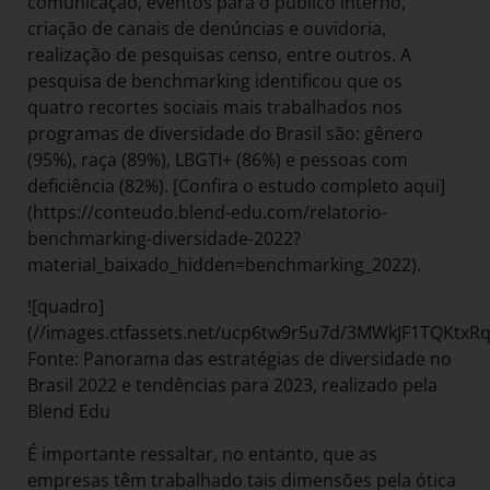
comunicação, eventos para o público interno,
criação de canais de denúncias e ouvidoria,
realização de pesquisas censo, entre outros. A
pesquisa de benchmarking identificou que os
quatro recortes sociais mais trabalhados nos
programas de diversidade do Brasil são: gênero
(95%), raça (89%), LBGTI+ (86%) e pessoas com
deficiência (82%). [Confira o estudo completo aqui]
(https://conteudo.blend-edu.com/relatorio-
benchmarking-diversidade-2022?
material_baixado_hidden=benchmarking_2022).
![quadro]
(//images.ctfassets.net/ucp6tw9r5u7d/3MWkJF1TQKtxR
Fonte: Panorama das estratégias de diversidade no
Brasil 2022 e tendências para 2023, realizado pela
Blend Edu
É importante ressaltar, no entanto, que as
empresas têm trabalhado tais dimensões pela ótica