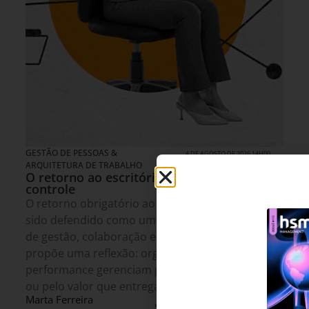
GESTÃO DE PESSOAS &
4 DE AGOSTO DE 2026 14H00
ARQUITETURA DE TRABALHO
O retorno ao escritório e a ilusão do
controle
O retorno obrigatório ao trabalho presencial tem
sido defendido como uma solução para desafios
de gestão, colaboração e produtividade. O artigo
propõe uma reflexão: organizações de alta
performance gerenciam pessoas pela presença
ou pelo valor que entregam?
Marta Ferreira
5 MINUTOS MIN DE LEITURA