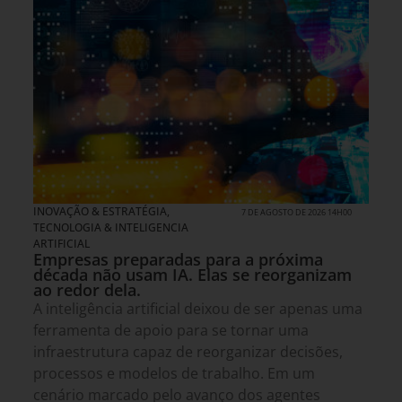
INOVAÇÃO & ESTRATÉGIA
,
7 DE AGOSTO DE 2026 14H00
TECNOLOGIA & INTELIGENCIA
ARTIFICIAL
Empresas preparadas para a próxima
década não usam IA. Elas se reorganizam
ao redor dela.
A inteligência artificial deixou de ser apenas uma
ferramenta de apoio para se tornar uma
infraestrutura capaz de reorganizar decisões,
processos e modelos de trabalho. Em um
cenário marcado pelo avanço dos agentes