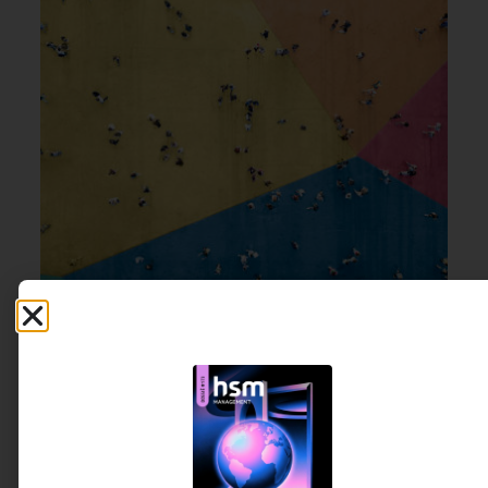
EMPREENDEDORISMO
,
CULTURA
18 DE JULHO DE 2026 14H00
ORGANIZACIONAL
,
USER
EXPERIENCE, UX
Se o evento é sobre cultura, por que a
decisão ainda é sobre logística?
À medida que os eventos se consolidam como