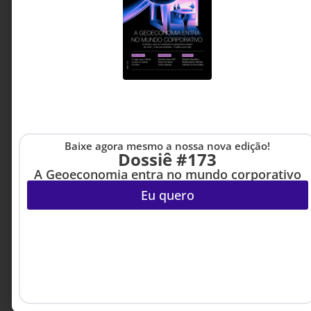
ferramentas de cultura, engajamento e
construção de relacionamentos, a escolha dos
destinos deixa de ser uma decisão operacional.
Este artigo explora como experiências, conexões
humanas e identidade local estão redefinindo o
papel dos encontros corporativos e
transformando cidades em plataformas de
desenvolvimento econômico e cultural.
Aziz Camali Constantino -
Baixe agora mesmo a nossa nova edição!
5 MINUTOS MIN DE LEITURA
Idealizador e cofundador
Dossiê #173
do Oxigênio Ilhabela
A Geoeconomia entra no mundo corporativo
Eu quero