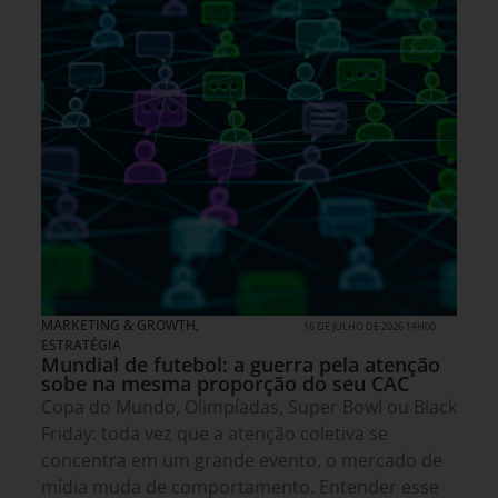
MARKETING & GROWTH
,
16 DE JULHO DE 2026 14H00
ESTRATÉGIA
Mundial de futebol: a guerra pela atenção
sobe na mesma proporção do seu CAC
Copa do Mundo, Olimpíadas, Super Bowl ou Black
Friday: toda vez que a atenção coletiva se
concentra em um grande evento, o mercado de
mídia muda de comportamento. Entender esse