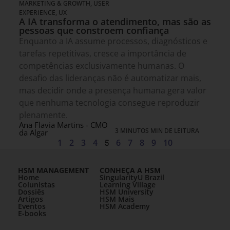
MARKETING & GROWTH
,
USER
EXPERIENCE, UX
A IA transforma o atendimento, mas são as
pessoas que constroem confiança
Enquanto a IA assume processos, diagnósticos e
tarefas repetitivas, cresce a importância de
competências exclusivamente humanas. O
desafio das lideranças não é automatizar mais,
mas decidir onde a presença humana gera valor
que nenhuma tecnologia consegue reproduzir
plenamente.
Ana Flavia Martins - CMO
3 MINUTOS MIN DE LEITURA
da Algar
1
2
3
4
5
6
7
8
9
10
HSM MANAGEMENT
CONHEÇA A HSM
Home
SingularityU Brazil
Colunistas
Learning Village
Dossiês
HSM University
Artigos
HSM Mais
Eventos
HSM Academy
E-books