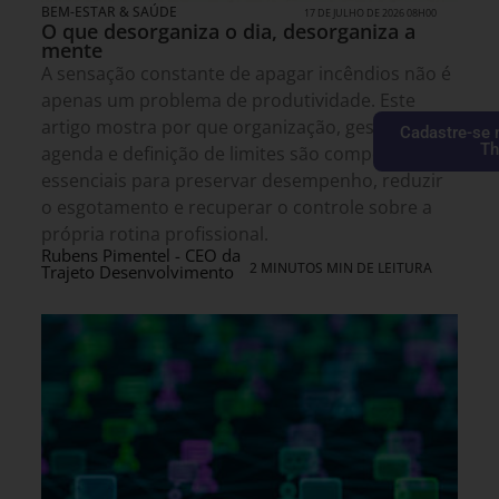
BEM-ESTAR & SAÚDE
17 DE JULHO DE 2026 08H00
O que desorganiza o dia, desorganiza a
mente
A sensação constante de apagar incêndios não é
apenas um problema de produtividade. Este
artigo mostra por que organização, gestão da
Cadastre-se 
Th
agenda e definição de limites são competências
essenciais para preservar desempenho, reduzir
o esgotamento e recuperar o controle sobre a
própria rotina profissional.
Rubens Pimentel - CEO da
2 MINUTOS MIN DE LEITURA
Trajeto Desenvolvimento