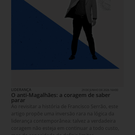
LIDERANÇA
29 DE JUNHO DE 2026 16H00
O anti-Magalhães: a coragem de saber
parar
Ao revisitar a história de Francisco Serrão, este
artigo propõe uma inversão rara na lógica da
liderança contemporânea: talvez a verdadeira
coragem não esteja em continuar a todo custo,