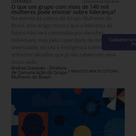
LIDERANÇA
27 DE JUNHO DE 2026 08H00
O que um grupo com mais de 140 mil
mulheres pode ensinar sobre liderança?
Na estreia da coluna do Grupo Mulheres do
Brasil, este artigo mostra que a liderança do
futuro não será construída por decisões
individuais, mas pela capacidade de mobilizar
Cadastre-se 
Th
diversidade, escuta e inteligência coletiva para
enfrentar desafios que já não cabem em uma
única visão.
Andrea Gasques - Diretora
5 MINUTOS MIN DE LEITURA
de Comunicação do Grupo
Mulheres do Brasil