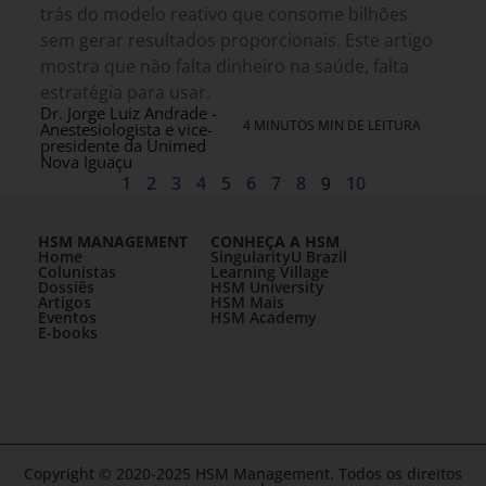
trás do modelo reativo que consome bilhões
sem gerar resultados proporcionais. Este artigo
mostra que não falta dinheiro na saúde, falta
estratégia para usar.
Dr. Jorge Luiz Andrade -
4 MINUTOS MIN DE LEITURA
Anestesiologista e vice-
presidente da Unimed
Nova Iguaçu
1
2
3
4
5
6
7
8
9
10
HSM MANAGEMENT
CONHEÇA A HSM
Home
SingularityU Brazil
Colunistas
Learning Village
Dossiês
HSM University
Artigos
HSM Mais
Eventos
HSM Academy
E-books
Copyright © 2020-2025 HSM Management. Todos os direitos