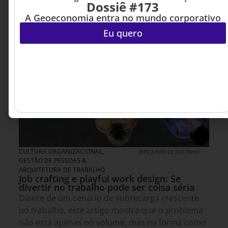
Dossiê #173
A Geoeconomia entra no mundo corporativo
Eu quero
CULTURA ORGANIZACIONAL
,
28 DE JUNHO DE 2026 08H00
GESTÃO DE PESSOAS &
ARQUITETURA DE TRABALHO
Job crafting e playful work design: Se
divertir no trabalho pode ser coisa séria
Diante de um cenário de sobrecarga crescente
no trabalho, este artigo mostra que o problema
não está apenas no volume, mas na forma como