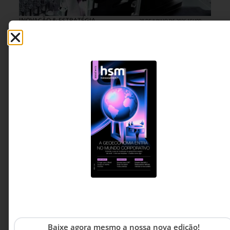
INOVAÇÃO & ESTRATÉGIA
28 DE JUNHO DE 2026 15H00
Quando o acesso vira a estratégia da
indústria farmacêutica
Com Sérgio Frangioni e a Blanver como pontos
de observação, o terceiro artigo da série sobre a
indústria farmacêutica brasileira investiga como
decisões empresariais, PDPs, IFAs e produção
local podem aproximar inovação farmacêutica da
vida concreta dos pacientes.
Rodrigo Magnago - CEO da
13 MINUTOS MIN DE LEITURA
RMagnago
Baixe agora mesmo a nossa nova edição!