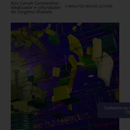
Aziz Camali Constantino -
5 MINUTOS MIN DE LEITURA
Idealizador e cofundador
do Oxigênio Ilhabela
Cadastre-se 
Th