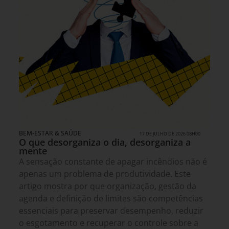
BEM-ESTAR & SAÚDE
17 DE JULHO DE 2026 08H00
O que desorganiza o dia, desorganiza a
mente
A sensação constante de apagar incêndios não é
apenas um problema de produtividade. Este
artigo mostra por que organização, gestão da
agenda e definição de limites são competências
essenciais para preservar desempenho, reduzir
o esgotamento e recuperar o controle sobre a