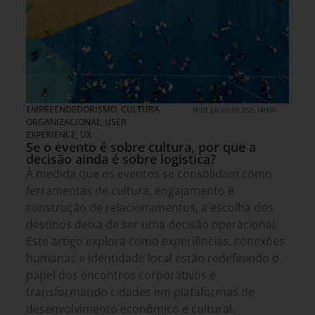
EMPREENDEDORISMO
,
CULTURA
18 DE JULHO DE 2026 14H00
ORGANIZACIONAL
,
USER
EXPERIENCE, UX
Se o evento é sobre cultura, por que a
decisão ainda é sobre logística?
À medida que os eventos se consolidam como
ferramentas de cultura, engajamento e
construção de relacionamentos, a escolha dos
destinos deixa de ser uma decisão operacional.
Este artigo explora como experiências, conexões
humanas e identidade local estão redefinindo o
papel dos encontros corporativos e
transformando cidades em plataformas de
desenvolvimento econômico e cultural.