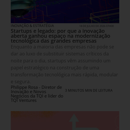
INOVAÇÃO & ESTRATÉGIA
18 DE JULHO DE 2026 07H00
Startups e legado: por que a inovação
aberta ganhou espaço na modernização
tecnológica das grandes empresas
Enquanto a maioria das empresas não pode se
dar ao luxo de substituir sistemas críticos da
noite para o dia, startups vêm assumindo um
papel estratégico na construção de uma
transformação tecnológica mais rápida, modular
e segura.
Philippe Rosa - Diretor de
3 MINUTOS MIN DE LEITURA
Inovação e Novos
Negócios da TQI e líder do
TQI Ventures