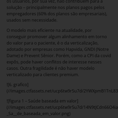
os usuários, por sua vez, não contribuem para a
solução – principalmente nos planos pagos pelos
empregadores (60% dos planos são empresariais),
usados sem necessidade.
O modelo mais eficiente na atualidade, por
conseguir promover algum alinhamento em torno
do valor para o paciente, é o da verticalização,
adotado por empresas como Hapvida, GNDI (Notre
Dame) e Prevent Sênior. Porém, como a CPI da covid
expôs, pode haver conflitos de interesse nesses
casos. Outra fragilidade é não haver modelo
verticalizado para clientes premium.
![6. grafico]
(//images.ctfassets.net/ucp6tw9r5u7d/2YWXpmB1TnL83
![figura 1 – Saúde baseada em valor]
(//images.ctfassets.net/ucp6tw9r5u7d/14N9tJCdn66O4i
_Sa__de_baseada_em_valor.png)