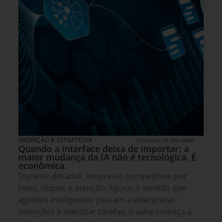
INOVAÇÃO & ESTRATÉGIA
13 DE JULHO DE 2026 08H00
Quando a interface deixa de importar: a
maior mudança da IA não é tecnológica. É
econômica.
Durante décadas, empresas competiram por
telas, cliques e atenção. Agora, à medida que
agentes inteligentes passam a interpretar
intenções e executar tarefas, o valor começa a