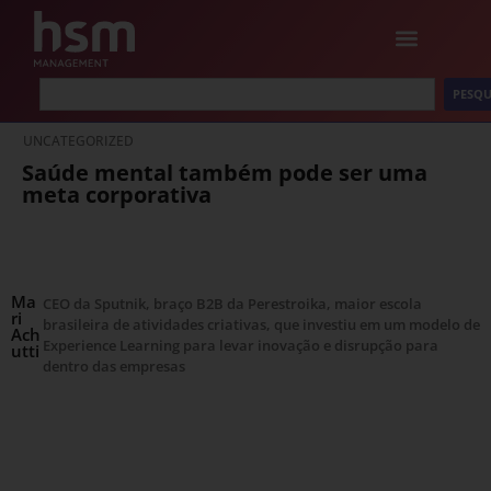
PESQU
UNCATEGORIZED
Saúde mental também pode ser uma
meta corporativa
Ma
CEO da Sputnik, braço B2B da Perestroika, maior escola
ri
brasileira de atividades criativas, que investiu em um modelo de
Ach
Experience Learning para levar inovação e disrupção para
utti
dentro das empresas