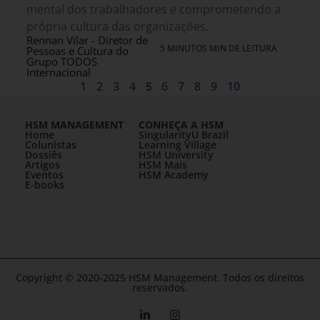
mental dos trabalhadores e comprometendo a
própria cultura das organizações.
Rennan Vilar - Diretor de
5 MINUTOS MIN DE LEITURA
Pessoas e Cultura do
Grupo TODOS
Internacional
1
2
3
4
5
6
7
8
9
10
HSM MANAGEMENT
CONHEÇA A HSM
Home
SingularityU Brazil
Colunistas
Learning Village
Dossiês
HSM University
Artigos
HSM Mais
Eventos
HSM Academy
E-books
Copyright © 2020-2025 HSM Management. Todos os direitos
reservados.