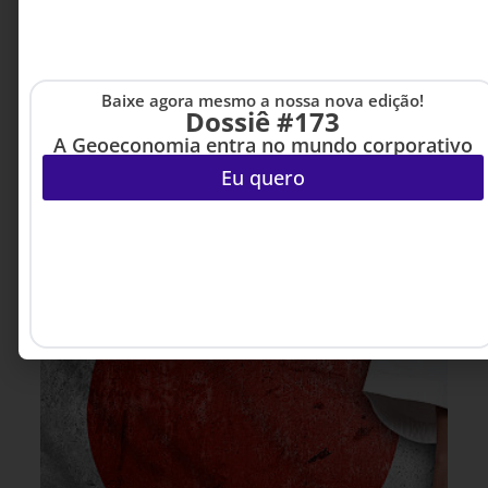
desafio das lideranças não é automatizar mais,
mas decidir onde a presença humana gera valor
que nenhuma tecnologia consegue reproduzir
plenamente.
Baixe agora mesmo a nossa nova edição!
Ana Flavia Martins - CMO
Dossiê #173
3 MINUTOS MIN DE LEITURA
da Algar
A Geoeconomia entra no mundo corporativo
Eu quero