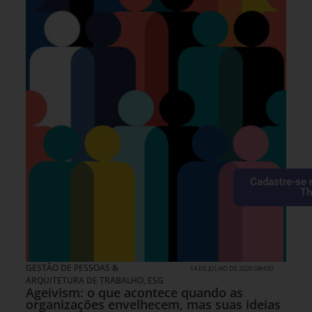
Cadastre-se 
Th
GESTÃO DE PESSOAS &
14 DE JULHO DE 2026 08H00
ARQUITETURA DE TRABALHO
,
ESG
Ageivism: o que acontece quando as
organizações envelhecem, mas suas ideias