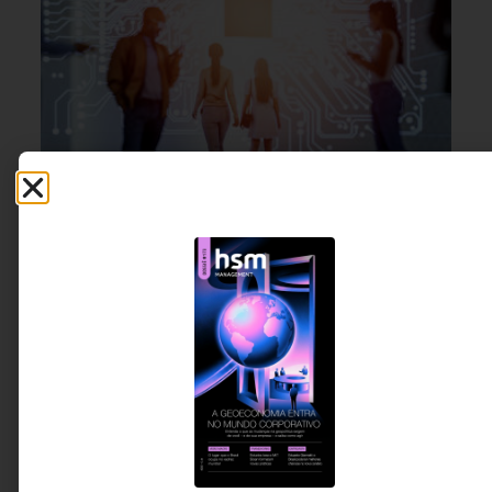
INOVAÇÃO & ESTRATÉGIA
,
15 DE JULHO DE 2026 08H00
MARKETING & GROWTH
,
USER
EXPERIENCE, UX
A IA transforma o atendimento, mas são as
pessoas que constroem confiança
Enquanto a IA assume processos, diagnósticos e
tarefas repetitivas, cresce a importância de
competências exclusivamente humanas. O