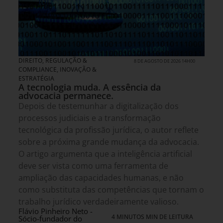
DIREITO, REGULAÇÃO &
8 DE AGOSTO DE 2026 14H00
COMPLIANCE
,
INOVAÇÃO &
ESTRATÉGIA
A tecnologia muda. A essência da
advocacia permanece.
Depois de testemunhar a digitalização dos
processos judiciais e a transformação
tecnológica da profissão jurídica, o autor reflete
sobre a próxima grande mudança da advocacia.
O artigo argumenta que a inteligência artificial
deve ser vista como uma ferramenta de
ampliação das capacidades humanas, e não
como substituta das competências que tornam o
trabalho jurídico verdadeiramente valioso.
Flávio Pinheiro Neto -
4 MINUTOS MIN DE LEITURA
Sócio-fundador do