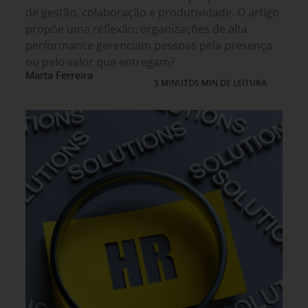
de gestão, colaboração e produtividade. O artigo
propõe uma reflexão: organizações de alta
performance gerenciam pessoas pela presença
ou pelo valor que entregam?
Marta Ferreira
5 MINUTOS MIN DE LEITURA