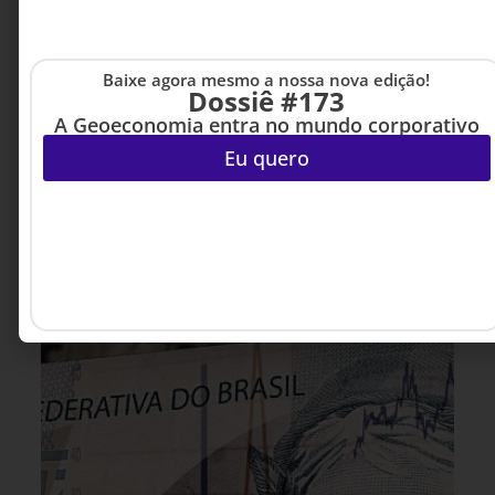
O problema é que poucas conseguem
transformar experimentação em resultado de
negócio. O artigo discute como estruturar
Baixe agora mesmo a nossa nova edição!
processos que convertam conhecimento externo
Dossiê #173
em decisões estratégicas capazes de gerar
A Geoeconomia entra no mundo corporativo
crescimento, adaptação e vantagem competitiva.
Eu quero
Roberta Barros - Gerente
7 MINUTOS MIN DE LEITURA
de Strategy, Innovation &
Ventures na Deloitte.