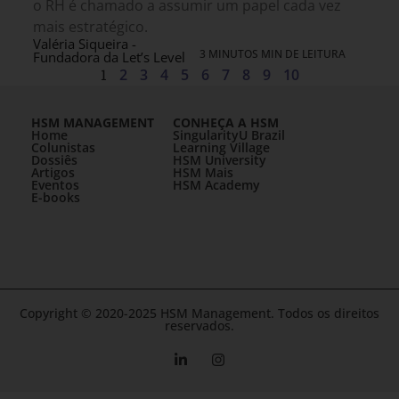
o RH é chamado a assumir um papel cada vez
mais estratégico.
Valéria Siqueira -
3 MINUTOS MIN DE LEITURA
Fundadora da Let’s Level
1
2
3
4
5
6
7
8
9
10
HSM MANAGEMENT
CONHEÇA A HSM
Home
SingularityU Brazil
Colunistas
Learning Village
Dossiês
HSM University
Artigos
HSM Mais
Eventos
HSM Academy
E-books
Copyright © 2020-2025 HSM Management. Todos os direitos
reservados.