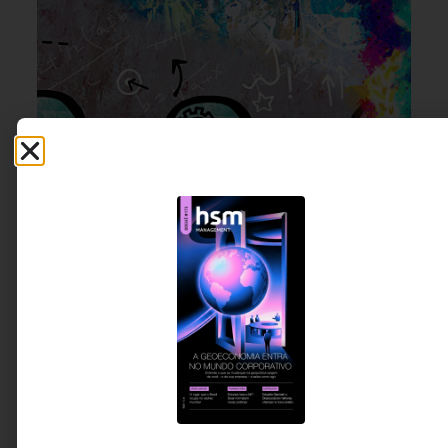
INOVAÇÃO & ESTRATÉGIA
7 DE AGOSTO DE 2026 09H00
O que separa empresas inovadoras das
que apenas fazem inovação
Programas de startups, laboratórios de inovação
e investimentos em inteligência artificial
tornaram-se comuns nas grandes organizações.