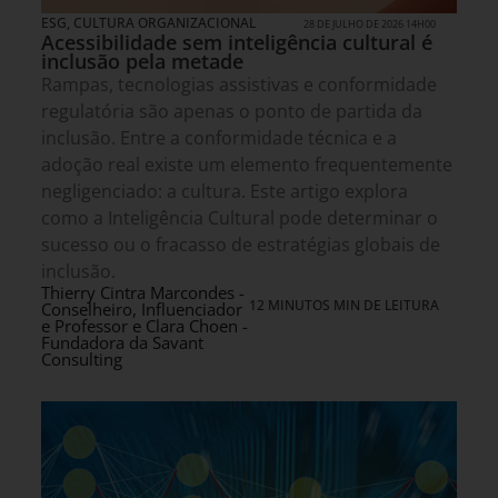
ESG
,
CULTURA ORGANIZACIONAL
28 DE JULHO DE 2026 14H00
Acessibilidade sem inteligência cultural é
inclusão pela metade
Rampas, tecnologias assistivas e conformidade
regulatória são apenas o ponto de partida da
inclusão. Entre a conformidade técnica e a
adoção real existe um elemento frequentemente
negligenciado: a cultura. Este artigo explora
como a Inteligência Cultural pode determinar o
sucesso ou o fracasso de estratégias globais de
inclusão.
Thierry Cintra Marcondes -
12 MINUTOS MIN DE LEITURA
Conselheiro, Influenciador
e Professor e Clara Choen -
Fundadora da Savant
Consulting