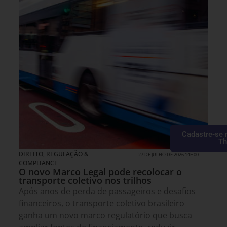
Cadastre-se 
Th
DIREITO, REGULAÇÃO &
27 DE JULHO DE 2026 14H00
COMPLIANCE
O novo Marco Legal pode recolocar o
transporte coletivo nos trilhos
Após anos de perda de passageiros e desafios
financeiros, o transporte coletivo brasileiro
ganha um novo marco regulatório que busca