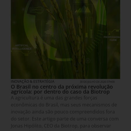
INOVAÇÃO & ESTRATÉGIA
30 DE JULHO DE 2026 07H00
O Brasil no centro da próxima revolução
agrícola: por dentro do caso da Biotrop
A agricultura é uma das grandes forças
econômicas do Brasil, mas seus mecanismos de
inovação ainda são pouco compreendidos fora
do setor. Este artigo parte de uma conversa com
Jonas Hipólito, CEO da Biotrop, para observar