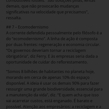
combustíveis fósseis. “São soluções pífias, lentas
demais, que não provocarão mudanças
significativas na velocidade que precisamos”,
ressalta.
## 7 – Ecomodernismo
A corrente defendida pessoalmente pelo filósofo é a
do “ecomodernismo”. A linha de ação é composta
por duas frentes: regeneração e economia circular.
“Os governos deveriam tornar a reciclagem
obrigatória”, diz Ferry. E às empresas seria dada a
oportunidade de cuidar do reflorestamento.
“Somos 8 bilhões de habitantes no planeta hoje,
morando em cerca de apenas 10% do espaço
disponível. A ideia é usar os demais 90% para fazer
ressurgir uma grande biodiversidade, essencial para
a manutenção da vida”, diz. “E quem acha que isso
vai acarretar custos, está enganado. É barato e
possível. Atenção aos empresários: a reciclagem e a