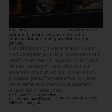
LIDERANÇA
26 DE JULHO DE 2026 13H00
Administrar um restaurante e uma
multinacional é mais parecido do que
parece
Após décadas em grandes empresas, o autor
trocou a segurança da carreira corporativa pelo
desafio de empreender na gastronomia. Nesta
reflexão, mostra por que os princípios que
sustentam uma multinacional - planejamento,
processos, gestão financeira e foco no cliente -
são exatamente os mesmos que garantem o
sucesso de um restaurante.
Caio Fontenelle - Fundador
4 MINUTOS MIN DE LEITURA
dos restaurantes Figueira,
Oliv e Pepper Jack