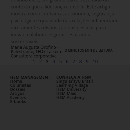
contexto que a liderança constrói. Este artigo
mostra como confiança, autonomia, segurança
psicológica e qualidade das relações influenciam
diretamente a disposição das pessoas para
inovar, colaborar e gerar resultados
sustentáveis.
Maria Augusta Orofino -
3 MINUTOS MIN DE LEITURA
Palestrante, TEDx Talker e
Consultora corporativa
1
2
3
4
5
6
7
8
9
10
HSM MANAGEMENT
CONHEÇA A HSM
Home
SingularityU Brazil
Colunistas
Learning Village
Dossiês
HSM University
Artigos
HSM Mais
Eventos
HSM Academy
E-books