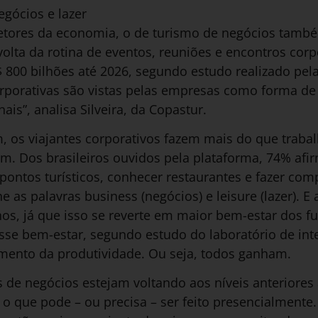
egócios e lazer
etores da economia, o de turismo de negócios tamb
lta da rotina de eventos, reuniões e encontros corpo
800 bilhões até 2026, segundo estudo realizado pela
orporativas são vistas pelas empresas como forma de 
ais”, analisa Silveira, da Copastur.
 os viajantes corporativos fazem mais do que trabal
. Dos brasileiros ouvidos pela plataforma, 74% af
r pontos turísticos, conhecer restaurantes e fazer com
ne as palavras business (negócios) e leisure (lazer). 
os, já que isso se reverte em maior bem-estar dos f
sse bem-estar, segundo estudo do laboratório de int
umento da produtividade. Ou seja, todos ganham.
s de negócios estejam voltando aos níveis anteriores
e o que pode – ou precisa – ser feito presencialmente