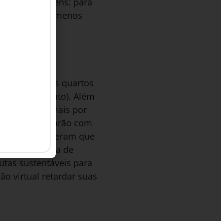
ncias de viagens: para
m hospedagens menos
 da jornada de
 32 anos, três quartos
gir por instinto). Além
stos a pagar mais por
o eles que arcarão com
tecnologia, esperam que
ma experiência de
utas sustentáveis para
o virtual retardar suas