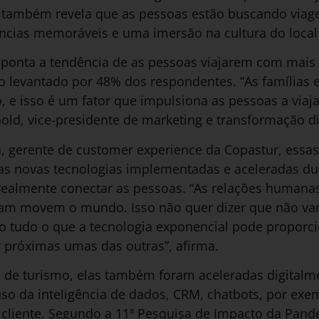
a também revela que as pessoas estão buscando viag
ências memoráveis e uma imersão na cultura do local
ponta a tendência de as pessoas viajarem com mais f
to levantado por 48% dos respondentes. “As famílias 
e isso é um fator que impulsiona as pessoas a viajar
old, vice-presidente de marketing e transformação d
ra, gerente de customer experience da Copastur, ess
as novas tecnologias implementadas e aceleradas d
 realmente conectar as pessoas. “As relações humana
ram movem o mundo. Isso não quer dizer que não va
o tudo o que a tecnologia exponencial pode proporci
 próximas umas das outras”, afirma.
 de turismo, elas também foram aceleradas digital
so da inteligência de dados, CRM, chatbots, por exe
o cliente. Segundo a 11ª Pesquisa de Impacto da Pan