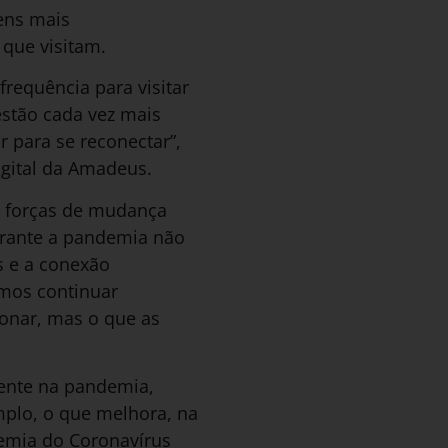
ens mais
 que visitam.
requência para visitar
estão cada vez mais
 para se reconectar”,
igital da Amadeus.
as forças de mudança
urante a pandemia não
s e a conexão
mos continuar
onar, mas o que as
mente na pandemia,
mplo, o que melhora, na
demia do Coronavírus