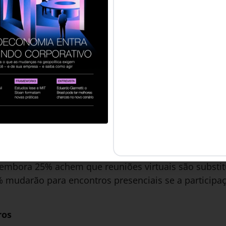
r da monotonia. É a tribo menos propensa a usar agê
 fixos tiram a emoção. Eles buscam experiências e
rtos a tecnologias que os ajudem a acelerar aspectos
s, como a IA.
ers
s de negócios de hoje. Deste grupo, 48% têm menos de
 negócios e 81% gostam de ter um plano (em vez de a
a sustentabilidade dita suas decisões e estão dispo
 – vale ressaltar que, na maioria das vezes, não sã
 a maioria desta tribo viaja a trabalho. Em relação à 
 aumentada os auxilie nos aeroportos como parte de u
 embora 25% achem que reuniões virtuais são substit
 mudarão para encontros presenciais se a participaçã
ros