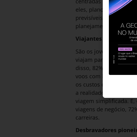
centradas em se liberta
eles, planos de viagem
previsíveis e estão abe
planejamento de roteiro
Viajantes tech-fluenc
São os jovens viajante
viajam para reuniões de
disso, 82% afirmam que 
voos com biocombustível
os custos disso, já que
a realidade virtual ou
viagem simplificada. E,
viagens de negócio, 72%
carreiras.
Desbravadores pionei