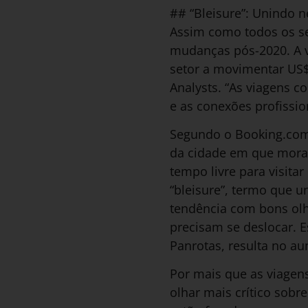
## “Bleisure”: Unindo n
Assim como todos os s
mudanças pós-2020. A vo
setor a movimentar US$ 
Analysts. “As viagens c
e as conexões profission
Segundo o Booking.com,
da cidade em que moram
tempo livre para visita
“bleisure”, termo que u
tendência com bons olh
precisam se deslocar. E
Panrotas, resulta no a
Por mais que as viagen
olhar mais crítico sobr