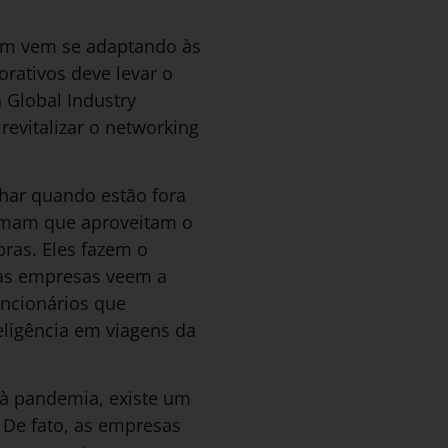
ém vem se adaptando às
rativos deve levar o
 Global Industry
revitalizar o networking
har quando estão fora
irmam que aproveitam o
pras. Eles fazem o
E as empresas veem a
uncionários que
eligência em viagens da
 à pandemia, existe um
. De fato, as empresas