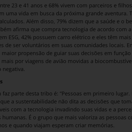
ntre 23 e 41 anos e 68% vivem com parceiros e filho
m uma vida em busca da próxima grande aventura. T
calculados. Além disso, 79% dizem que a saúde e o b
ambém afirma que compra tecnologia de acordo com a
em ESG, 42% possuem carro elétrico e eles têm mais
ntes de ser voluntários em suas comunidades locais.
 maior propensão de guiar suas decisões em função 
r mais por viagens de avião movidas a biocombustív
 negativa.
s
az parte desta tribo é: “Pessoas em primeiro lugar.
que a sustentabilidade não dita as decisões que tom
veis com a tecnologia invadindo suas vidas e a per
s humanas. É o grupo que mais valoriza as pessoas
nos e quando viajam esperam criar memórias.