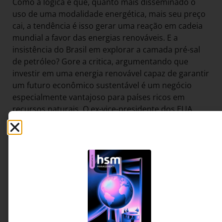
Como a lógica é que, quanto mais disseminado o
uso de uma modalidade energética, mais seu preço
cai, a tendência é isso gerar uma reação em cadeia
mundial a favor das energias renováveis. E a
insistência do Brasil em explorar a camada pré-sal
de petróleo? Gore a critica, argumentando que
investir em uma energia renovável capaz de garantir
um futuro econômico sustentável é um negócio
especialmente vantajoso para países ricos em
recursos naturais. O ex-vice-presidente dos EUA
mostra-se confiante no aumento gradual do
número de empresas conscientes da mudança que
deve ser feita.
A prova, segundo ele, é que mais de 750
companhias norte-americanas assinaram um
documento que reivindica que os legisladores
estaduais e federais comecem a considerar
questões associadas ao clima. Outro motivo de