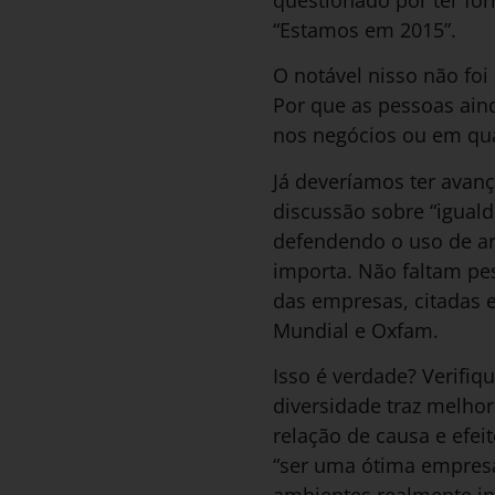
questionado por ter fo
“Estamos em 2015”.
O notável nisso não foi 
Por que as pessoas ain
nos negócios ou em qu
Já deveríamos ter avan
discussão sobre “igual
defendendo o uso de ar
importa. Não faltam p
das empresas, citadas 
Mundial e Oxfam.
Isso é verdade? Verifiq
diversidade traz melh
relação de causa e efei
“ser uma ótima empresa