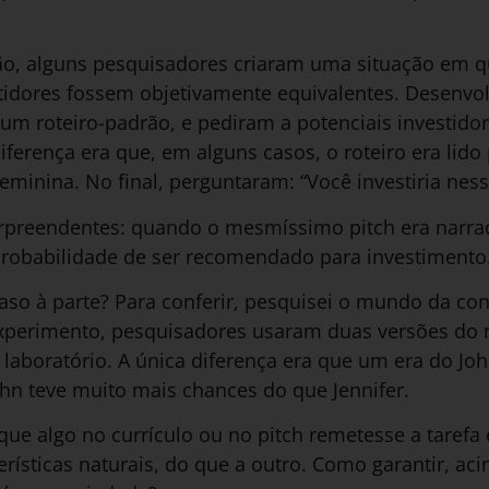
, alguns pesquisadores criaram uma situação em qu
tidores fossem objetivamente equivalentes. Desenvo
um roteiro-padrão, e pediram a potenciais investido
iferença era que, em alguns casos, o roteiro era lid
eminina. No final, perguntaram: “Você investiria ness
rpreendentes: quando o mesmíssimo pitch era narra
probabilidade de ser recomendado para investimento
caso à parte? Para conferir, pesquisei o mundo da co
xperimento, pesquisadores usaram duas versões do 
laboratório. A única diferença era que um era do John
John teve muito mais chances do que Jennifer.
que algo no currículo ou no pitch remetesse a taref
erísticas naturais, do que a outro. Como garantir, ac