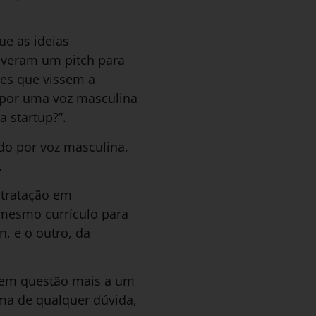
e as ideias
lveram um pitch para
res que vissem a
o por uma voz masculina
a startup?”.
do por voz masculina,
.
ntratação em
mesmo currículo para
, e o outro, da
a em questão mais a um
ima de qualquer dúvida,