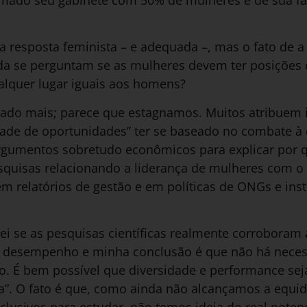
rmado seu gabinete com 50% de mulheres e de sua f
a resposta feminista – e adequada –, mas o fato de a 
da se perguntam se as mulheres devem ter posições de
alquer lugar iguais aos homens?
çado mais; parece que estagnamos. Muitos atribuem i
dade de oportunidades” ter se baseado no combate à 
gumentos sobretudo econômicos para explicar por q
esquisas relacionando a liderança de mulheres com
em relatórios de gestão e em políticas de ONGs e in
uei se as pesquisas científicas realmente corroboram 
or desempenho e minha conclusão é que não há nece
to. É bem possível que diversidade e performance se
”. O fato é que, como ainda não alcançamos a equid