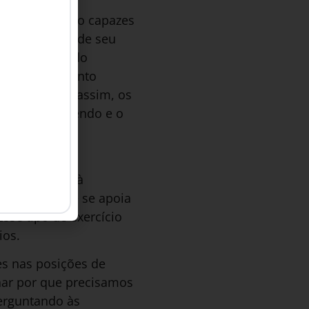
sabemos se são capazes
oa avaliação de seu
sugere o método
 descongelamento
existentes e, assim, os
ação está fazendo e o
obtidos e os
s em relação à
individuais e se apoia
se tipo de exercício
ios.
es nas posições de
nar por que precisamos
perguntando às