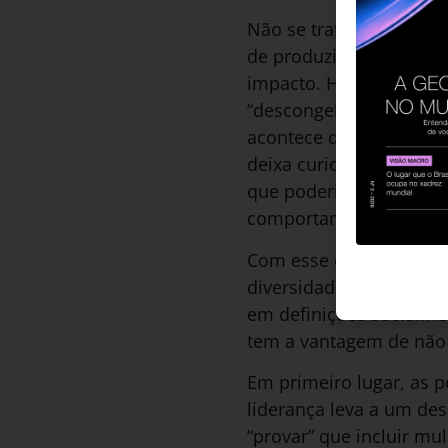
Não se trata dos usuai
de produzir os resulta
impacto. Há várias técn
“descongelar, mudar, r
acontece quando você co
deixa curiosos quanto à
que poderia mudar. Por
comportamentos aprend
Com esse esforço de d
diversidade na organiz
em definições socialme
tem a vantagem de não 
Em primeiro lugar, as 
liderança leva a um de
“provar” que incluir m