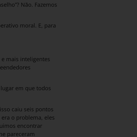
nselho”? Não. Fazemos
rativo moral. E, para
e mais inteligentes
reendedores
 lugar em que todos
isso caiu seis pontos
 era o problema, eles
guimos encontrar
 me pareceram