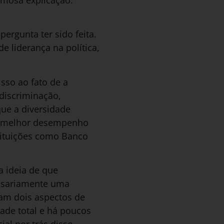
amosa explicação:
pergunta ter sido feita.
 liderança na política,
sso ao fato de a
discriminação,
ue a diversidade
 o melhor desempenho
stituições como Banco
a ideia de que
ssariamente uma
jam dois aspectos de
ade total e há poucos