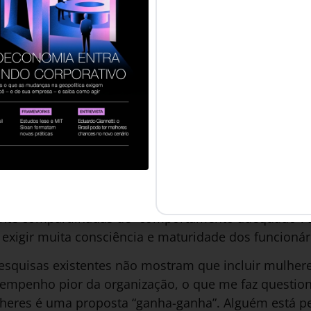
s programas de treinamento – segundo Bohnet, não 
dos desejados, porque normalmente não é feita uma b
icas para reverter preconceitos na organização. Ela 
econgelar”, criado por seu colega Max Bazerman. “O
nvida os colaboradores a questionar as estratégias 
s alternativas. Depois, eles discutem o que a organiz
 fim, pensam em maneiras de recongelar os insights 
idos”, como explica Bohnet.
esign, o caminho para a mudança de comportamento
ação deixa de depender de uma mudança nas crenças 
nte compartilhadas de “comportamento adequado”. Es
exigir muita consciência e maturidade dos funcionár
pesquisas existentes não mostram que incluir mulher
sempenho pior da organização, o que me faz questio
ulheres é uma proposta “ganha-ganha”. Alguém está 