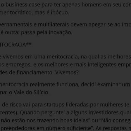
 o business case para ter apenas homens em seu co
meritocrático, mas é inócuo.
rnamentais e multilaterais devem apegar-se ao impe
é outra: passa pela inovação.
ITOCRACIA**
 vivemos em uma meritocracia, na qual as melhores 
s empregos, e os melhores e mais inteligentes emp
es de financiamento. Vivemos?
eritocracia realmente funciona, decidi examinar um
a: o Vale do Silício.
 de risco vai para startups lideradas por mulheres (e 
entes). Quando perguntei a alguns investidores qual
 não estão nos trazendo boas ideias” ou “Não conse
preendedoras em número suficiente”. As respostas