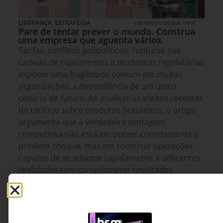
LIDERANÇA
,
ESTRATÉGIA
6 DE AGOSTO DE 2026 17H00
Pare de tentar prever o mundo. Construa
uma empresa que aguenta vários.
Tarifas, conflitos geopolíticos, rupturas nas
cadeias de suprimentos e mudanças regulatórias
expõem uma fragilidade comum em muitas
organizações: a dependência de um único
cenário de futuro. Ao analisar os efeitos recentes
do tarifaço sobre produtos brasileiros, o artigo
argumenta que a verdadeira vantagem
competitiva não está em prever corretamente o
próximo choque, mas em construir operações
capazes de se adaptar rapidamente a diferentes
realidades sem comprometer resultados.
Átila Persici Filho - CINO,
12 MINUTOS MIN DE LEITURA
professor de MBA e Pós-
Tech na FIAP e Conselheiro
de Inovação.