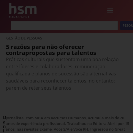
PESQU
GESTÃO DE PESSOAS
5 razões para não oferecer
contrapropostas para talentos
Práticas culturais que sustentam uma boa relação
entre líderes e colaboradores, remuneração
qualificada e planos de sucessão são alternativas
saudáveis para reconhecer talentos; no entanto:
parem de reter seus talentos
D
Jornalista, com MBA em Recursos Humanos, acumula mais de 20
a
anos de experiência profissional. Trabalhou na Editora Abril por 15
n
anos, nas revistas Exame, Você S/A e Você RH. Ingressou no Great
i