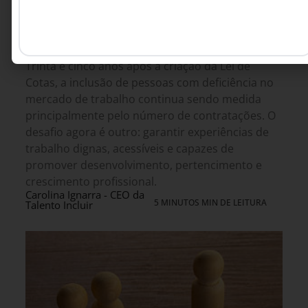
ESG
,
GESTÃO DE PESSOAS &
6 DE AGOSTO DE 2026 08H00
ARQUITETURA DE TRABALHO
O que estamos fazendo para garantir
trabalho digno às pessoas com deficiência
e avançar nos ODSs da agenda 2030?
Trinta e cinco anos após a criação da Lei de
Cotas, a inclusão de pessoas com deficiência no
mercado de trabalho continua sendo medida
principalmente pelo número de contratações. O
desafio agora é outro: garantir experiências de
trabalho dignas, acessíveis e capazes de
promover desenvolvimento, pertencimento e
crescimento profissional.
Carolina Ignarra - CEO da
5 MINUTOS MIN DE LEITURA
Talento Incluir