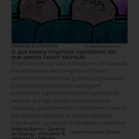
INOVAÇÃO & ESTRATÉGIA
7 DE AGOSTO DE 2026 09H00
O que separa empresas inovadoras das
que apenas fazem inovação
Programas de startups, laboratórios de inovação
e investimentos em inteligência artificial
tornaram-se comuns nas grandes organizações.
O problema é que poucas conseguem
transformar experimentação em resultado de
negócio. O artigo discute como estruturar
processos que convertam conhecimento externo
em decisões estratégicas capazes de gerar
crescimento, adaptação e vantagem competitiva.
Roberta Barros - Gerente
7 MINUTOS MIN DE LEITURA
de Strategy, Innovation &
Ventures na Deloitte.