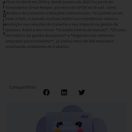
e
Place to Work em 2016 e, desde Janeiro de 2023 faz parte do
l
Ecossistema Great People, parceiro do GPTW no Brasil, como
a
diretora de Conteúdo e Relações Institucionais. Faz palestras em
D
todo o País, traçando análises históricas e tendências sobre a
i
n
evolução nas relações de trabalho e seu impacto na gestão de
i
pessoas. Autora dos livros: *Grandes líderes de lessoas*, *25 anos
z
de história da gestão de pessoas* e *Negócios nas melhores
empresas para trabalhar*, já visitou mais de 200 empresas
analisando ambientes de trabalho.
Compartilhar: