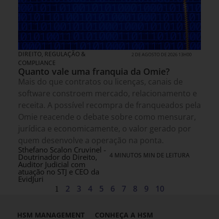
DIREITO, REGULAÇÃO &
2 DE AGOSTO DE 2026 13H00
COMPLIANCE
Quanto vale uma franquia da Omie?
Mais do que contratos ou licenças, canais de
software constroem mercado, relacionamento e
receita. A possível recompra de franqueados pela
Omie reacende o debate sobre como mensurar,
jurídica e economicamente, o valor gerado por
quem desenvolve a operação na ponta.
Sthefano Scalon Cruvinel -
4 MINUTOS MIN DE LEITURA
Doutrinador do Direito,
Auditor Judicial com
atuação no STJ e CEO da
EvidJuri
1
2
3
4
5
6
7
8
9
10
HSM MANAGEMENT
CONHEÇA A HSM