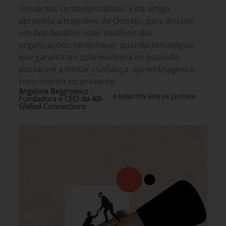
conversas contemporâneas. Este artigo
aproveita a trajetória de Odisseu para discutir
um dos desafios mais invisíveis das
organizações: reconhecer quando estratégias
que garantiram sobrevivência no passado
passaram a limitar confiança, aprendizagem e
crescimento no presente.
Angelina Bejgrowicz -
6 MINUTOS MIN DE LEITURA
Fundadora e CEO da AB-
Global Connections