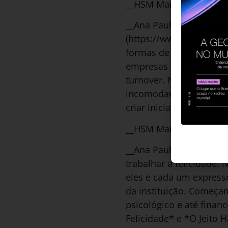
__HSM Management: O qu
__Ana Paula Tarcia:__ Ac
(https://www.revistahs
formas de equilíbrio en
empresas não sejam com
turnover. Nós ouvimos 
incomodavam no dia a d
criar iniciativas para t
__HSM Management: Qua
__Ana Paula Tarcia:__ N
trabalhar a felicidade.
eles e cada um expresso
da instituição. Começa
psicológico e até finan
Felicidade* e *O Jeito 