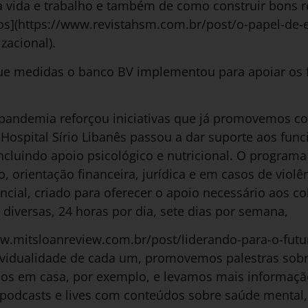
a vida e trabalho e também de como construir bons 
os](https://www.revistahsm.com.br/post/o-papel-de-
zacional).
 medidas o banco BV implementou para apoiar os 
A pandemia reforçou iniciativas que já promovemos c
Hospital Sírio Libanês passou a dar suporte aos fun
ncluindo apoio psicológico e nutricional. O programa
, orientação financeira, jurídica e em casos de viol
encial, criado para oferecer o apoio necessário aos c
 diversas, 24 horas por dia, sete dias por semana,
ww.mitsloanreview.com.br/post/liderando-para-o-futur
dividualidade de cada um, promovemos palestras sobr
os em casa, por exemplo, e levamos mais informação
 podcasts e lives com conteúdos sobre saúde mental,