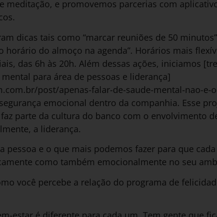
e meditação, e promovemos parcerias com aplicativ
cos.
ram dicas tais como “marcar reuniões de 50 minutos”
o horário do almoço na agenda”. Horários mais flexí
ais, das 6h às 20h. Além dessas ações, iniciamos [t
 mental para área de pessoas e liderança]
m.com.br/post/apenas-falar-de-saude-mental-nao-e-o-
segurança emocional dentro da companhia. Esse pro
 faz parte da cultura do banco com o envolvimento d
lmente, a liderança.
 pessoa e o que mais podemos fazer para que cada 
sicamente como também emocionalmente no seu ambi
o você percebe a relação do programa de felicida
em-estar é diferente para cada um. Tem gente que fi