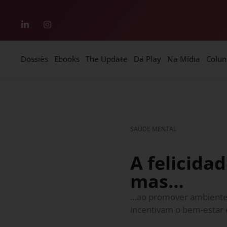
Dossiês
Ebooks
The Update
Dá Play
Na Mídia
Colun
SAÚDE MENTAL
A felicida
mas…
…ao promover ambientes
incentivam o bem-estar 