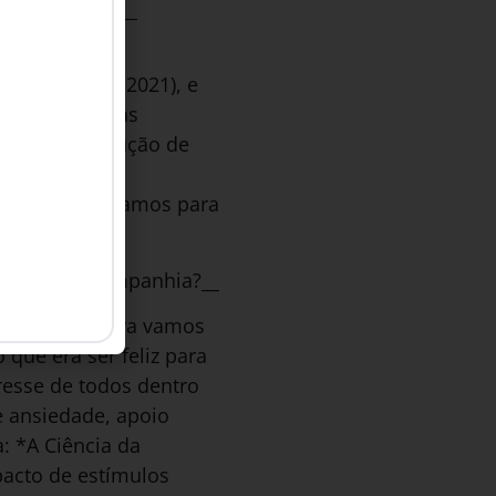
corporativa?__
enfrentar-em-2021), e
 faz com que as
tos e na redução de
emas que os
o, nos mobilizamos para
ograma na companhia?__
 dissesse: agora vamos
que era ser feliz para
resse de todos dentro
e ansiedade, apoio
: *A Ciência da
mpacto de estímulos