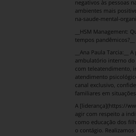
negativos às pessoas n
ambientes mais positiv
na-saude-mental-organi
__HSM Management: Que
tempos pandêmicos?__
__Ana Paula Tarcia:__ 
ambulatório interno do 
com teleatendimento, i
atendimento psicológico
canal exclusivo, confid
familiares em situações
A [liderança](https://w
agir com respeito a in
como educação dos filh
o contágio. Realizamos