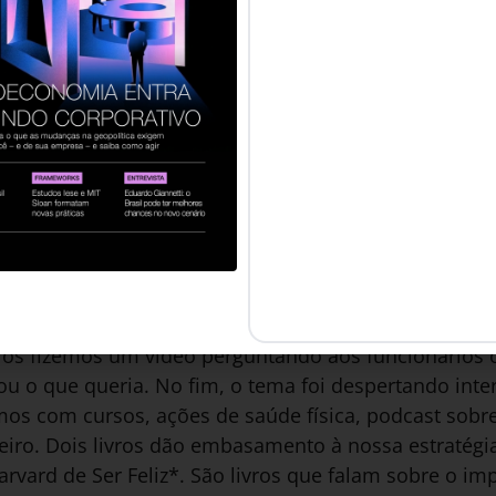
e motivou a criação de um programa de felicidade 
redito que não oferecer [flexibilidade]
m.com.br/post/cinco-grandes-dilemas-que-o-rh-deve-
tre vida pessoal e profissional e ações de bem-estar,
petitivas, em termos de atração dos melhores talen
nossos colaboradores e eles dividiram conosco os t
ia e que impactavam na sua felicidade. Diante diss
ornar aquela situação mais leve.
is foram os desafios para a implementação do pr
ão se ensina felicidade. Não teria efeito algum se eu
 Nós fizemos um vídeo perguntando aos funcionários o 
u o que queria. No fim, o tema foi despertando inte
mos com cursos, ações de saúde física, podcast sobr
ceiro. Dois livros dão embasamento à nossa estratégia
Harvard de Ser Feliz*. São livros que falam sobre o i