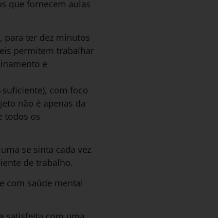
os que fornecem aulas
, para ter dez minutos
veis permitem trabalhar
reinamento e
suficiente), com foco
jeto não é apenas da
e todos os
uma se sinta cada vez
ente de trabalho.
de com saúde mental
ca satisfeita com uma