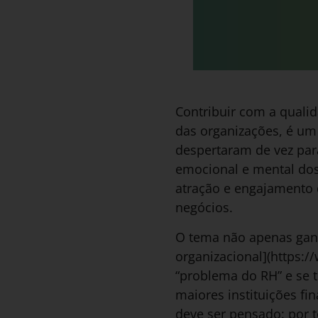
Contribuir com a quali
das organizações, é um
despertaram de vez para
emocional e mental dos
atração e engajamento 
negócios.
O tema não apenas ganh
organizacional](https:/
“problema do RH” e se 
maiores instituições f
deve ser pensado: por t