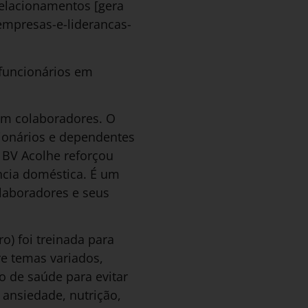
relacionamentos [gera
empresas-e-liderancas-
funcionários em
om colaboradores. O
cionários e dependentes
 BV Acolhe reforçou
ência doméstica. É um
olaboradores e seus
o) foi treinada para
e temas variados,
 de saúde para evitar
 ansiedade, nutrição,