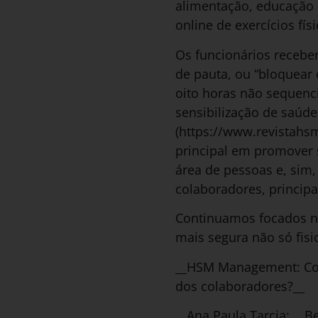
alimentação, educação 
online de exercícios físi
Os funcionários recebe
de pauta, ou “bloquear 
oito horas não sequenci
sensibilização de saúde
(https://www.revistahs
principal em promover 
área de pessoas e, sim,
colaboradores, principa
Continuamos focados na
mais segura não só fi
__HSM Management: Com
dos colaboradores?__
__Ana Paula Tarcia:__ B