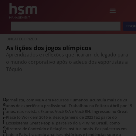
PESQU
UNCATEGORIZED
As lições dos jogos olímpicos
Aprendizados e reflexões que ficaram de legado para
o mundo corporativo após o adeus dos esportistas a
Tóquio
D
Jornalista, com MBA em Recursos Humanos, acumula mais de 20
a
anos de experiência profissional. Trabalhou na Editora Abril por 15
n
anos, nas revistas Exame, Você S/A e Você RH. Ingressou no Great
i
e
Place to Work em 2016 e, desde Janeiro de 2023 faz parte do
l
Ecossistema Great People, parceiro do GPTW no Brasil, como
a
diretora de Conteúdo e Relações Institucionais. Faz palestras em
D
todo o País, traçando análises históricas e tendências sobre a
i