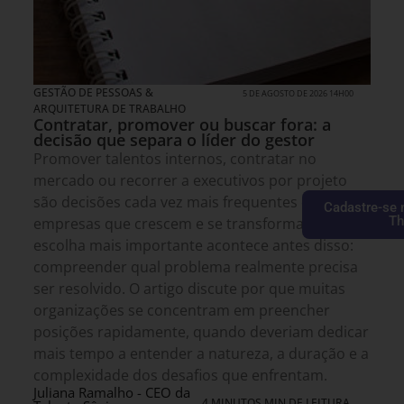
GESTÃO DE PESSOAS &
5 DE AGOSTO DE 2026 14H00
ARQUITETURA DE TRABALHO
Contratar, promover ou buscar fora: a
decisão que separa o líder do gestor
Promover talentos internos, contratar no
mercado ou recorrer a executivos por projeto
são decisões cada vez mais frequentes em
Cadastre-se 
Th
empresas que crescem e se transformam. Mas a
escolha mais importante acontece antes disso:
compreender qual problema realmente precisa
ser resolvido. O artigo discute por que muitas
organizações se concentram em preencher
posições rapidamente, quando deveriam dedicar
mais tempo a entender a natureza, a duração e a
complexidade dos desafios que enfrentam.
Juliana Ramalho - CEO da
4 MINUTOS MIN DE LEITURA