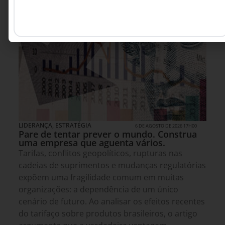
LIDERANÇA
,
ESTRATÉGIA
6 DE AGOSTO DE 2026 17H00
Pare de tentar prever o mundo. Construa
uma empresa que aguenta vários.
Tarifas, conflitos geopolíticos, rupturas nas
cadeias de suprimentos e mudanças regulatórias
expõem uma fragilidade comum em muitas
organizações: a dependência de um único
cenário de futuro. Ao analisar os efeitos recentes
do tarifaço sobre produtos brasileiros, o artigo