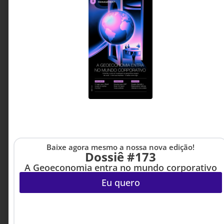
tornaram-se comuns nas grandes organizações.
O problema é que poucas conseguem
transformar experimentação em resultado de
negócio. O artigo discute como estruturar
processos que convertam conhecimento externo
em decisões estratégicas capazes de gerar
crescimento, adaptação e vantagem competitiva.
Roberta Barros - Gerente
7 MINUTOS MIN DE LEITURA
de Strategy, Innovation &
Ventures na Deloitte.
Baixe agora mesmo a nossa nova edição!
Dossiê #173
A Geoeconomia entra no mundo corporativo
Eu quero