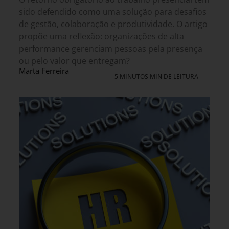
sido defendido como uma solução para desafios
de gestão, colaboração e produtividade. O artigo
propõe uma reflexão: organizações de alta
performance gerenciam pessoas pela presença
ou pelo valor que entregam?
Marta Ferreira
5 MINUTOS MIN DE LEITURA