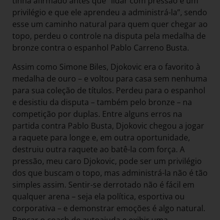
tinha afirmado antes que “lidar com pressão é um
privilégio e que ele aprendeu a administrá-la”, sendo
esse um caminho natural para quem quer chegar ao
topo, perdeu o controle na disputa pela medalha de
bronze contra o espanhol Pablo Carreno Busta.
Assim como Simone Biles, Djokovic era o favorito à
medalha de ouro – e voltou para casa sem nenhuma
para sua coleção de títulos. Perdeu para o espanhol
e desistiu da disputa – também pelo bronze – na
competição por duplas. Entre alguns erros na
partida contra Pablo Busta, Djokovic chegou a jogar
a raquete para longe e, em outra oportunidade,
destruiu outra raquete ao batê-la com força. A
pressão, meu caro Djokovic, pode ser um privilégio
dos que buscam o topo, mas administrá-la não é tão
simples assim. Sentir-se derrotado não é fácil em
qualquer arena – seja ela política, esportiva ou
corporativa – e demonstrar emoções é algo natural.
Bancar o coach de autoajuda e exibir uma