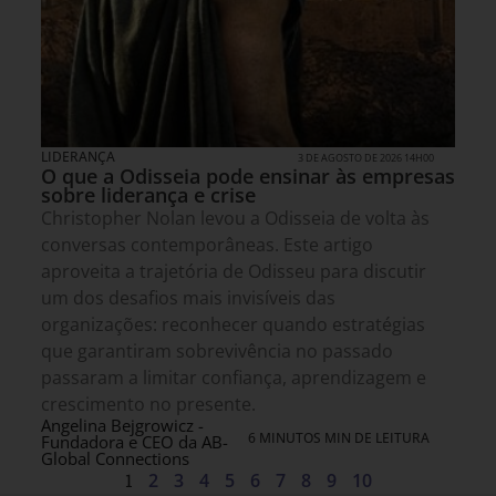
LIDERANÇA
3 DE AGOSTO DE 2026 14H00
O que a Odisseia pode ensinar às empresas
sobre liderança e crise
Christopher Nolan levou a Odisseia de volta às
conversas contemporâneas. Este artigo
aproveita a trajetória de Odisseu para discutir
um dos desafios mais invisíveis das
organizações: reconhecer quando estratégias
que garantiram sobrevivência no passado
passaram a limitar confiança, aprendizagem e
crescimento no presente.
Angelina Bejgrowicz -
6 MINUTOS MIN DE LEITURA
Fundadora e CEO da AB-
Global Connections
1
2
3
4
5
6
7
8
9
10