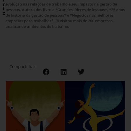
n
evolução nas relações de trabalho e seu impacto na gestão de
i
pessoas. Autora dos livros: *Grandes líderes de lessoas*, *25 anos
z
de história da gestão de pessoas* e *Negócios nas melhores
empresas para trabalhar*, já visitou mais de 200 empresas
analisando ambientes de trabalho.
Compartilhar: