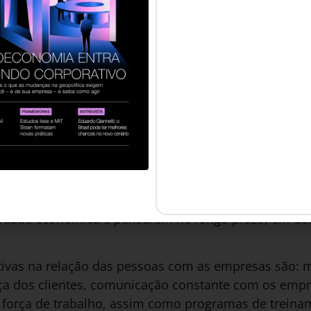
executivos devem interceder quando o governo não r
am que [CEOs devem tomar a iniciativa de mudanças
m.com.br/post/o-ceo-que-lava-louca-e-a-importancia-
o governo as imponha, e 54% acreditam que CEOs dev
te o público, e não somente perante a uma diretoria 
s, 90% dos brasileiros, espera que CEOs se manifes
como o impacto da pandemia (65%), a automação do 
 (59%) e problemas da comunidade local (47%).
is confiança ao serem guardiãs da qualidade da in
 terem uma resposta robusta à covid-19 em termos de
idade econômica e pensarem no longo prazo, em det
tativas na relação das pessoas com as empresas são:
ça dos clientes, comunicação constante com os empr
a força de trabalho, assim como programas de trein