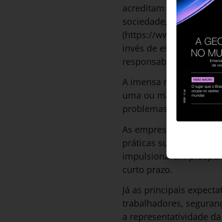
acreditam que líderes 
sociedade, 60% acredit
(https://www.revistahs
invés de esperar que 
responsabilidades peran
A imensa maioria de nó
uma ou mais questões 
problemas da sociedade
As empresas ganham ma
práticas sustentáveis,
impulsionarem prosper
curto prazo.
Já as principais expec
trabalhadores, seguran
a representatividade d