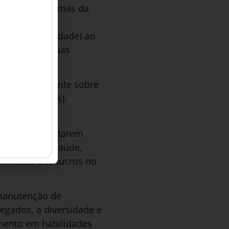
esolver problemas da
]
da-vulnerabilidade) ao
em assumir suas
e acionistas.
tem publicamente sobre
trabalho (59%),
formação, adotarem
 segurança e saúde,
rimento dos lucros no
 manutenção de
egados, a diversidade e
amento em habilidades