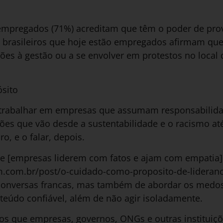
empregados (71%) acreditam que têm o poder de pr
 brasileiros que hoje estão empregados afirmam qu
ões à gestão ou a se envolver em protestos no local 
ósito
rabalhar em empresas que assumam responsabilida
es que vão desde a sustentabilidade e o racismo até
o, e o falar, depois.
[empresas liderem com fatos e ajam com empatia]
m.com.br/post/o-cuidado-como-proposito-de-lideranca
onversas francas, mas também de abordar os medo
teúdo confiável, além de não agir isoladamente.
os que empresas, governos, ONGs e outras institui