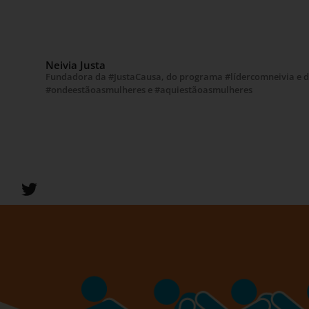
Neivia Justa
Fundadora da #JustaCausa, do programa #lídercomneivia e 
#ondeestãoasmulheres e #aquiestãoasmulheres