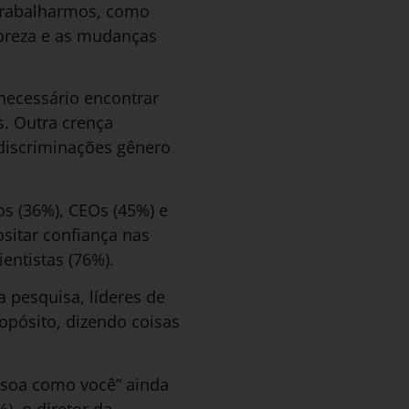
trabalharmos, como
obreza e as mudanças
necessário encontrar
. Outra crença
 discriminações gênero
os (36%), CEOs (45%) e
sitar confiança nas
entistas (76%).
 pesquisa, líderes de
opósito, dizendo coisas
ssoa como você” ainda
), o diretor da