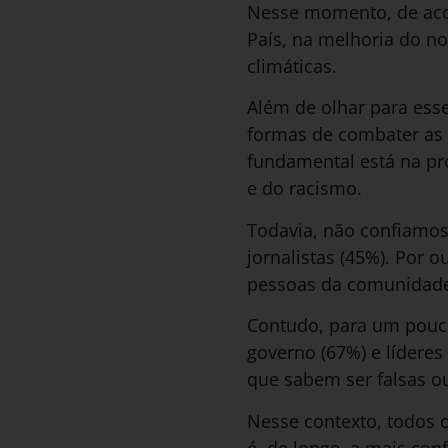
Nesse momento, de aco
País, na melhoria do n
climáticas.
Além de olhar para ess
formas de combater as 
fundamental está na pr
e do racismo.
Todavia, não confiamos 
jornalistas (45%). Por
pessoas da comunidade 
Contudo, para um pouco 
governo (67%) e líderes
que sabem ser falsas o
Nesse contexto, todos 
é, de longe, a mais con